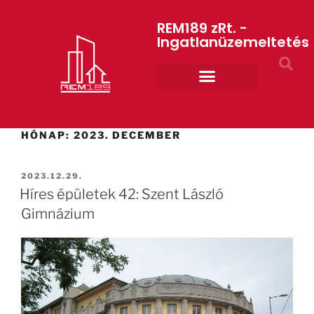
REM189 zRt. -
Ingatlanüzemeltetés
Rólunk REM189 ZRt.
ART GYM – edzőterem
HÓNAP:
2023. DECEMBER
2023.12.29.
Híres épületek 42: Szent László
Gimnázium