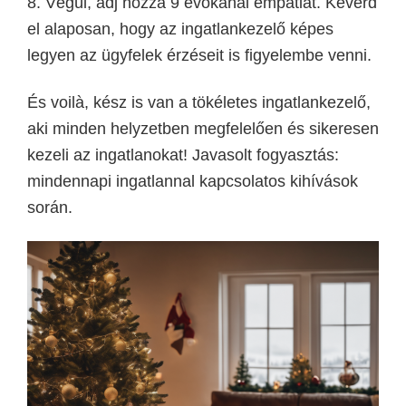
8. Végül, adj hozzá 9 evőkanál empátiát. Keverd
el alaposan, hogy az ingatlankezelő képes
legyen az ügyfelek érzéseit is figyelembe venni.
És voilà, kész is van a tökéletes ingatlankezelő,
aki minden helyzetben megfelelően és sikeresen
kezeli az ingatlanokat! Javasolt fogyasztás:
mindennapi ingatlannal kapcsolatos kihívások
során.