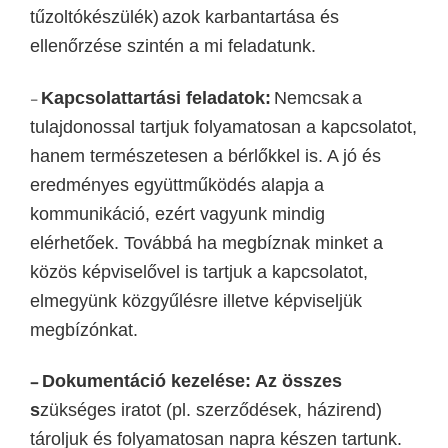
tűzoltókészülék)
azok
karbantartása és
ellenőrzése
szintén a mi feladatunk
.
Kapcsolattartási feladatok
:
Nemcsak
a
–
tulajdonossal tartjuk folyamatosan a kapcsolatot,
hanem természetesen a bérlőkkel is. A jó és
eredményes együttműködés alapja a
kommunikáció, ezért vagyunk mindig
elérhetőek. Továbbá ha megbíznak minket a
közös képviselővel is tartjuk a kapcsolatot,
elmegyünk közgyűlésre illetve képviseljük
megbízónkat.
Dokumentáció kezelése:
Az összes
–
s
zükséges irato
t
(pl.
szerződések,
házirend)
tároljuk és folyamatosan napra készen tartunk.