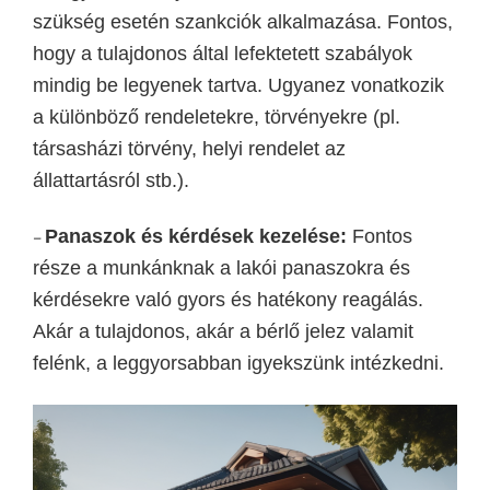
szükség esetén szankciók alkalmazása.
Fontos,
hogy a tulajdonos által lefektetett szabályok
mindig be legyenek tartva. Ugyanez vonatkozik
a különböző rendeletekre, törvényekre (pl.
társasházi törvény, helyi rendelet az
állattartásról stb.).
P
anaszok és kérdések kezelése:
Fontos
–
része a munkánknak a l
akói panaszokra és
kérdésekre való gyors és hatékony reagálás.
Akár a tulajdonos, akár a bérlő jelez valamit
felénk, a leggyorsabban igyekszünk intézkedni.