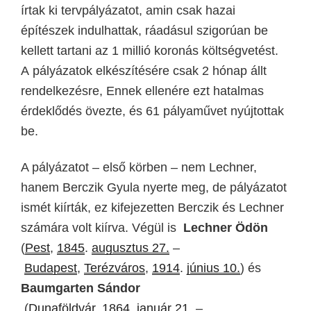
írtak ki tervpályázatot, amin csak hazai
építészek indulhattak, ráadásul szigorúan be
kellett tartani az 1 millió koronás költségvetést.
A
pályázatok elkészítésére
csak 2 hónap
állt
rendelkezésre, Ennek ellenére
ezt hatalmas
érdeklődés övezte, és 61 pályaművet
nyújtottak
be.
A pályázatot – első körben – nem Lechner,
hanem Berczik Gyula nyerte meg,
de
pályázatot
ismét kiírták, ez kifejezetten Berczik és Lechner
számára volt kiírva. Végül is
Lechner Ödön
(
Pest
,
1845
.
augusztus 27.
–
Budapest
,
Terézváros
,
1914
.
június 10.
)
és
Baumgarten Sándor
(
Dunaföldvár
,
1864
.
január 21.
–