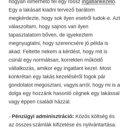
hogyan ismerhető fel egy rossz
ingatlankezelő
.
Egy a lakásait kiadni tervező barátom
megkérdezte, hogy sok ilyen esetről tudok-e. Azt
válaszoltam, hogy sajnos van ilyen
tapasztalatom bőven, de igyekeztem
megnyugtatni, hogy szerencsére jó példa is
akad. Feltette nekem a kérdést, hogy mit is
c
sinál egy normálisan, korrekten működő
vállalkozás
, amikor egy ingatlant kezel. Most
konkrétan egy lakás kezeléséről fogok pár
gondolatot megosztani,
vagyis
arról,
hogy
mi is a
dolg
a egy hozzánk hasonló cégnek
egy lakással
vagy éppen családi házzal
.
Pénzügyi adminisztráció:
Közös költség
és
–
az összes
s
zámlák kifizetése és nyilvántartása.