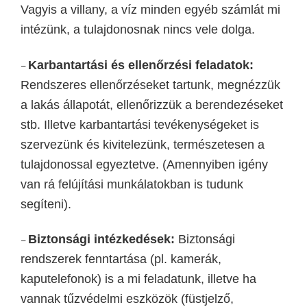
Vagyis a villany, a víz minden egyéb számlát mi
intézünk, a tulajdonosnak nincs vele dolga.
Karbantartási
és ellenőrzési
feladatok:
–
Rendszeres ellenőrzések
et tartunk, megnézzük
a lakás állapotát, ellenőrizzük a berendezéseket
stb. Illetve k
arbantartási tevékenységek
et is
szervez
ünk és kivitelezünk, természetesen a
tulajdonossal egyeztetve. (Amennyiben igény
van rá felújítási munkálatokban is tudunk
segíteni).
Biztonsági intézkedések:
Biztonsági
–
rendszerek fenntartása (pl. kamerák,
kaputelefonok)
is a mi feladatunk, illetve ha
vannak t
űzvédelmi eszközök
(füstjelző,