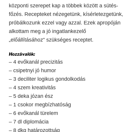
központi szerepet kap a többek között a sütés-
főzés. Recepteket nézegetünk, kísérletezgetünk,
próbálkozunk ezzel vagy azzal. Ezek apropóján
alkottam meg a jó ingatlankezelő
„előállításához” szükséges receptet.
Hozzávalók:
– 4 evőkanál precizitás
– csipetnyi jó humor
– 3 deciliter logikus gondolkodás
– 4 szem kreativitás
– 5 deka józan ész
– 1 csokor megbízhatóság
– 6 evőkanál türelem
– 7 dl diplomácia
– 8 dkg határozottság