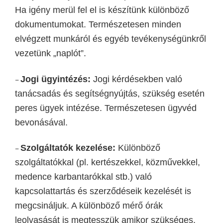
Ha igény merül fel el is készítünk különböző
dokumentumokat. Természetesen minden
elvégzett munkáról és egyéb tevékenységünkről
vezetünk „naplót”.
Jogi ügyintézés:
Jogi kérdésekben való
–
tanácsadás és segítségnyújtás,
s
zükség esetén
peres ügyek intézése.
Természetesen ügyvéd
bevonásával.
Szolgáltatók kezelése:
Különböző
–
szolgáltatókkal (pl.
kertészekkel
,
közművekkel,
medence karbantarókkal stb.
) való
kapcsolattartás és szerződése
i
k kezelés
ét is
megcsináljuk
.
A különböző mérő órák
leolvasását is megtesszük amikor szükséges.