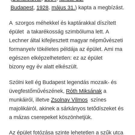
Budapest
,
1928
.
május 31.
)
kapta a megbízást.
A
szorgos méhekkel és kaptárakkal díszített
épület
a takarékosság szimbóluma lett. A
Lechner által kifejlesztett magyar népművészeti
formanyelv tökéletes példája az épület. Ami ma
egészen elképzelhetetlen: ez az épület
bizony
egy év alatt elkészült.
Szólni kell ég Budapest legendás mozaik- és
üvegfestőművészének,
Róth Miksának
a
munkáiról, illetve
Zsolnay Vilmos
színes
majolikáiról, akinek a
sárkányos tetődíszeket és
a mázas cserepeket
köszönhetjük.
Az épület fotózása szinte lehetetlen a szűk utca