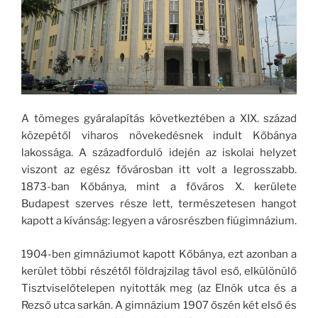
A tömeges gyáralapítás következtében a XIX. század
közepétől viharos növekedésnek indult Kőbánya
lakossága. A századforduló idején az iskolai helyzet
viszont az egész fővárosban itt volt a legrosszabb.
1873-ban Kőbánya, mint a főváros X. kerülete
Budapest szerves része lett, természetesen hangot
kapott a kívánság: legyen a városrészben fiúgimnázium.
1904-ben gimnáziumot kapott Kőbánya, ezt azonban a
kerület többi részétől földrajzilag távol eső, elkülönülő
Tisztviselőtelepen nyitották meg (az Elnök utca és a
Rezső utca sarkán. A gimnázium 1907 őszén két első és