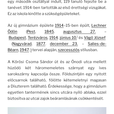
egy második osztállyal indult, 119 tanuló fejezte be a
tanévet. 1914-ben tartották az első érettségi vizsgákat.
Ez az iskola kinőtte a szükségépületeket.
Az új gimnázium épülete
1914
–15-ben épült,
Lechner
Ödön
(
Pest
,
1845
.
augusztus 27.
–
)
Budapest
,
Terézváros
,
1914
.
június 10.
és
Vágó József
(
Nagyvárad
,
1877
.
december 23.
–
Salies-de-
Béarn
,
1947
.
)
tervei alapján,
szecessziós
stílusban.
A Kőrösi Csoma Sándor út és az Ónodi utca mellett
húzódó két háromemeletes szárnyat egy íves
sarokszárny kapcsolja össze. Földszintjén egy nyitott
előcsarnok található, fölötte kétemeletnyi magasan
a Díszterem található. Érdekessége, hogy a gimnázium
egyetlen tantermének sincs utcára nyíló ablaka, ezzel
biztosítva az utcai zajok beáramlásának csökkentését.