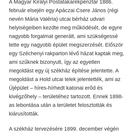
A Magyar Királyi Postatakarékpénztár 1886.
február elsején egy Apáczai Csere János (régi
nevén Mária Valéria) utcai bérház udvari
helyiségeiben kezdte meg működését, de egyre
nagyobb forgalmat generált, ami szükségessé
tette egy nagyobb épület megszerzését. Először
egy Széchenyi rakparton lévő házat kaptak meg,
ami szűknek bizonyult, így az egyetlen
megoldást egy új székház építése jelentette. A
megoldást a Hold utcai telek jelentették, ami az
Újépület – híres-hírhedt katonai erőd és
kivégzőhely – területéhez tartozott. Ennek 1898-
as lebontása után a területet felosztották és
kiárusították.
A székház tervezésére 1899. december végén