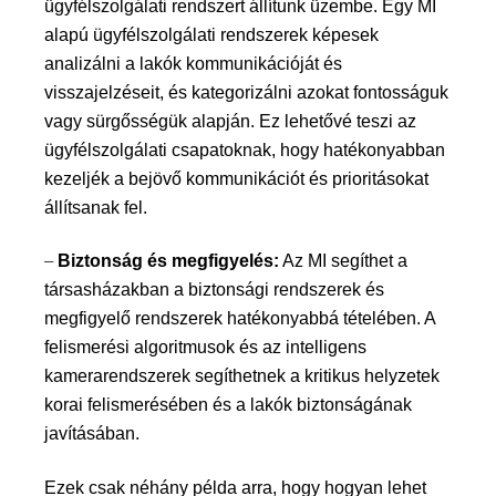
ügyfélszolgálati rendszert állítunk üzembe. Egy
MI
alapú ügyfélszolgálati rendszerek képesek
analizálni a lakók kommunikációját és
visszajelzéseit, és kategorizálni azokat fontosságuk
vagy sürgősségük alapján. Ez lehetővé teszi az
ügyfélszolgálati csapatoknak, hogy hatékonyabban
kezeljék a bejövő kommunikációt és prioritásokat
állítsanak fel.
–
Biztonság és megfigyelés:
Az MI segíthet a
társasházakban a biztonsági rendszerek és
megfigyelő
rendszere
k hatékonyabbá tételében. A
felismerési algoritmusok és az intelligens
kamerarendszerek segíthetnek a kritikus helyzetek
korai felismerésében és a lakók biztonságának
javításában.
Ezek csak néhány példa arra, hogy hogyan lehet