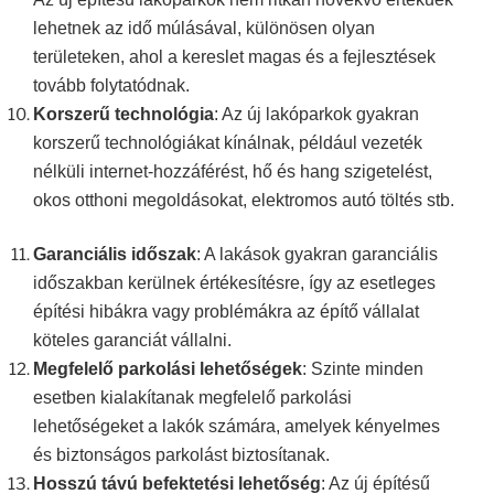
lehetnek az idő múlásával, különösen olyan
területeken, ahol a kereslet magas és a fejlesztések
tovább folytatódnak.
Korszerű technológia
: Az új lakóparkok gyakran
korszerű technológiákat kínálnak, például vezeték
nélküli internet-hozzáférést,
hő és hang szigetelést,
okos otthoni megoldásokat,
elektromos autó töltés
stb.
Garanciális időszak
:
A
lakások gyakran garanciális
időszakban kerülnek értékesítésre, így az esetleges
építési hibákra vagy problémákra az építő vállalat
köteles garanciát vállalni.
Megfelelő parkolási lehetőségek
:
Szinte minden
esetben
kialakítanak megfelelő parkolási
lehetőségeket a lakók számára, amelyek kényelmes
és biztonságos parkolást biztosítanak.
Hosszú távú befektetési lehetőség
: Az új építésű