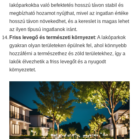
lakóparkokba való befektetés hosszú távon stabil és
megbízható hozamot nyújthat, mivel az ingatlan értéke
hosszú távon növekedhet, és a kereslet is magas lehet
az ilyen típusú ingatlanok iránt.
Friss levegő és természeti környezet
:
A lakóparkok
gyakran
olyan területeken épülnek fel, ahol könnyebb
hozzáférni a természethez és zöld területekhez, így a
lakók élvezhetik a friss levegőt és a nyugodt
környezetet.