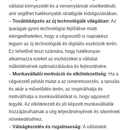
vállalat környezetét és a versenytársak viselkedését,
ami segíthet hatékonyabb stratégiák kidolgozásában.
–
Továbbképzés az új technológiák
világá
ban:
Az
iparágak gyors technológiai fejlődése miatt
elengedhetetlen, hogy a cégvezető is naprakész
legyen az új technológiák és digitális eszközök terén.
Ez lehetővé teszi számára, hogy hatékonyan
alkalmazza ezeket az eszközöket a vállalat
működésének optimalizálására és fejlesztésére.
–
Munkavállalói motiváció és elkötelezettség:
Ha a
cégvezető példát mutat a
az ismeretszerzés, a
tanulás
é
s akár a művelő
dés terén, az inspirálhatja és
motiválhatja a munkavállalókat is, hogy ugyanezt
tegyék. Az elkötelezett és jól képzett munkavállalók
hozzájárulhatnak a cég teljesítményének és sikerének
növekedéséhez.
–
Válságkezelés és rugalmasság:
A vállalatok