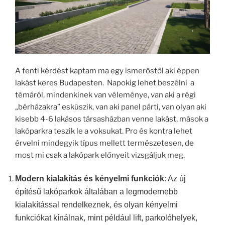
A fenti kérdést kaptam ma egy ismerőstől aki éppen
lakást keres Budapesten. Napokig lehet beszélni a
témáról, mindenkinek van véleménye, van aki a régi
„bérházakra” esküszik, van aki panel párti, van olyan aki
kisebb 4-6 lakásos társasházban venne lakást, mások a
lakóparkra teszik le a voksukat. Pro és kontra lehet
érvelni mindegyik típus mellett természetesen, de
most mi csak a lakópark előnyeit vizsgáljuk meg.
Modern kialakítás és kényelmi funkciók
: Az új
építésű lakóparkok általában
a leg
modern
ebb
kialakítással rendelkeznek, és olyan kényelmi
funkciókat kínálnak, mint például lift, parkolóhelyek,