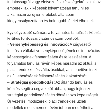
tudatosságról vagy életvezetési készségekről, azok az
emberek, akik képesek folyamatosan tanulni és
alkalmazni az új ismereteket, általában
kiegyensúlyozottabb és boldogabb életet élhetnek.
Egy cégvezető számára a folyamatos tanulás és képzés
kritikus fontosságú számos szempontból:
–
Versenyképesség és innováció:
A cégvezető
felelős a vállalat versenyképességének és innovációs
képességeinek fenntartásáért és fejlesztéséért. A
folyamatos tanulás révén képes maradni az aktuális
piaci trendekkel és változásokkal, ami lehetővé teszi
az új lehetőségek felismerését és kiaknázását.
–
Stratégiai gondolkodás:
A
z állandó
tanulás és
képzés segíti a cégvezetőt abban, hogy fejlessze
stratégiai gondolkodását és döntéshozó képességeit.
Új vezetési módszerek, piaci trendek és üzleti
modellek megismerése révén jobban megértheti a