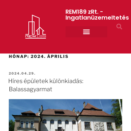
REM189 zRt. -
Ingatlanüzemeltetés
Rólunk REM189 ZRt.
ART GYM – edzőterem
HÓNAP:
2024. ÁPRILIS
2024.04.29.
Híres épületek különkiadás:
Balassagyarmat