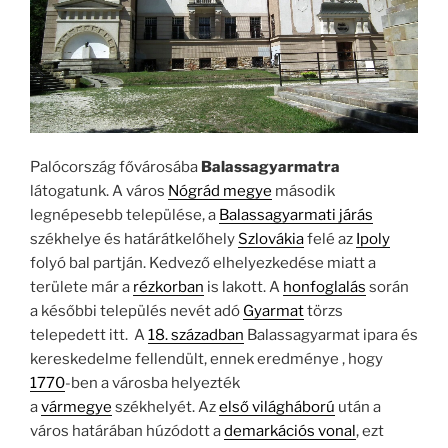
Palócország fővárosába
Balassagyarmatra
látogatunk. A város
Nógrád megye
második
legnépesebb települése, a
Balassagyarmati járás
székhelye és határátkelőhely
Szlovákia
felé az
Ipoly
folyó bal partján. Kedvező elhelyezkedése miatt a
területe már a
rézkorban
is lakott. A
honfoglalás
során
a későbbi település nevét adó
Gyarmat
törzs
telepedett itt. A
18. században
Balassagyarmat ipara és
kereskedelme fellendült, ennek eredménye , hogy
1770
-ben a városba helyezték
a
vármegye
székhelyét. Az
első világháború
után a
város határában húzódott a
demarkációs vonal
, ezt