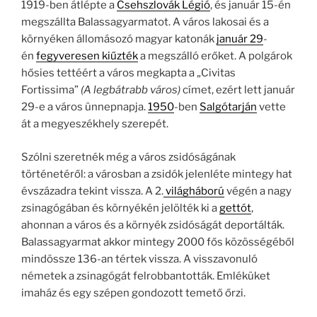
1919-ben átlépte a
Csehszlovák Légió
, és január 15-én
megszállta Balassagyarmatot. A város lakosai és a
környéken állomásozó magyar katonák
január 29
-
én
fegyveresen kiűzték
a megszálló erőket. A polgárok
hősies tettéért a város megkapta a „Civitas
Fortissima”
(A legbátrabb város)
címet, ezért lett január
29-e a város ünnepnapja.
1950
-ben
Salgótarján
vette
át a megyeszékhely szerepét.
Szólni szeretnék még a város zsidóságának
történetéről: a városban a zsidók jelenléte mintegy hat
évszázadra tekint vissza. A 2.
világháború
végén a nagy
zsinagógában és környékén jelölték ki a
gettót
,
ahonnan a város és a környék zsidóságát deportálták.
Balassagyarmat akkor mintegy 2000 fős közösségéből
mindössze 136-an tértek vissza. A visszavonuló
németek a zsinagógát felrobbantották. Emléküket
imaház és egy szépen gondozott temető őrzi.