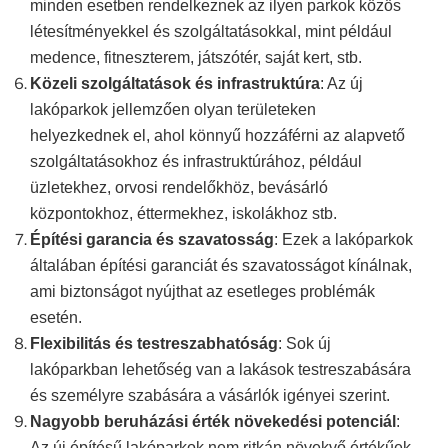
minden esetben rendelkeznek
az ilyen parkok
közös
létesítményekkel és szolgáltatásokkal, mint például
medence, fitneszterem, játszótér, saját kert, stb.
Közeli szolgáltatások és infrastruktúra
: Az új
lakóparkok
jellemzően
olyan területeken
helyezkednek
el
, ahol könnyű hozzáférni az alapvető
szolgáltatásokhoz és infrastruktúrához, például
üzletekhez,
orvosi rendelőkhöz, bevásárló
központokhoz,
éttermekhez, iskolákhoz stb.
Építési garancia és szavatosság
: Ezek a lakóparkok
általában építési garanciát és szavatosságot kínálnak,
ami biztonságot nyújthat az esetleges problémák
esetén.
Flexibilitás és testreszabhatóság
: Sok új
lakóparkban lehetőség van a lakások testreszabására
és személyre szabására a vásárlók igényei szerint.
Nagyobb beruházási érték növekedési potenciál
:
Az új építésű lakóparkok
nem ritkán
növekvő értékűek