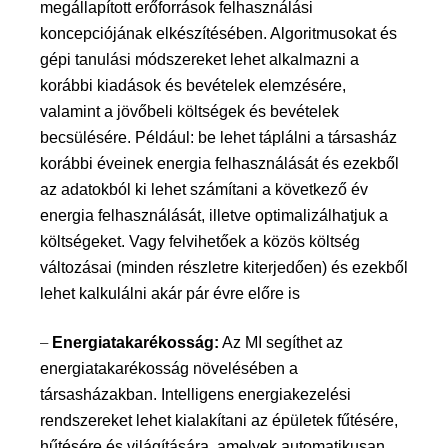
megállapított erőforrások felhasználási
koncepciójának
el
készítésében. Algoritmusokat és
gépi tanulási módszereket lehet alkalmazni a
korábbi kiadások és bevételek elemzésére,
valamint a jövőbeli költségek és bevételek
becsülésére.
Például: be lehet táplálni a társasház
korábbi éveinek energia felhasználását és ezekből
az adatokból ki lehet számítani a következő év
energia felhasználását, illetve optimalizálhatjuk a
költségeket. Vagy felvihetőek a közös költség
változásai (minden részletre kiterjedően) és ezekből
lehet kalkulálni akár pár évre előre is
–
Energiatakarékosság:
Az MI segíthet az
energiatakarékosság növelésében a
társasházakban. Intelligens energiakezelési
rendszereket lehet kialakítani az épületek fűtésére,
hűtésére és világítására, amelyek automatikusan