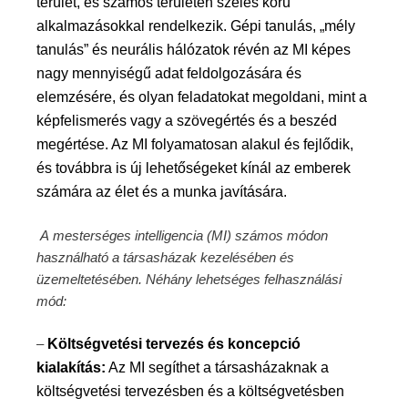
terület, és számos területen széles körű
alkalmazásokkal rendelkezik. Gépi tanulás, „mély
tanulás” és neurális hálózatok révén az MI képes
nagy mennyiségű adat feldolgozására és
elemzésére, és olyan feladatokat megoldani, mint a
képfelismerés vagy a szövegértés és a beszéd
megértése. Az MI folyamatosan alakul és fejlődik,
és továbbra is új lehetőségeket kínál az emberek
számára az élet és a munka javítására.
A
mesterséges intelligencia (MI) számos módon
használható a társasházak kezelésében és
üzemeltetésében. Néhány lehetséges felhasználási
mód:
–
Költségvetési tervezés
és koncepció
kialakítás
:
Az MI segíthet a társasházaknak a
költségvetési tervezésben
és a költségvetésben