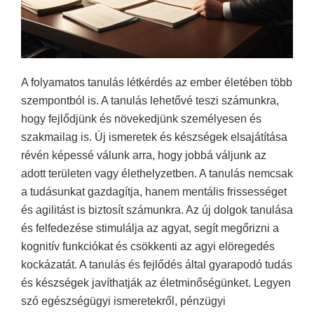
A folyamatos tanulás létkérdés az ember életében több
szempontból is. A tanulás lehetővé teszi számunkra,
hogy fejlődjünk és növekedjünk személyesen és
szakmailag is. Új ismeretek és készségek elsajátítása
révén képessé válunk arra, hogy jobbá váljunk az
adott területen vagy élethelyzetben. A tanulás nemcsak
a tudásunkat gazdagítja, hanem mentális frissességet
és agilitást is biztosít számunkra. Az új dolgok tanulása
és felfedezése stimulálja az agyat, segít megőrizni a
kognitív funkciókat és csökkenti az agyi elöregedés
kockázatát. A tanulás és fejlődés által gyarapodó tudás
és készségek javíthatják az életminőségünket. Legyen
szó egészségügyi ismeretekről, pénzügyi