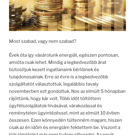
Most szabad, vagy nem szabad?
Évek óta így vásárolunk energiát, egészen pontosan,
amióta csak lehet. Mindig a legkedvezőbb árat
biztosítjuk kezelt ingatlanaink bérlőinek és
tulajdonosainak. Erre az évre is a legkedvezőbb
szolgáltatót választottuk, legalábbis tavaly
novemberben ezt gondoltuk. Nos az elmúlt 5 hónapban
rájöttünk, hogy kár volt. Több időt töltöttem
ügyfélszolgálatok hívásával, várakozással és
reménytelen ügyintézéssel, mint az elmúlt 10 évben
összesen. Ezen könnyedén túltenném magam, hiszen
csak az én időm és energiám fektettem be. Viszont a
túlszámlázást már nem tudom elfogadni. Az egyik