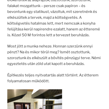
falakat mozgattunk – persze csak papíron – és
bevontunk egy statikust, vázoltuk, mit szeretnénk és
elkészültek a tervek, majd a költségvetés. A
költségvetés hatalmas lett, mert nemcsak a konyha
felújítása kerül napirendre ezalatt, hanem az étteremé
is. Közel 50 M forintos lett a tervezet beruházás.
Most jött a munka neheze. Honnan szerzünk ennyi
pénzt? Na és mikor térül meg? Ismét osztottunk,
szoroztunk és elkészült a bővítés pénzügyi terve. Némi
egyeztetés után zöld utat kapott a beruházás.
Építkezés teljes nyitvatartás alatt történt. Az étterem
folyamatosan működött.