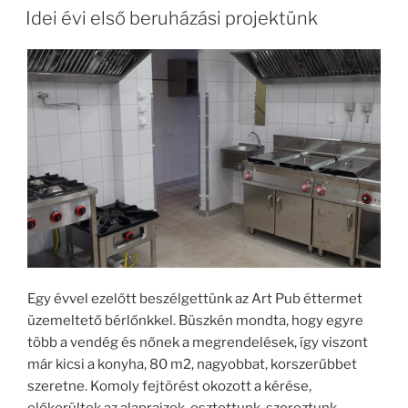
Idei évi első beruházási projektünk
Egy évvel ezelőtt beszélgettünk az Art Pub éttermet
üzemeltető bérlőnkkel. Büszkén mondta, hogy egyre
több a vendég és nőnek a megrendelések, így viszont
már kicsi a konyha, 80 m2, nagyobbat, korszerűbbet
szeretne. Komoly fejtörést okozott a kérése,
előkerültek az alaprajzok, osztottunk, szoroztunk,