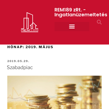
REM189 zRt. -
Ingatlanüzemeltetés
Rólunk REM189 ZRt.
ART GYM – edzőterem
HÓNAP:
2019. MÁJUS
2019.05.29.
Szabadpiac