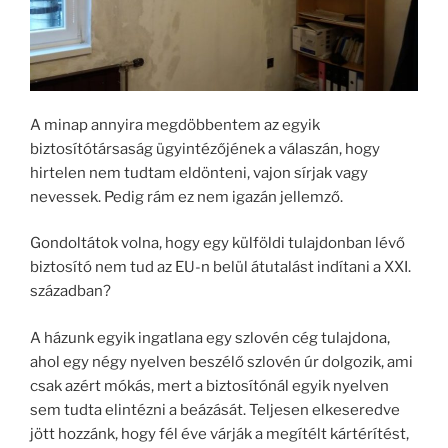
A minap annyira megdöbbentem az egyik
biztosítótársaság ügyintézőjének a válaszán, hogy
hirtelen nem tudtam eldönteni, vajon sírjak vagy
nevessek. Pedig rám ez nem igazán jellemző.
Gondoltátok volna, hogy egy külföldi tulajdonban lévő
biztosító nem tud az EU-n belül átutalást indítani a XXI.
században?
A házunk egyik ingatlana egy szlovén cég tulajdona,
ahol egy négy nyelven beszélő szlovén úr dolgozik, ami
csak azért mókás, mert a biztosítónál egyik nyelven
sem tudta elintézni a beázását. Teljesen elkeseredve
jött hozzánk, hogy fél éve várják a megítélt kártérítést,