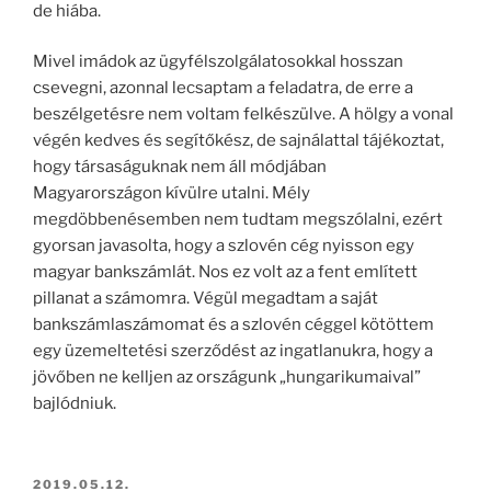
de hiába.
Mivel imádok az ügyfélszolgálatosokkal hosszan
csevegni, azonnal lecsaptam a feladatra, de erre a
beszélgetésre nem voltam felkészülve. A hölgy a vonal
végén kedves és segítőkész, de sajnálattal tájékoztat,
hogy társaságuknak nem áll módjában
Magyarországon kívülre utalni. Mély
megdöbbenésemben nem tudtam megszólalni, ezért
gyorsan javasolta, hogy a szlovén cég nyisson egy
magyar bankszámlát. Nos ez volt az a fent említett
pillanat a számomra. Végül megadtam a saját
bankszámlaszámomat és a szlovén céggel kötöttem
egy üzemeltetési szerződést az ingatlanukra, hogy a
jövőben ne kelljen az országunk „hungarikumaival”
bajlódniuk.
2019.05.12.