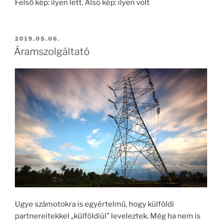
Felső kép: ilyen lett, Alsó kép: ilyen volt
2019.05.06.
Áramszolgáltató
Ugye számotokra is egyértelmű, hogy külföldi
partnereitekkel „külföldiül” leveleztek. Még ha nem is