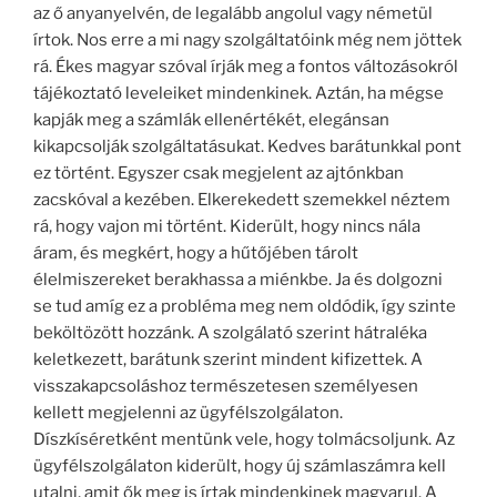
az ő anyanyelvén, de legalább angolul vagy németül
írtok. Nos erre a mi nagy szolgáltatóink még nem jöttek
rá. Ékes magyar szóval írják meg a fontos változásokról
tájékoztató leveleiket mindenkinek. Aztán, ha mégse
kapják meg a számlák ellenértékét, elegánsan
kikapcsolják szolgáltatásukat. Kedves barátunkkal pont
ez történt. Egyszer csak megjelent az ajtónkban
zacskóval a kezében. Elkerekedett szemekkel néztem
rá, hogy vajon mi történt. Kiderült, hogy nincs nála
áram, és megkért, hogy a hűtőjében tárolt
élelmiszereket berakhassa a miénkbe. Ja és dolgozni
se tud amíg ez a probléma meg nem oldódik, így szinte
beköltözött hozzánk. A szolgálató szerint hátraléka
keletkezett, barátunk szerint mindent kifizettek. A
visszakapcsoláshoz természetesen személyesen
kellett megjelenni az ügyfélszolgálaton.
Díszkíséretként mentünk vele, hogy tolmácsoljunk. Az
ügyfélszolgálaton kiderült, hogy új számlaszámra kell
utalni, amit ők meg is írtak mindenkinek magyarul. A