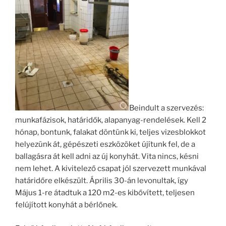
Beindult a szervezés:
munkafázisok, határidők, alapanyag-rendelések. Kell 2
hónap, bontunk, falakat döntünk ki, teljes vizesblokkot
helyezünk át, gépészeti eszközöket újítunk fel, de a
ballagásra át kell adni az új konyhát. Vita nincs, késni
nem lehet. A kivitelező csapat jól szervezett munkával
határidőre elkészült. Április 30-án levonultak, így
Május 1-re átadtuk a 120 m2-es kibővített, teljesen
felújított konyhát a bérlőnek.