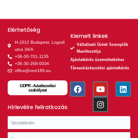
Elérhetőség
Kiemelt linkek​
H-1012 Budapest, Logodi
Vállalható Üzleti Szereplők
utca 34/A
Manifesztója
+36-30-701-1135
Ajánlatkérés üzemeltetéshez
+36-30-268-0034
Társasházkezelési ajánlatkérés
office@rem189.eu
GDPR - Adatkezelési
szabályzat
Hírlevélre feliratkozás