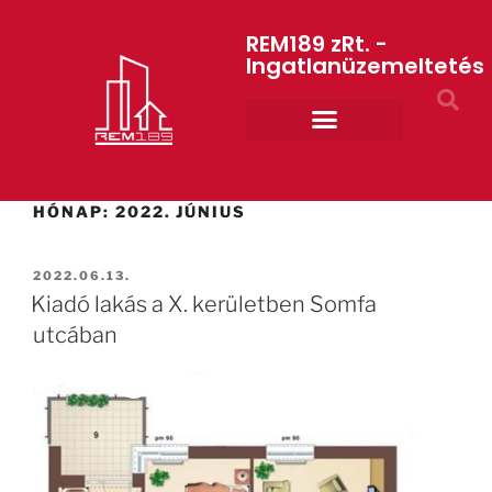
REM189 zRt. -
Ingatlanüzemeltetés
Rólunk REM189 ZRt.
ART GYM – edzőterem
HÓNAP:
2022. JÚNIUS
2022.06.13.
Kiadó lakás a X. kerületben Somfa
utcában