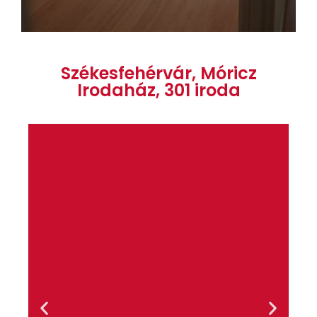
Székesfehérvár, Móricz
Irodaház, 301 iroda