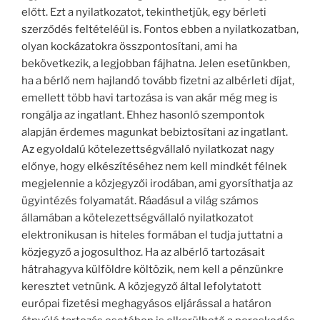
előtt. Ezt a nyilatkozatot, tekinthetjük, egy bérleti
szerződés feltételéül is. Fontos ebben a nyilatkozatban,
olyan kockázatokra összpontosítani, ami ha
bekövetkezik, a legjobban fájhatna. Jelen esetünkben,
ha a bérlő nem hajlandó tovább fizetni az albérleti díjat,
emellett több havi tartozása is van akár még meg is
rongálja az ingatlant. Ehhez hasonló szempontok
alapján érdemes magunkat bebiztosítani az ingatlant.
Az egyoldalú kötelezettségvállaló nyilatkozat nagy
előnye, hogy elkészítéséhez nem kell mindkét félnek
megjelennie a közjegyzői irodában, ami gyorsíthatja az
ügyintézés folyamatát. Ráadásul a világ számos
államában a kötelezettségvállaló nyilatkozatot
elektronikusan is hiteles formában el tudja juttatni a
közjegyző a jogosulthoz. Ha az albérlő tartozásait
hátrahagyva külföldre költözik, nem kell a pénzünkre
keresztet vetnünk. A közjegyző által lefolytatott
európai fizetési meghagyásos eljárással a határon