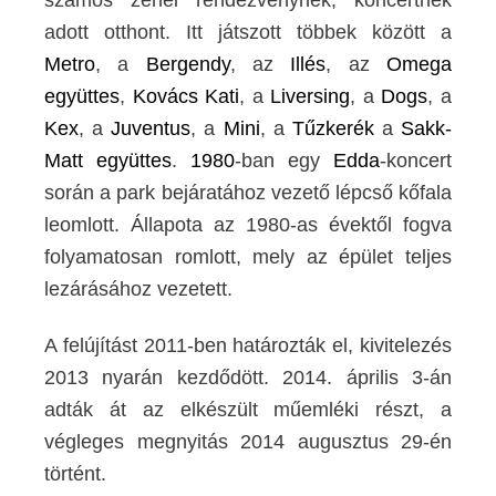
adott otthont. Itt játszott többek között a
Metro
, a
Bergendy
, az
Illés
, az
Omega
együttes
,
Kovács Kati
, a
Liversing
, a
Dogs
, a
Kex
, a
Juventus
, a
Mini
, a
Tűzkerék
a
Sakk-
Matt együttes
.
1980
-ban egy
Edda
-koncert
során a park bejáratához vezető lépcső kőfala
leomlott. Állapota az 1980-as évektől fogva
folyamatosan romlott, mely az épület teljes
lezárásához vezetett.
A felújítást 2011-ben határozták el, kivitelezés
2013 nyarán kezdődött. 2014. április 3-án
adták át az elkészült műemléki részt, a
végleges megnyitás 2014 augusztus 29-én
történt.