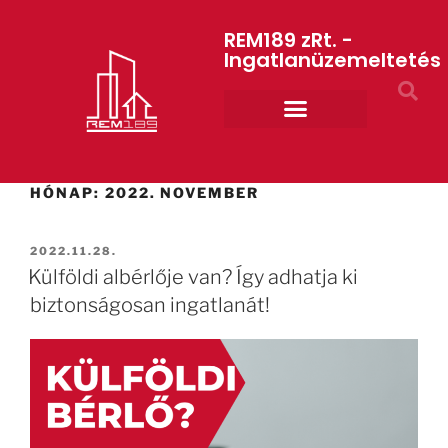
REM189 zRt. -
Ingatlanüzemeltetés
Rólunk REM189 ZRt.
ART GYM – edzőterem
HÓNAP:
2022. NOVEMBER
2022.11.28.
Külföldi albérlője van? Így adhatja ki
biztonságosan ingatlanát!