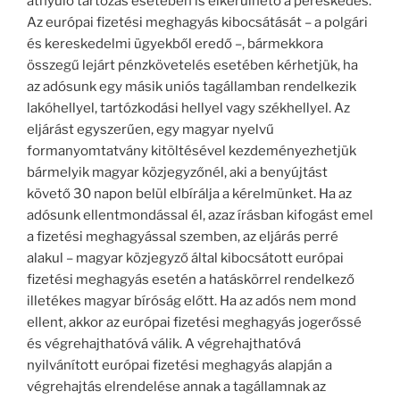
átnyúló tartozás esetében is elkerülhető a pereskedés.
Az európai fizetési meghagyás kibocsátását – a polgári
és kereskedelmi ügyekből eredő –, bármekkora
összegű lejárt pénzkövetelés esetében kérhetjük, ha
az adósunk egy másik uniós tagállamban rendelkezik
lakóhellyel, tartózkodási hellyel vagy székhellyel. Az
eljárást egyszerűen, egy magyar nyelvű
formanyomtatvány kitöltésével kezdeményezhetjük
bármelyik magyar közjegyzőnél, aki a benyújtást
követő 30 napon belül elbírálja a kérelmünket. Ha az
adósunk ellentmondással él, azaz írásban kifogást emel
a fizetési meghagyással szemben, az eljárás perré
alakul – magyar közjegyző által kibocsátott európai
fizetési meghagyás esetén a hatáskörrel rendelkező
illetékes magyar bíróság előtt. Ha az adós nem mond
ellent, akkor az európai fizetési meghagyás jogerőssé
és végrehajthatóvá válik. A végrehajthatóvá
nyilvánított európai fizetési meghagyás alapján a
végrehajtás elrendelése annak a tagállamnak az