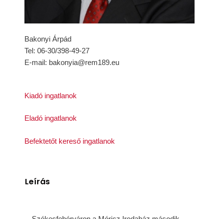
Bakonyi Árpád
Tel: 06-30/398-49-27
E-mail: bakonyia@rem189.eu
Kiadó ingatlanok
Eladó ingatlanok
Befektetőt kereső ingatlanok
Leírás
Székesfehérváron a Móricz Irodaház második