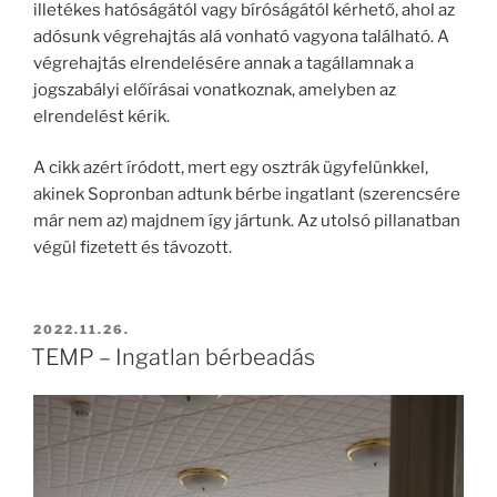
illetékes hatóságától vagy bíróságától kérhető, ahol az
adósunk végrehajtás alá vonható vagyona található. A
végrehajtás elrendelésére annak a tagállamnak a
jogszabályi előírásai vonatkoznak, amelyben az
elrendelést kérik.
A cikk azért íródott, mert egy osztrák ügyfelünkkel,
akinek Sopronban adtunk bérbe ingatlant (szerencsére
már nem az) majdnem így jártunk. Az utolsó pillanatban
végül fizetett és távozott.
2022.11.26.
TEMP – Ingatlan bérbeadás