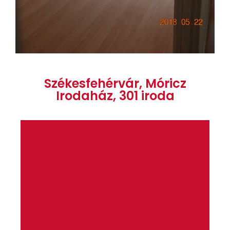
Székesfehérvár, Móricz
Irodaház, 301 iroda