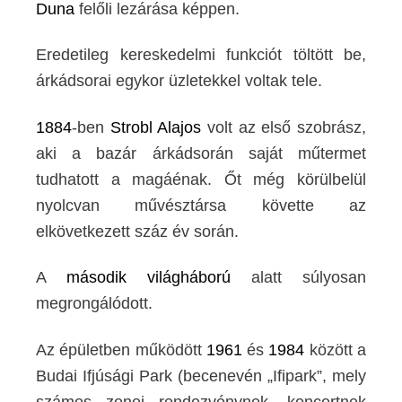
Duna
felőli lezárása képpen.
Eredetileg kereskedelmi funkciót töltött be,
árkádsorai egykor üzletekkel voltak tele.
1884
-ben
Strobl Alajos
volt az első szobrász,
aki a bazár árkádsorán saját műtermet
tudhatott a magáénak. Őt még körülbelül
nyolcvan művésztársa követte az
elkövetkezett száz év során.
A
második világháború
alatt súlyosan
megrongálódott.
Az épületben működött
1961
és
1984
között a
Budai Ifjúsági Park (becenevén „Ifipark”, mely
számos zenei rendezvénynek, koncertnek