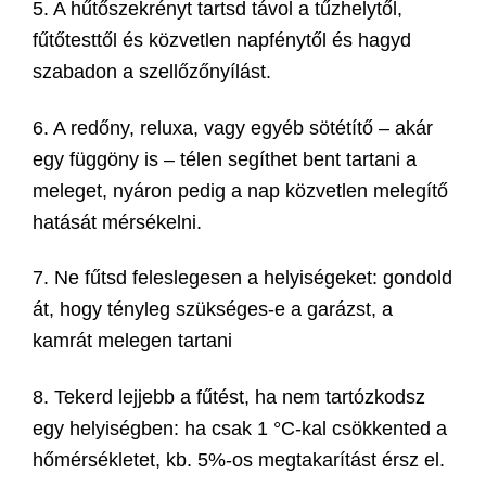
5. A hűtőszekrényt tartsd távol a tűzhelytől,
fűtőtesttől és közvetlen napfénytől és hagyd
szabadon a szellőzőnyílást.
6. A redőny, reluxa, vagy egyéb sötétítő – akár
egy függöny is – télen segíthet bent tartani a
meleget, nyáron pedig a nap közvetlen melegítő
hatását mérsékelni.
7. Ne fűtsd feleslegesen a helyiségeket: gondold
át, hogy tényleg szükséges-e a garázst, a
kamrát melegen tartani
8. Tekerd lejjebb a fűtést, ha nem tartózkodsz
egy helyiségben: ha csak 1 °C-kal csökkented a
hőmérsékletet, kb. 5%-os megtakarítást érsz el.