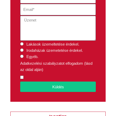
Lakások üzemeltetése érdekel.
Irodaházak üzemetetése érdekel.
Egyéb.
Adatkezelési szabályzatot elfogadom (lásd
az oldal alján)
Küldés