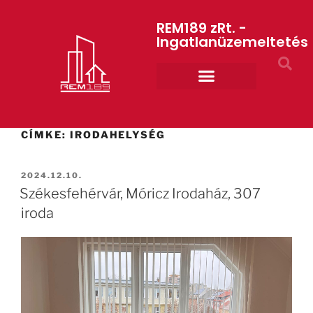
REM189 zRt. -
Ingatlanüzemeltetés
Rólunk REM189 ZRt.
ART GYM – edzőterem
CÍMKE:
IRODAHELYSÉG
2024.12.10.
Székesfehérvár, Móricz Irodaház, 307
iroda