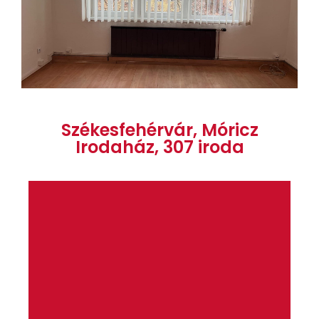
Székesfehérvár, Móricz
Irodaház, 307 iroda