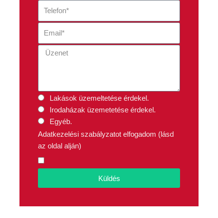
Lakások üzemeltetése érdekel.
Irodaházak üzemetetése érdekel.
Egyéb.
Adatkezelési szabályzatot elfogadom (lásd
az oldal alján)
Küldés