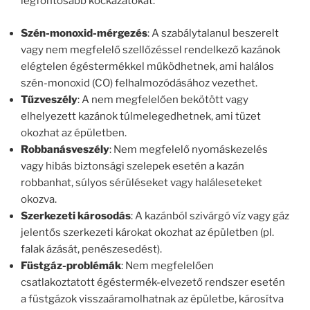
legfontosabb kockázatokat:
Szén-monoxid-mérgezés
: A szabálytalanul beszerelt
vagy nem megfelelő szellőzéssel rendelkező kazánok
elégtelen égéstermékkel működhetnek, ami halálos
szén-monoxid (CO) felhalmozódásához vezethet.
Tűzveszély
: A nem megfelelően bekötött vagy
elhelyezett kazánok túlmelegedhetnek, ami tüzet
okozhat az épületben.
Robbanásveszély
: Nem megfelelő nyomáskezelés
vagy hibás biztonsági szelepek esetén a kazán
robbanhat, súlyos sérüléseket vagy haláleseteket
okozva.
Szerkezeti károsodás
: A kazánból szivárgó víz vagy gáz
jelentős szerkezeti károkat okozhat az épületben (pl.
falak ázását, penészesedést).
Füstgáz-problémák
: Nem megfelelően
csatlakoztatott égéstermék-elvezető rendszer esetén
a füstgázok visszaáramolhatnak az épületbe, károsítva