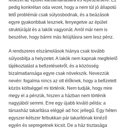
pedig konkrétan oda vezet, hogy a nem túl jó állapotú
tető problémái csak súlyosbodnak, és a beázások
egyre gyakoribbak lesznek, fenyegetve az épület
struktúráját és a lakók vagyonát. Arról már nem is
beszélve, hogy bármi más felújításra sem lesz pénz.
A rendszeres elszámolások hiánya csak tovább
súlyosbítja a helyzetet. A lakók nem kapnak megfelelő
tájékoztatást a befizetésekről, és a közösség
bizalmatlansága egyre csak növekszik. Nevezzük
nevén: fogalma nincs az ott élőknek, hogy a befizetett
közös költséggel mi történik. Nem tudják, hogy mire
megy el a pénzük, hiszen a házban nem történik
nagyjából semmi. Erre egy újabb kiváló példa: a
társasház takarítása eléggé ad hoc jellegű. Egy héten
egyszer-kétszer felbukkan pár takarítónak kinéző
egyén és sepregetnek kicsit. De a ház tisztasága