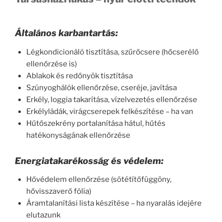
Általános karbantartás:
Légkondicionáló tisztítása, szűrőcsere (hőcserélő
ellenőrzése is)
Ablakok és redőnyök tisztítása
Szúnyoghálók ellenőrzése, cseréje, javítása
Erkély, loggia takarítása, vízelvezetés ellenőrzése
Erkélyládák, virágcserepek felkészítése – ha van
Hűtőszekrény portalanítása hátul, hűtés
hatékonyságának ellenőrzése
Energiatakarékosság és védelem:
Hővédelem ellenőrzése (sötétítőfüggöny,
hővisszaverő fólia)
Áramtalanítási lista készítése – ha nyaralás idejére
elutazunk