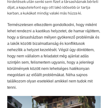
hirdetések után senki sem fizet a társasháznak bérleti
díjat, a kaputelefont egy ott lakó idősebb úr tartja
karban, a kukákat mindig valaki más húzza ki.
Természetesen elkezdtem gondolkodni, hogy miként
lehet rendezni a kaotikus helyzetet, de hamar rájöttem,
hogy a társasházban mélyen gyökerező problémák és
a lakók közötti bizalmatlanság és konfliktusok
nehezítik a helyzet kezelését. Végül úgy döntöttem,
hogy nem vállalom a feladatot még ajánlat adás
szintjén sem, felismertem ugyanis, hogy a jelenlegi
körülmények között nem lehetséges hatékonyan
megoldani az előállt problémákat. Néha sajnos
találkozom olyan esetekkel amikkel nem tudok mit
tenni.