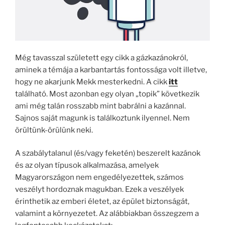
Még tavasszal született egy cikk a gázkazánokról,
aminek a témája a karbantartás fontossága volt illetve,
hogy ne akarjunk Mekk mesterkedni. A cikk
itt
található. Most azonban egy olyan „topik” következik
ami még talán rosszabb mint babrálni a kazánnal.
Sajnos saját magunk is találkoztunk ilyennel. Nem
örültünk-örülünk neki.
A szabálytalanul (és/vagy feketén) beszerelt kazánok
és az olyan típusok alkalmazása, amelyek
Magyarországon nem engedélyezettek, számos
veszélyt hordoznak magukban. Ezek a veszélyek
érinthetik az emberi életet, az épület biztonságát,
valamint a környezetet. Az alábbiakban összegzem a