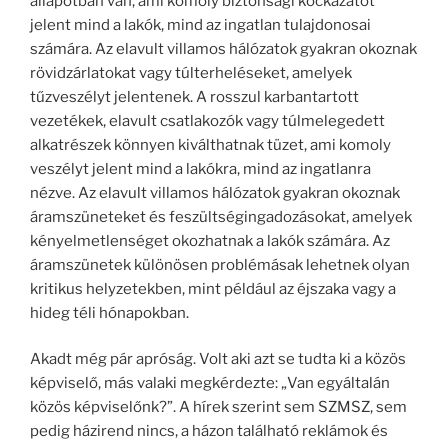
állapotban van, ami komoly biztonsági kockázatot
jelent mind a lakók, mind az ingatlan tulajdonosai
számára. Az elavult villamos hálózatok gyakran okoznak
rövidzárlatokat vagy túlterheléseket, amelyek
tűzveszélyt jelentenek. A rosszul karbantartott
vezetékek, elavult csatlakozók vagy túlmelegedett
alkatrészek könnyen kiválthatnak tüzet, ami komoly
veszélyt jelent mind a lakókra, mind az ingatlanra
nézve. Az elavult villamos hálózatok gyakran okoznak
áramszüneteket és feszültségingadozásokat, amelyek
kényelmetlenséget okozhatnak a lakók számára. Az
áramszünetek különösen problémásak lehetnek olyan
kritikus helyzetekben, mint például az éjszaka vagy a
hideg téli hónapokban.
Akadt még pár apróság. Volt aki azt se tudta ki a közös
képviselő, más valaki megkérdezte: „Van egyáltalán
közös képviselőnk?”. A hírek szerint sem SZMSZ, sem
pedig házirend nincs, a házon található reklámok és