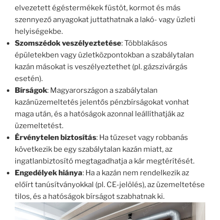
elvezetett égéstermékek füstöt, kormot és más
szennyező anyagokat juttathatnak a lakó- vagy üzleti
helyiségekbe.
Szomszédok veszélyeztetése
: Többlakásos
épületekben vagy üzletközpontokban a szabálytalan
kazán másokat is veszélyeztethet (pl. gázszivárgás
esetén).
Bírságok
: Magyarországon a szabálytalan
kazánüzemeltetés jelentős pénzbírságokat vonhat
maga után, és a hatóságok azonnal leállíthatják az
üzemeltetést.
Érvénytelen biztosítás
: Ha tűzeset vagy robbanás
következik be egy szabálytalan kazán miatt, az
ingatlanbiztosító megtagadhatja a kár megtérítését.
Engedélyek hiánya
: Ha a kazán nem rendelkezik az
előírt tanúsítványokkal (pl. CE-jelölés), az üzemeltetése
tilos, és a hatóságok bírságot szabhatnak ki.