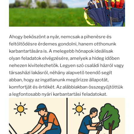
Ahogy beköszönt a nyár, nemcsak a pihenésre és
feltöltődésre érdemes gondolni, hanem otthonunk
karbantartására is. A melegebb hónapok ideálisak
olyan feladatok elvégzésére, amelyek a hideg időben
nehezen kivitelezhetők. Legyen szó családi házról vagy
társasházi lakásról, néhány alapvető teendő segít
abban, hogy az ingatlanunk megőrizze állapotát,
komfortját és értékét. Az alábbiakban összegyűjtöttük
a legfontosabb nyári karbantartási feladatokat.