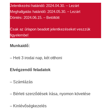
Jelentkezési határidő: 2024.04.30. – Lezárt
Meghallgatás határidő: 2024.05.30. – Lezárt
Döntés: 2024.06.15. – Betöltött
Csak az űrlapon beadott jelentkezéseket veszzük
figyelembe!
Munkaidő:
– Heti 3 irodai nap, két otthoni
Elvégzendő feladatok
– Számlázás
– Bérleti szerződések írása, nyomon követése
– Kinlévőségkezelés