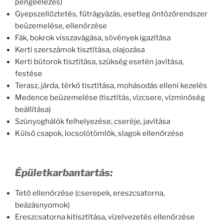
pengeélezés)
Gyepszellőztetés, fűtrágyázás, esetleg öntözőrendszer
beüzemelése, ellenőrzése
Fák, bokrok visszavágása, sövények igazítása
Kerti szerszámok tisztítása, olajozása
Kerti bútorok tisztítása, szükség esetén javítása,
festése
Terasz, járda, térkő tisztítása, mohásodás elleni kezelés
Medence beüzemelése (tisztítás, vízcsere, vízminőség
beállítása)
Szúnyoghálók felhelyezése, cseréje, javítása
Külső csapok, locsolótömlők, slagok ellenőrzése
Épületkarbantartás:
Tető ellenőrzése (cserepek, ereszcsatorna,
beázásnyomok)
Ereszcsatorna kitisztítása, vízelvezetés ellenőrzése