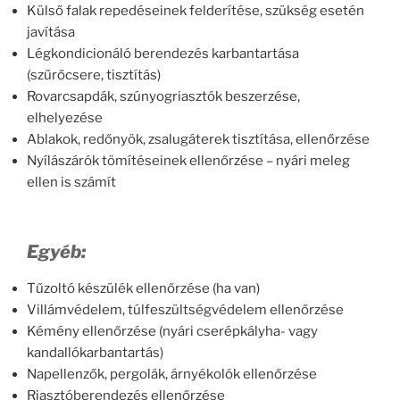
Külső falak repedéseinek felderítése, szükség esetén
javítása
Légkondicionáló berendezés karbantartása
(szűrőcsere, tisztítás)
Rovarcsapdák, szúnyogriasztók beszerzése,
elhelyezése
Ablakok, redőnyök, zsalugáterek tisztítása, ellenőrzése
Nyílászárók tömítéseinek ellenőrzése – nyári meleg
ellen is számít
Egyéb:
Tűzoltó készülék ellenőrzése (ha van)
Villámvédelem, túlfeszültségvédelem ellenőrzése
Kémény ellenőrzése (nyári cserépkályha- vagy
kandallókarbantartás)
Napellenzők, pergolák, árnyékolók ellenőrzése
Riasztóberendezés ellenőrzése