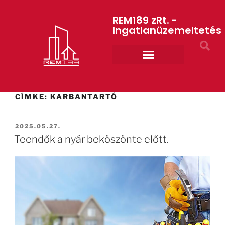
REM189 zRt. -
Ingatlanüzemeltetés
Rólunk REM189 ZRt.
ART GYM – edzőterem
CÍMKE:
KARBANTARTÓ
2025.05.27.
Teendők a nyár beköszönte előtt.