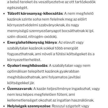
a belső tereket és veszélyeztetve az ott tartózkodók
egészségét.
Túlzott károsanyag-kibocsátás
: A nem megfelelő
kazánok szinte soha nem felelnek meg az előírt
környezetvédelmi szabványoknak, és nagy
mennyiségű szennyezőanyagot bocsáthatnak ki (pl.
szén-dioxid, nitrogén-oxidok).
Energiahatékonyság hiánya
: Az elavult vagy
szabálytalan kazánok sokkal több energiát
fogyaszthatnak, ami növeli a fűtési költségeket és a
környezetterhelést.
Gyakori meghibásodás
: A szabálytalan vagy nem
optimálisan telepített kazánok gyakrabban
meghibásodhatnak, ami folyamatos javítási
költségekkel jár.
Üzemzavarok
: A kazán teljesítménye ingadozhat, vagy
nem lesz képes megfelelően fűteni, ami
kellemetlenséget okozhat az ingatlan használóinak.
Helyiségek szennyezése
: Rosszul szigetelt vagy