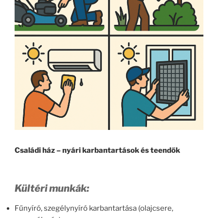
Családi ház – nyári karbantartások és teendők
Kültéri munkák:
Fűnyíró, szegélynyíró karbantartása (olajcsere,