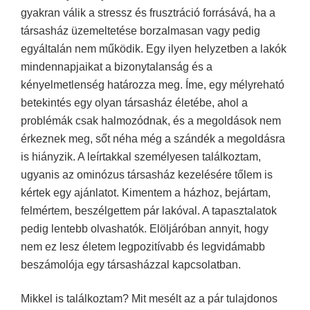
gyakran válik a stressz és frusztráció forrásává, ha a
társasház üzemeltetése borzalmasan vagy pedig
egyáltalán nem működik. Egy ilyen helyzetben a lakók
mindennapjaikat a bizonytalanság és a
kényelmetlenség határozza meg. Íme, egy mélyreható
betekintés egy olyan társasház életébe, ahol a
problémák csak halmozódnak, és a megoldások nem
érkeznek meg, sőt néha még a szándék a megoldásra
is hiányzik. A leírtakkal személyesen találkoztam,
ugyanis az ominózus társasház kezelésére tőlem is
kértek egy ajánlatot. Kimentem a házhoz, bejártam,
felmértem, beszélgettem pár lakóval. A tapasztalatok
pedig lentebb olvashatók. Elöljáróban annyit, hogy
nem ez lesz életem legpozitívabb és legvidámabb
beszámolója egy társasházzal kapcsolatban.
Mikkel is találkoztam? Mit mesélt az a pár tulajdonos