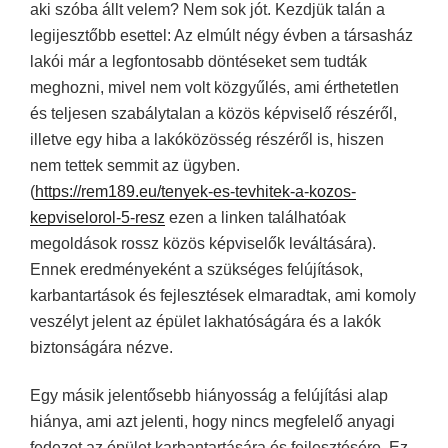
aki szóba állt velem? Nem sok jót. Kezdjük talán a
legijesztőbb esettel:
Az elmúlt négy évben a társasház
lakói már a legfontosabb döntéseket sem tudták
meghozni, mivel nem volt közgyűlés, ami érthetetlen
és teljesen szabálytalan a közös képviselő részéről,
illetve egy hiba a lakóközösség részéről is, hiszen
nem tettek semmit az ügyben.
(
https://rem189.eu/tenyek-es-tevhitek-a-kozos-
kepviselorol-5-resz
ezen a linken találhatóak
megoldások rossz közös képviselők leváltására).
Ennek eredményeként a szükséges felújítások,
karbantartások és fejlesztések elmaradtak, ami komoly
veszélyt jelent az épület lakhatóságára és a lakók
biztonságára nézve.
Egy másik jelentősebb hiányosság a felújítási alap
hiánya, ami azt jelenti, hogy nincs megfelelő anyagi
fedezet az épület karbantartására és fejlesztésére. Ez