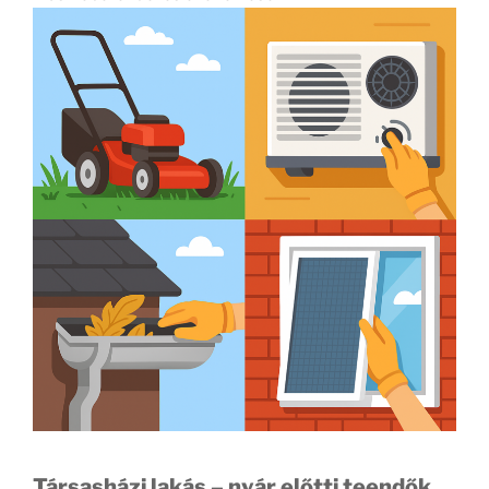
Társasházi lakás – nyár előtti teendők