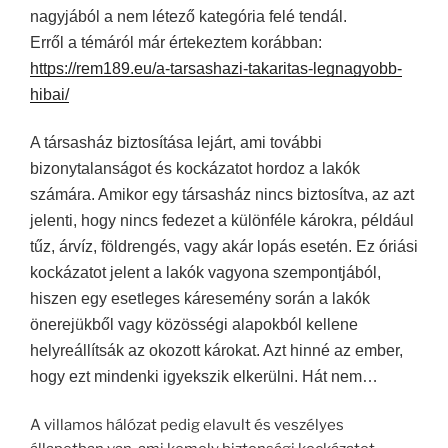
nagyjából a nem létező kategória felé tendál.
Erről a témáról már értekeztem korábban:
https://rem189.eu/a-tarsashazi-takaritas-legnagyobb-
hibai/
A társasház biztosítása lejárt, ami további
bizonytalanságot és kockázatot hordoz a lakók
számára. Amikor egy társasház nincs biztosítva, az azt
jelenti, hogy nincs fedezet a különféle károkra, például
tűz, árvíz, földrengés, vagy akár lopás esetén. Ez óriási
kockázatot jelent a lakók vagyona szempontjából,
hiszen egy esetleges káresemény során a lakók
önerejükből vagy közösségi alapokból kellene
helyreállítsák az okozott károkat. Azt hinné az ember,
hogy ezt mindenki igyekszik elkerülni. Hát nem…
A villamos hálózat pedig elavult és veszélyes