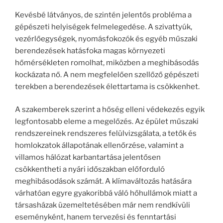
Kevésbé látványos, de szintén jelentős probléma a
gépészeti helyiségek felmelegedése. A szivattyúk,
vezérlőegységek, nyomásfokozók és egyéb műszaki
berendezések hatásfoka magas környezeti
hőmérsékleten romolhat, miközben a meghibásodás
kockázata nő. A nem megfelelően szellőző gépészeti
terekben a berendezések élettartama is csökkenhet.
A szakemberek szerint a hőség elleni védekezés egyik
legfontosabb eleme a megelőzés. Az épület műszaki
rendszereinek rendszeres felülvizsgálata, a tetők és
homlokzatok állapotának ellenőrzése, valamint a
villamos hálózat karbantartása jelentősen
csökkentheti a nyári időszakban előforduló
meghibásodások számát. A klímaváltozás hatására
várhatóan egyre gyakoribbá váló hőhullámok miatt a
társasházak üzemeltetésében már nem rendkívüli
eseményként, hanem tervezési és fenntartási