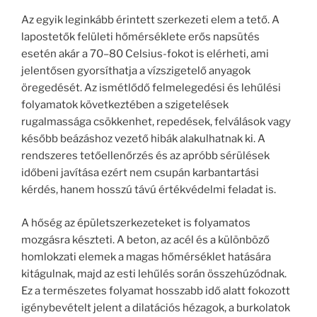
Az egyik leginkább érintett szerkezeti elem a tető. A
lapostetők felületi hőmérséklete erős napsütés
esetén akár a 70–80 Celsius-fokot is elérheti, ami
jelentősen gyorsíthatja a vízszigetelő anyagok
öregedését. Az ismétlődő felmelegedési és lehűlési
folyamatok következtében a szigetelések
rugalmassága csökkenhet, repedések, felválások vagy
később beázáshoz vezető hibák alakulhatnak ki. A
rendszeres tetőellenőrzés és az apróbb sérülések
időbeni javítása ezért nem csupán karbantartási
kérdés, hanem hosszú távú értékvédelmi feladat is.
A hőség az épületszerkezeteket is folyamatos
mozgásra készteti. A beton, az acél és a különböző
homlokzati elemek a magas hőmérséklet hatására
kitágulnak, majd az esti lehűlés során összehúzódnak.
Ez a természetes folyamat hosszabb idő alatt fokozott
igénybevételt jelent a dilatációs hézagok, a burkolatok