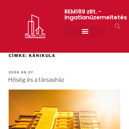
REM189 zRt. -
Ingatlanüzemeltetés
Rólunk REM189 ZRt.
ART GYM – edzőterem
CÍMKE:
KÁNIKULA
2026.06.27.
Hőség és a társasház