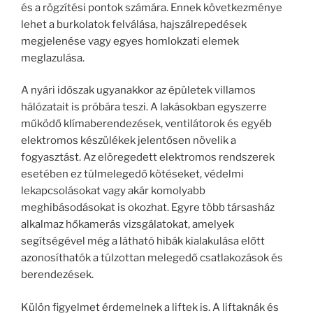
és a rögzítési pontok számára. Ennek következménye
lehet a burkolatok felválása, hajszálrepedések
megjelenése vagy egyes homlokzati elemek
meglazulása.
A nyári időszak ugyanakkor az épületek villamos
hálózatait is próbára teszi. A lakásokban egyszerre
működő klímaberendezések, ventilátorok és egyéb
elektromos készülékek jelentősen növelik a
fogyasztást. Az elöregedett elektromos rendszerek
esetében ez túlmelegedő kötéseket, védelmi
lekapcsolásokat vagy akár komolyabb
meghibásodásokat is okozhat. Egyre több társasház
alkalmaz hőkamerás vizsgálatokat, amelyek
segítségével még a látható hibák kialakulása előtt
azonosíthatók a túlzottan melegedő csatlakozások és
berendezések.
Külön figyelmet érdemelnek a liftek is. A liftaknák és