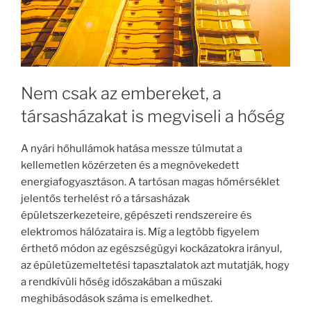
Nem csak az embereket, a
társasházakat is megviseli a hőség
A nyári hőhullámok hatása messze túlmutat a
kellemetlen közérzeten és a megnövekedett
energiafogyasztáson. A tartósan magas hőmérséklet
jelentős terhelést ró a társasházak
épületszerkezeteire, gépészeti rendszereire és
elektromos hálózataira is. Míg a legtöbb figyelem
érthető módon az egészségügyi kockázatokra irányul,
az épületüzemeltetési tapasztalatok azt mutatják, hogy
a rendkívüli hőség időszakában a műszaki
meghibásodások száma is emelkedhet.