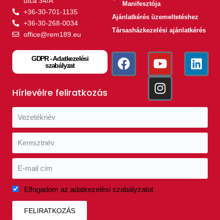
utca 34/A
Manifesztója
+36-30-701-1135
Ajánlatkérés üzemeltetéshez
+36-30-268-0034
Társasházkezelési ajánlatkérés
office@rem189.eu
GDPR - Adatkezelési
szabályzat
Hírlevélre feliratkozás
Elfogadom az adatkezelési szabályzatot
FELIRATKOZÁS