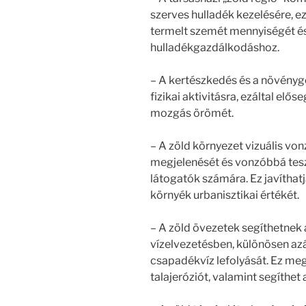
szerves hulladék kezelésére, ez
termelt szemét mennyiségét és
hulladékgazdálkodáshoz.
– A kertészkedés és a növényg
fizikai aktivitásra, ezáltal el
mozgás örömét.
– A zöld környezet vizuális von
megjelenését és vonzóbbá teszi
látogatók számára. Ez javíthatj
környék urbanisztikai értékét.
– A zöld övezetek segíthetnek
vízelvezetésben, különösen azált
csapadékvíz lefolyását. Ez meg
talajeróziót, valamint segíthet