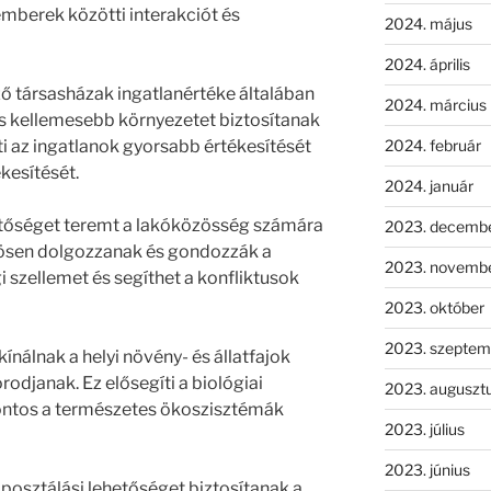
mberek közötti interakciót és
2024. május
2024. április
ő társasházak ingatlanértéke általában
2024. március
 kellemesebb környezetet biztosítanak
2024. február
ti az ingatlanok gyorsabb értékesítését
kesítését.
2024. január
hetőséget teremt a lakóközösség számára
2023. decemb
zösen dolgozzanak és gondozzák a
2023. novemb
gi szellemet és segíthet a konfliktusok
2023. október
2023. szeptem
ínálnak a helyi növény- és állatfajok
odjanak. Ez elősegíti a biológiai
2023. auguszt
fontos a természetes ökoszisztémák
2023. július
2023. június
mposztálási lehetőséget biztosítanak a