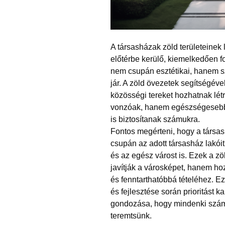
A társasházak zöld területeinek
előtérbe kerülő, kiemelkedően fo
nem csupán esztétikai, hanem sz
jár. A zöld
övezetek
segítségével
közösségi tereket hozhatnak lét
vonzóak, hanem egészségesebb,
is biztosítanak számukra.
Fontos megérteni, hogy a társa
csupán az adott társasház lakói
és az egész várost is. Ezek a z
javítják a városképet, hanem ho
és fenntarthatóbbá tételéhez. Ez
és fejlesztése során prioritást k
gondozása, hogy mindenki szám
teremtsünk.