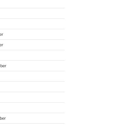
er
er
ber
ber