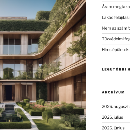
Áram megtakar
Lakás felújítás
Nem az számít, 
Tűzvédelmi fo
Híres épületek:
LEGUTÓBBI 
ARCHÍVUM
2026. auguszt
2026. július
2026. június