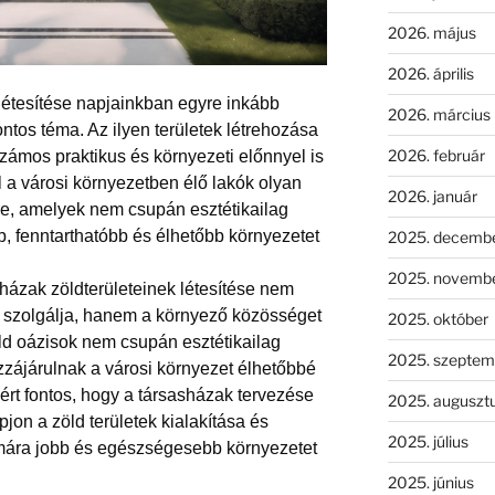
2026. május
2026. április
 létesítése napjainkban egyre inkább
2026. március
ntos téma. Az ilyen területek létrehozása
2026. február
ámos praktikus és környezeti előnnyel is
 a városi környezetben élő lakók olyan
2026. január
re, amelyek nem csupán esztétikailag
 fenntarthatóbb és élhetőbb környezetet
2025. decemb
2025. novemb
sházak zöld
területeinek
létesítése nem
t szolgálja, hanem a környező közösséget
2025. október
öld oázisok nem csupán esztétikailag
2025. szeptem
zzájárulnak a városi környezet élhetőbbé
ért fontos, hogy a társasházak tervezése
2025. auguszt
apjon a zöld területek kialakítása és
2025. július
ára jobb és egészségesebb környezetet
2025. június