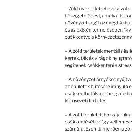
– Zöld övezet létrehozásával a
hőszigetelődést, amely a beton-
növényzet segít az üvegházhatá
és az oxigén termelésében, így
csökkentve a környezetszenny
– A zöld területek mentális és 
kertek, fák és virágok nyugtat
segítenek csökkenteni a stressz
– A növényzet árnyékot nyújt a
az épületek hűtésére irányuló
csökkenthetők az energiafelha
környezeti terhelés.
– A zöld területek hozzájárulnak
csökkentéséhez, így kellemese
számára. Ezen túlmenően a zöld