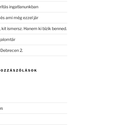
ítás ingatlanunkban
i és ami még ezzel jár
kit ismersz. Hanem ki bízik benned.
galomtár
 Debrecen 2.
HOZZÁSZÓLÁSOK
us