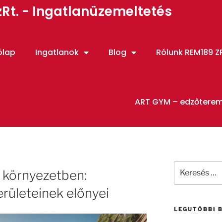
Rt. - Ingatlanüzemeltetés
ólap
Ingatlanok
Blog
Rólunk REM189 ZR
ART GYM – edzőtere
i környezetben:
erületeinek előnyei
LEGUTÓBBI 