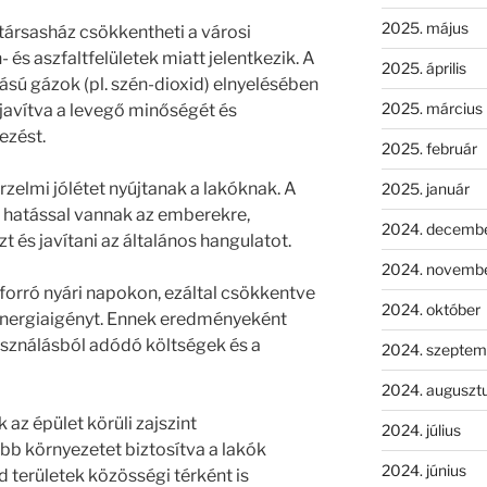
2025. május
 társasház csökkentheti a városi
 és aszfaltfelületek miatt jelentkezik. A
2025. április
sú gázok (pl. szén-dioxid) elnyelésében
2025. március
 javítva a levegő minőségét és
ezést.
2025. február
érzelmi jólétet nyújtanak a lakóknak. A
2025. január
ó hatással vannak az emberekre,
2024. decemb
t és javítani az általános hangulatot.
2024. novemb
 forró nyári napokon, ezáltal csökkentve
2024. október
 energiaigényt. Ennek eredményeként
sználásból adódó költségek és a
2024. szeptem
2024. auguszt
 az épület körüli zajszint
2024. július
bb környezetet biztosítva a lakók
2024. június
 területek közösségi térként is