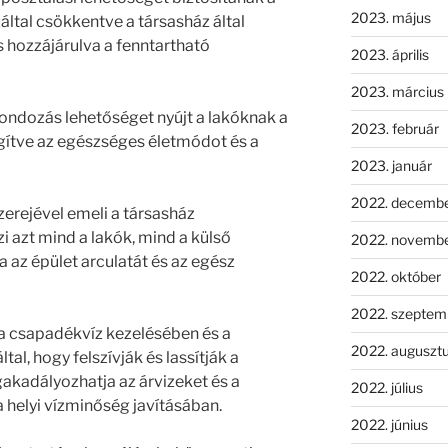
2023. május
által csökkentve a társasház által
 hozzájárulva a fenntartható
2023. április
2023. március
ondozás lehetőséget nyújt a lakóknak a
2023. február
ősegítve az egészséges életmódot és a
2023. január
2022. decemb
zerejével emeli a társasház
 azt mind a lakók, mind a külső
2022. novemb
a az épület arculatát és az egész
2022. október
2022. szeptem
 a csapadékvíz kezelésében és a
2022. auguszt
al, hogy felszívják és lassítják a
akadályozhatja az árvizeket és a
2022. július
 a helyi vízminőség javításában.
2022. június