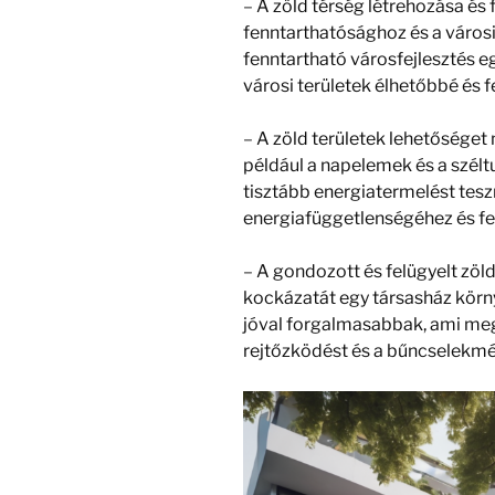
–
A zöld
térség
létrehozása és 
fenntarthatósághoz és a város
fenntartható városfejlesztés eg
városi területek élhetőbbé és 
–
A zöld
területek
lehetőséget 
például a napelemek és a széltu
tisztább energiatermelést tesz
energiafüggetlenségéhez és f
–
A gondozott és felügyelt zöl
kockázatát egy társasház körn
jóval
forgalmasabba
k
, ami me
rejtőzködést és a bűncselekmé