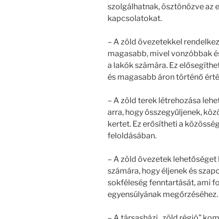
szolgálhatnak, ösztönözve az e
kapcsolatokat.
– A zöld övezetekkel rendelkez
magasabb, mivel vonzóbbak és
a lakók számára. Ez elősegíthe
és magasabb áron történő érté
– A zöld terek létrehozása le
arra, hogy összegyűljenek, kö
kertet. Ez erősítheti a közössé
feloldásában.
– A zöld övezetek lehetőséget k
számára, hogy éljenek és szapor
sokféleség fenntartását, ami 
egyensúlyának megőrzéséhez.
– A társasházi „zöld régió” ko