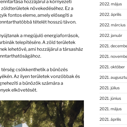
fenntartása hozzájárul a környezeti
2022. május
i zöldterületek növekedéséhez. Ez a
2022. április
yik fontos eleme, amely elősegíti a
fenntarthatóbbá tételét hosszú távon.
2022. március
2022. január
nyújtanak a megújuló energiaforrások,
rbinák telepítésére. A zöld területek
2021. decemb
nek lehetővé, ami hozzájárul a társasház
enntarthatóságához.
2021. novemb
2021. október
d
térség
csökkenthetik a bűnözés
yékén. Az ilyen területek vonzóbbak és
2021. auguszt
gnehezíti a bűnözők számára a
2021. július
nyek elkövetését.
2021. június
2021. május
2021. április