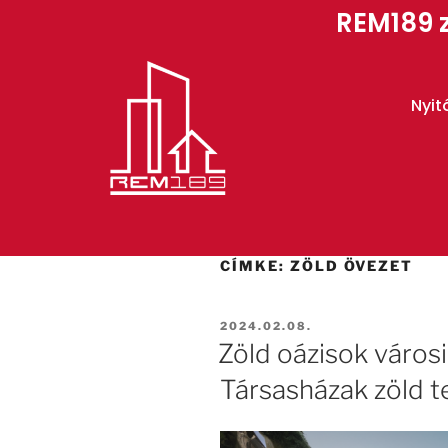
REM189 z
Nyit
CÍMKE:
ZÖLD ÖVEZET
2024.02.08.
Zöld oázisok város
Társasházak zöld t