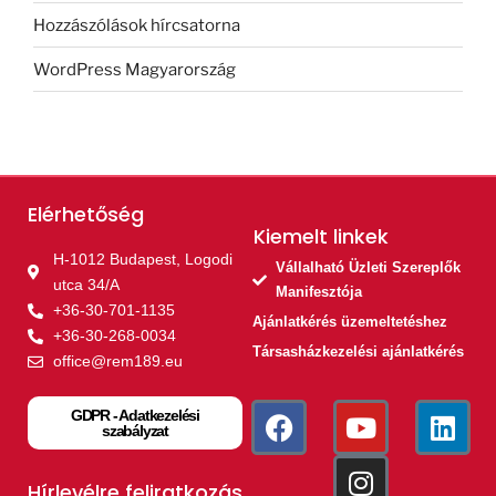
Hozzászólások hírcsatorna
WordPress Magyarország
Elérhetőség
Kiemelt linkek​
H-1012 Budapest, Logodi
Vállalható Üzleti Szereplők
utca 34/A
Manifesztója
+36-30-701-1135
Ajánlatkérés üzemeltetéshez
+36-30-268-0034
Társasházkezelési ajánlatkérés
office@rem189.eu
GDPR - Adatkezelési
szabályzat
Hírlevélre feliratkozás