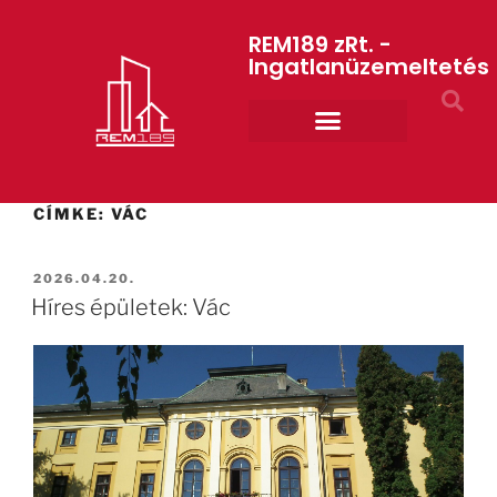
REM189 zRt. -
Ingatlanüzemeltetés
Rólunk REM189 ZRt.
ART GYM – edzőterem
CÍMKE:
VÁC
2026.04.20.
Híres épületek: Vác