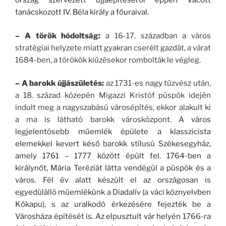
ország szervezett újjáépítéséről éppen Vácott
tanácskozott IV. Béla király a főuraival.
– A török hódoltság:
a 16-17. században a város
stratégiai helyzete miatt gyakran cserélt gazdát, a várat
1684-ben, a törökök kiűzésekor rombolták le végleg.
– A barokk újjászületés:
az 1731-es nagy tűzvész után,
a 18. század közepén Migazzi Kristóf püspök idején
indult meg a nagyszabású városépítés, ekkor alakult ki
a ma is látható barokk városközpont.
A város
legjelentõsebb műemlék épülete a klasszicista
elemekkel kevert késő barokk stílusú Székesegyház,
amely 1761 – 1777 között épült fel. 1764-ben a
királynőt, Mária Teréziát látta vendégül a püspök és a
város. Fél év alatt készült el az országosan is
egyedülálló műemlékünk a Diadalív (a váci köznyelvben
Kőkapu), s az uralkodó érkezésére fejezték be a
Városháza építését is. Az elpusztult vár helyén 1766-ra