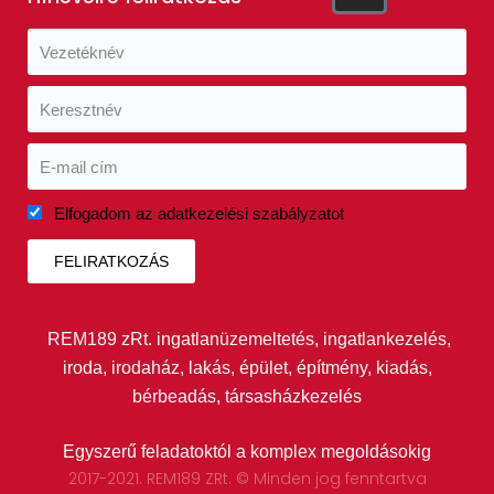
Elfogadom az adatkezelési szabályzatot
FELIRATKOZÁS
REM189 zRt. ingatlanüzemeltetés, ingatlankezelés,
iroda, irodaház, lakás, épület, építmény, kiadás,
bérbeadás, társasházkezelés
Egyszerű feladatoktól a komplex megoldásokig
2017-2021. REM189 ZRt. © Minden jog fenntartva