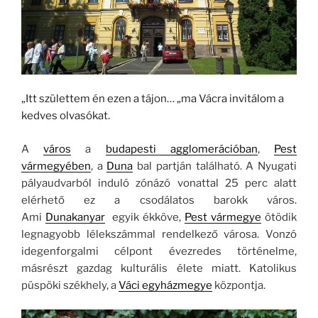
„Itt születtem én ezen a tájon… „ma Vácra invitálom a
kedves olvasókat.
A
város
a
budapesti agglomerációban
,
Pest
vármegyében
, a
Duna
bal partján található. A Nyugati
pályaudvarból induló zónázó vonattal 25 perc alatt
elérhető ez a csodálatos barokk város.
Ami
Dunakanyar
egyik ékköve,
Pest vármegye
ötödik
legnagyobb lélekszámmal rendelkező városa. Vonzó
idegenforgalmi célpont évezredes történelme,
másrészt gazdag kulturális élete miatt. Katolikus
püspöki székhely, a
Váci egyházmegye
központja.