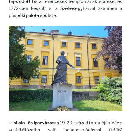
fejezõdött be a ferencesek templomának építése, és
1772-ben készült el a Székesegyházzal szemben a
püspöki palota épülete.
– Iskola- és iparváros:
a 19-20. század fordulóján Vác a
vasúthálózatba való bekapcsolódással (1846)