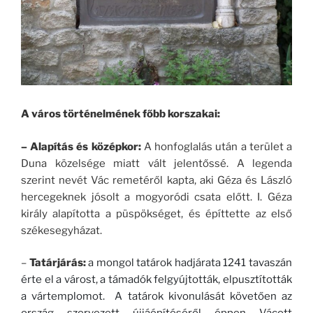
A város történelmének főbb korszakai:
– Alapítás és középkor:
A honfoglalás után a terület a
Duna közelsége miatt vált jelentőssé. A legenda
szerint nevét Vác remetéről kapta, aki Géza és László
hercegeknek jósolt a mogyoródi csata előtt. I. Géza
király alapította a püspökséget, és építtette az első
székesegyházat.
–
Tatárjárás:
a mongol tatárok hadjárata 1241 tavaszán
érte el a várost, a támadók felgyújtották, elpusztították
a vártemplomot. A tatárok kivonulását követően az