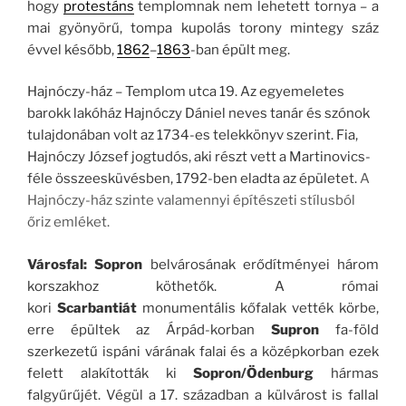
hogy
protestáns
templomnak nem lehetett tornya – a
mai gyönyörű, tompa kupolás torony mintegy száz
évvel később,
1862
–
1863
-ban épült meg.
Hajnóczy-ház – Templom utca 19. Az egyemeletes
barokk lakóház Hajnóczy Dániel neves tanár és szónok
tulajdonában volt az 1734-es telekkönyv szerint. Fia,
Hajnóczy József jogtudós, aki részt vett a Martinovics-
féle összeesküvésben, 1792-ben eladta az épületet.
A
Hajnóczy-ház szinte valamennyi építészeti stílusból
őriz emléket.
Városfal:
Sopron
belvárosának erődítményei három
korszakhoz köthetők. A római
kori
Scarbantiá
t
monumentális kőfalak vették körbe,
erre épültek az Árpád-korban
Supron
fa-föld
szerkezetű ispáni várának falai és a középkorban ezek
felett alakították ki
Sopron/Ödenburg
hármas
falgyűrűjét. Végül a 17. században a külvárost is fallal