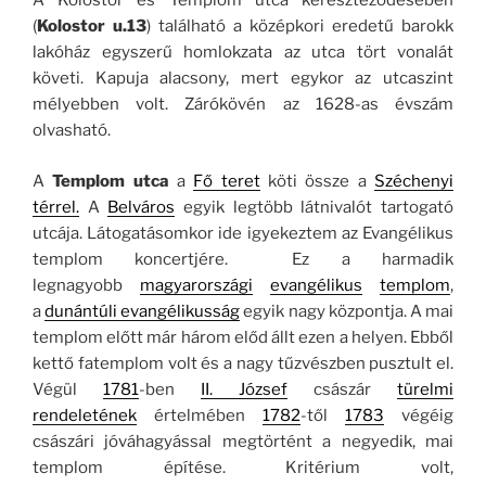
A Kolostor és Templom utca kereszteződésében
(
Kolostor u.13
) található a középkori eredetű barokk
lakóház egyszerű homlokzata az utca tört vonalát
követi. Kapuja alacsony, mert egykor az utcaszint
mélyebben volt. Zárókövén az 1628-as évszám
olvasható.
A
Templom utca
a
Fő teret
köti össze a
Széchenyi
térrel.
A
Belváros
egyik legtöbb látnivalót tartogató
utcája. Látogatásomkor ide igyekeztem az Evangélikus
templom koncertjére. Ez a harmadik
legnagyobb
magyarországi
evangélikus
templom
,
a
dunántúli evangélikusság
egyik nagy központja. A mai
templom előtt már három előd állt ezen a helyen. Ebből
kettő fatemplom volt és a nagy tűzvészben pusztult el.
Végül
1781
-ben
II. József
császár
türelmi
rendeletének
értelmében
1782
-től
1783
végéig
császári jóváhagyással megtörtént a negyedik, mai
templom építése. Kritérium volt,