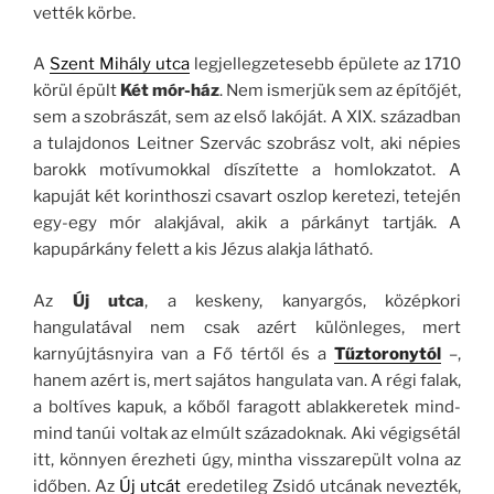
vették körbe.
A
Szent Mihály utca
legjellegzetesebb épülete az 1710
körül épült
Két mór-ház
. Nem ismerjük sem az építőjét,
sem a szobrászát, sem az első lakóját. A XIX. században
a tulajdonos Leitner Szervác szobrász volt, aki népies
barokk motívumokkal díszítette a homlokzatot. A
kapuját két korinthoszi csavart oszlop keretezi, tetején
egy-egy mór alakjával, akik a párkányt tartják. A
kapupárkány felett a kis Jézus alakja látható.
Az
Új utca
, a keskeny, kanyargós, középkori
hangulatával nem csak azért különleges, mert
karnyújtásnyira van a Fő tértől és a
Tűztoronytól
–,
hanem azért is, mert sajátos hangulata van. A régi falak,
a boltíves kapuk, a kőből faragott ablakkeretek mind-
mind tanúi voltak az elmúlt századoknak. Aki végigsétál
itt, könnyen érezheti úgy, mintha visszarepült volna az
időben. Az
Új utcát
eredetileg Zsidó utcának nevezték,