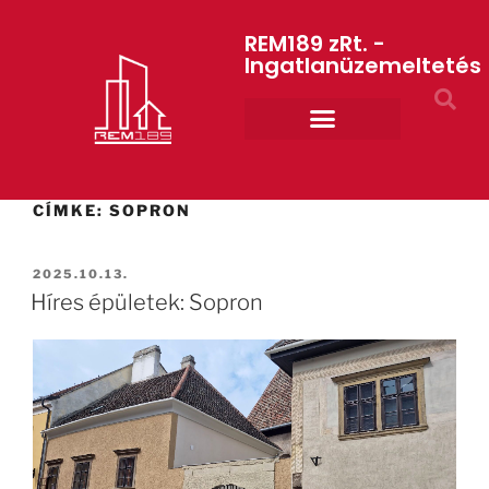
REM189 zRt. -
Ingatlanüzemeltetés
Rólunk REM189 ZRt.
ART GYM – edzőterem
CÍMKE:
SOPRON
2025.10.13.
Híres épületek: Sopron