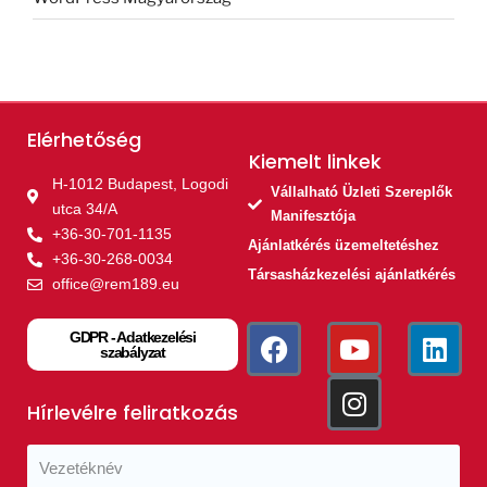
Elérhetőség
Kiemelt linkek​
H-1012 Budapest, Logodi
Vállalható Üzleti Szereplők
utca 34/A
Manifesztója
+36-30-701-1135
Ajánlatkérés üzemeltetéshez
+36-30-268-0034
Társasházkezelési ajánlatkérés
office@rem189.eu
GDPR - Adatkezelési
szabályzat
Hírlevélre feliratkozás