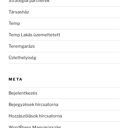
Stratégiai partnerek
Társasház
Temp
Temp Lakás üzemeltetett
Teremgarázs
Üzlethelyiség
META
Bejelentkezés
Bejegyzések hírcsatorna
Hozzászólások hírcsatorna
WordPress Magyarország