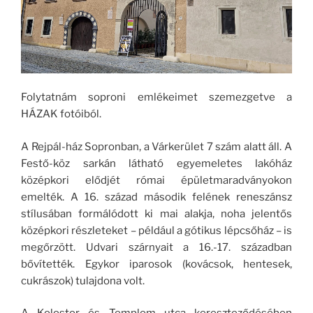
Folytatnám soproni emlékeimet szemezgetve a
HÁZAK fotóiból.
A Rejpál-ház Sopronban, a Várkerület 7 szám alatt áll. A
Festő-köz sarkán látható egyemeletes lakóház
középkori elődjét római épületmaradványokon
emelték. A 16. század második felének reneszánsz
stílusában formálódott ki mai alakja, noha jelentős
középkori részleteket – például a gótikus lépcsőház – is
megőrzött. Udvari szárnyait a 16.-17. században
bővítették. Egykor iparosok (kovácsok, hentesek,
cukrászok) tulajdona volt.