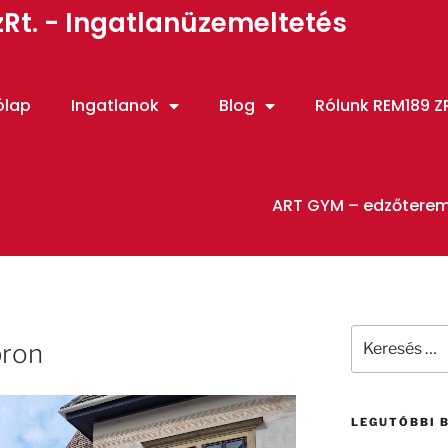
Rt. - Ingatlanüzemeltetés
ólap
Ingatlanok
Blog
Rólunk REM189 ZR
ART GYM – edzőtere
pron
LEGUTÓBBI 