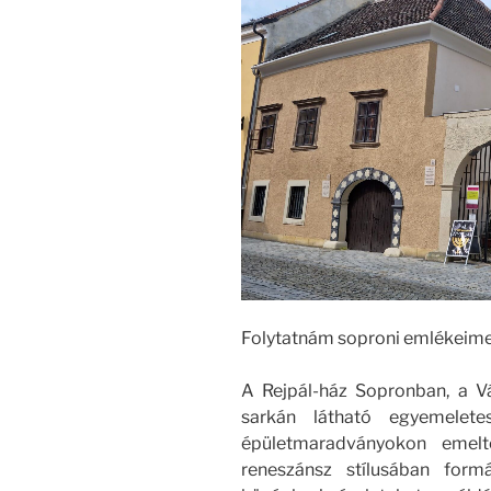
Folytatnám soproni emlékeime
A Rejpál-ház Sopronban, a Vá
sarkán látható egyemelete
épületmaradványokon emel
reneszánsz stílusában form