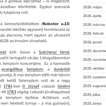
ul a gótikus lépcsőház – is megőrzött.
században bővítették. Egykor iparosok
2026. május
) tulajdona volt.
2026. április
a kereszteződésében (
Kolostor u.13
)
2026. március
 barokk lakóház egyszerű homlokzata az
2026. február
uja alacsony, mert egykor az utcaszint
 1628-as évszám olvasható.
2026. január
2025. decemb
eret
köti össze a
Széchenyi térrel.
ivalót tartogató utcája. Látogatásomkor
2025. novemb
us templom koncertjére. Ez a harmadik
2025. október
evangélikus
templom
, a
dunántúli
zpontja. A mai templom előtt már három
2025. szeptem
bből kettő fatemplom volt és a nagy
2025. auguszt
ül
1781
-ben
II. József
császár
türelmi
2
-től
1783
végéig császári jóváhagyással
2025. július
i templom építése. Kritérium volt,
em lehetett tornya – a mai gyönyörű,
2025. június