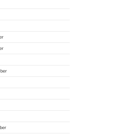
er
er
ber
ber