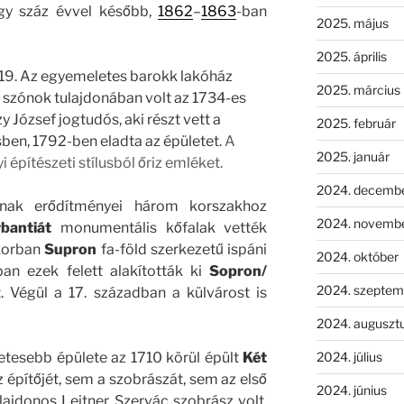
gy száz évvel később,
1862
–
1863
-ban
2025. május
2025. április
19. Az egyemeletes barokk lakóház
2025. március
 szónok tulajdonában volt az 1734-es
y József jogtudós, aki részt vett a
2025. február
ben, 1792-ben eladta az épületet.
A
2025. január
építészeti stílusból őriz emléket.
2024. decemb
nak erődítményei három korszakhoz
2024. novemb
bantiá
t
monumentális kőfalak vették
-korban
Supron
fa-föld szerkezetű ispáni
2024. október
an ezek felett alakították ki
Sopron/
2024. szeptem
. Végül a 17. században a külvárost is
2024. auguszt
2024. július
etesebb épülete az 1710 körül épült
Két
 építőjét, sem a szobrászát, sem az első
2024. június
lajdonos Leitner Szervác szobrász volt,