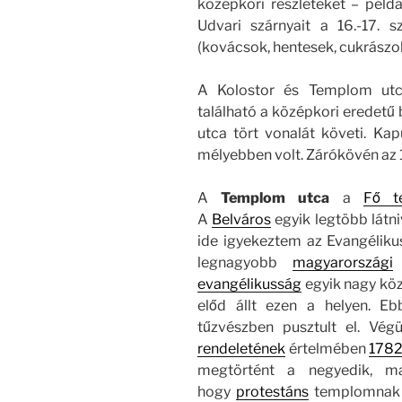
középkori részleteket – példá
Udvari szárnyait a 16.-17. 
(kovácsok, hentesek, cukrászok
A Kolostor és Templom utc
található a középkori eredetű
utca tört vonalát követi. Kap
mélyebben volt. Zárókövén az
A
Templom utca
a
Fő t
A
Belváros
egyik legtöbb látn
ide igyekeztem az Evangélik
legnagyobb
magyarországi
evangélikusság
egyik nagy kö
előd állt ezen a helyen. E
tűzvészben pusztult el. Vég
rendeletének
értelmében
178
megtörtént a negyedik, ma
hogy
protestáns
templomnak n