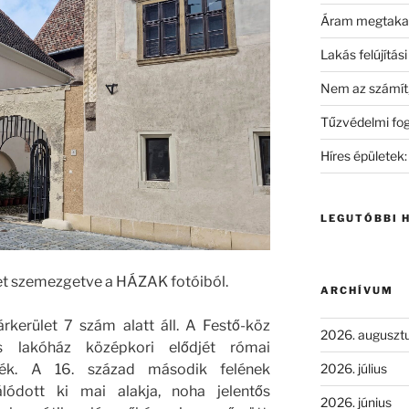
Áram megtakar
Lakás felújítás
Nem az számít, 
Tűzvédelmi fo
Híres épületek:
LEGUTÓBBI 
t szemezgetve a HÁZAK fotóiból.
ARCHÍVUM
rkerület 7 szám alatt áll. A Festő-köz
2026. auguszt
s lakóház középkori elődjét római
2026. július
ték. A 16. század második felének
álódott ki mai alakja, noha jelentős
2026. június