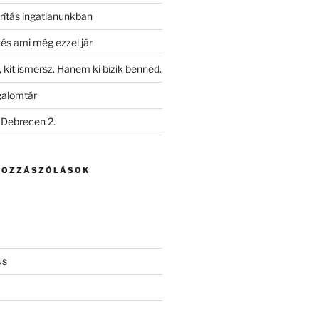
ítás ingatlanunkban
i és ami még ezzel jár
kit ismersz. Hanem ki bízik benned.
galomtár
 Debrecen 2.
HOZZÁSZÓLÁSOK
us