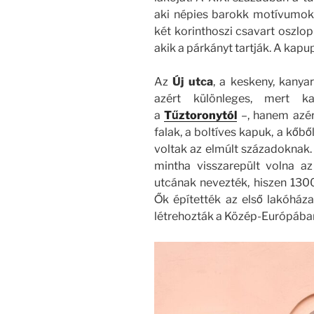
aki népies barokk motívumokk
két korinthoszi csavart oszlop
akik a párkányt tartják. A kapup
Az
Új utca
, a keskeny, kany
azért különleges, mert k
a
Tűztoronytól
–, hanem azért
falak, a boltíves kapuk, a kőb
voltak az elmúlt századoknak. 
mintha visszarepült volna a
utcának nevezték, hiszen 1300 
Ők építették az első lakóháza
létrehozták a Közép-Európába