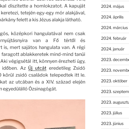
al díszítette a homlokzatot. A kapuját
2024. május
 keretezi, tetején egy-egy mór alakjával,
2024. április
árkány felett a kis Jézus alakja látható.
2024. március
argós, középkori hangulatával nem csak
2024. február
arnyújtásnyira van a Fő tértől és
 is, mert sajátos hangulata van. A régi
2024. január
ől faragott ablakkeretek mind-mind tanúi
2023. decemb
Aki végigsétál itt, könnyen érezheti úgy,
z időben. Az
Új utcát
eredetileg Zsidó
2023. novemb
körül zsidó családok telepedtek itt le.
2023. október
kat az utcában és a XIV. század elején
n egyedülálló Ózsinagógát.
2023. szeptem
2023. auguszt
2023. július
2023. június