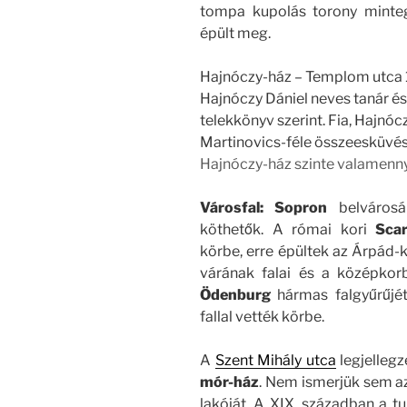
tompa kupolás torony minte
épült meg.
Hajnóczy-ház – Templom utca 
Hajnóczy Dániel neves tanár és
telekkönyv szerint. Fia, Hajnócz
Martinovics-féle összeesküvés
Hajnóczy-ház szinte valamennyi 
Városfal:
Sopron
belvárosá
köthetők. A római kori
Scar
körbe, erre épültek az Árpád
várának falai és a középkorb
Ödenburg
hármas falgyűrűjét
fallal vették körbe.
A
Szent Mihály utca
legjellegz
mór-ház
. Nem ismerjük sem az
lakóját. A XIX. században a tu