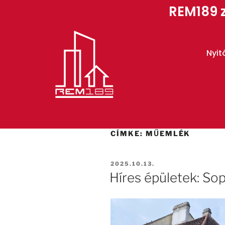
REM189 z
Nyit
CÍMKE:
MŰEMLÉK
2025.10.13.
Híres épületek: So