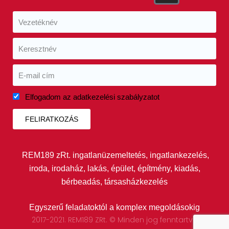
Elfogadom az adatkezelési szabályzatot
FELIRATKOZÁS
REM189 zRt. ingatlanüzemeltetés, ingatlankezelés,
iroda, irodaház, lakás, épület, építmény, kiadás,
bérbeadás, társasházkezelés
Egyszerű feladatoktól a komplex megoldásokig
2017-2021. REM189 ZRt. © Minden jog fenntartva