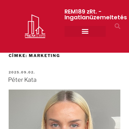
REM189 zRt. -
Ingatlanüzemeltetés
Rólunk REM189 ZRt.
ART GYM – edzőterem
CÍMKE:
MARKETING
2025.09.02.
Péter Kata