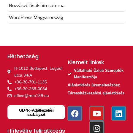
Hozzászólások hírcsatorna
WordPress Magyarország
Elérhetőség
Kiemelt linkek​
H-1012 Budapest, Logodi
Vállalható Üzleti Szereplők
utca 34/A
Manifesztója
+36-30-701-1135
Ajánlatkérés üzemeltetéshez
+36-30-268-0034
Társasházkezelési ajánlatkérés
office@rem189.eu
GDPR - Adatkezelési
szabályzat
Hírlevélre feliratkozás