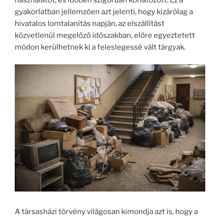
használatot, és időben szigorúan korlátozott. Ez a
gyakorlatban jellemzően azt jelenti, hogy kizárólag a
hivatalos lomtalanítás napján, az elszállítást
közvetlenül megelőző időszakban, előre egyeztetett
módon kerülhetnek ki a feleslegessé vált tárgyak.
A társasházi törvény világosan kimondja azt is, hogy a