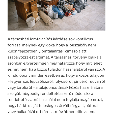
A társasházi lomtalanítás kérdése sok konfliktus
forrása, melynek egyik oka, hogy a jogszabály nem
külön fejezetben, „lomtalanítás” címszó alatt
szabályozza ezt a témát. A társasházi törvény logikája
azonban egyértelműen meghatározza, hogy mit lehet
és mit nem, ha a közös tulajdon használatáról van szó. A
kiindulópont minden esetben az, hogy a közös tulajdon
– legyen szó lépcsőházról, folyosóról, pincéről, udvarról
vagy tárolóról – a tulajdonostársak közös használatára
szolgál, mégpedig rendeltetésszerű módon. Ez a
rendeltetésszerű használat nem foglalja magában azt,
hogy bárki a saját feleslegessé vált tárgyait, bútorait
vagy hulladékát ott tárolja, még átmenetileg sem.