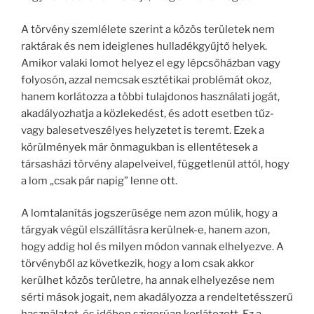
A törvény szemlélete szerint a közös területek nem
raktárak és nem ideiglenes hulladékgyűjtő helyek.
Amikor valaki lomot helyez el egy lépcsőházban vagy
folyosón, azzal nemcsak esztétikai problémát okoz,
hanem korlátozza a többi tulajdonos használati jogát,
akadályozhatja a közlekedést, és adott esetben tűz-
vagy balesetveszélyes helyzetet is teremt. Ezek a
körülmények már önmagukban is ellentétesek a
társasházi törvény alapelveivel, függetlenül attól, hogy
a lom „csak pár napig” lenne ott.
A lomtalanítás jogszerűsége nem azon múlik, hogy a
tárgyak végül elszállításra kerülnek-e, hanem azon,
hogy addig hol és milyen módon vannak elhelyezve. A
törvényből az következik, hogy a lom csak akkor
kerülhet közös területre, ha annak elhelyezése nem
sérti mások jogait, nem akadályozza a rendeltetésszerű