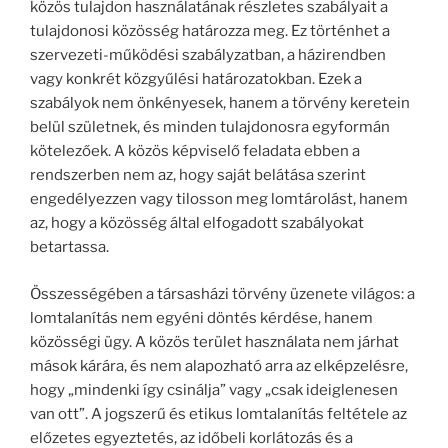
közös tulajdon használatának részletes szabályait a
tulajdonosi közösség határozza meg. Ez történhet a
szervezeti-működési szabályzatban, a házirendben
vagy konkrét közgyűlési határozatokban. Ezek a
szabályok nem önkényesek, hanem a törvény keretein
belül születnek, és minden tulajdonosra egyformán
kötelezőek. A közös képviselő feladata ebben a
rendszerben nem az, hogy saját belátása szerint
engedélyezzen vagy tilosson meg lomtárolást, hanem
az, hogy a közösség által elfogadott szabályokat
betartassa.
Összességében a társasházi törvény üzenete világos: a
lomtalanítás nem egyéni döntés kérdése, hanem
közösségi ügy. A közös terület használata nem járhat
mások kárára, és nem alapozható arra az elképzelésre,
hogy „mindenki így csinálja” vagy „csak ideiglenesen
van ott”. A jogszerű és etikus lomtalanítás feltétele az
előzetes egyeztetés, az időbeli korlátozás és a