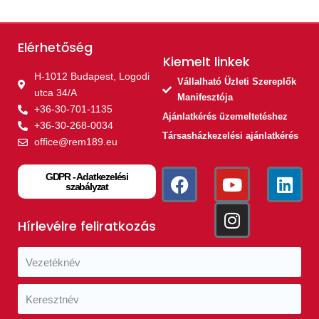
Elérhetőség
Kiemelt linkek​
H-1012 Budapest, Logodi
Vállalható Üzleti Szereplők
utca 34/A
Manifesztója
+36-30-701-1135
Ajánlatkérés üzemeltetéshez
+36-30-268-0034
Társasházkezelési ajánlatkérés
office@rem189.eu
GDPR - Adatkezelési
szabályzat
Hírlevélre feliratkozás