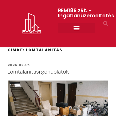
REM189 zRt. -
Ingatlanüzemeltetés
Rólunk REM189 ZRt.
ART GYM – edzőterem
CÍMKE:
LOMTALANÍTÁS
2026.02.17.
Lomtalanítási gondolatok