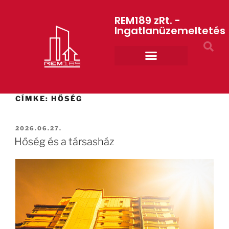
REM189 zRt. -
Ingatlanüzemeltetés
Rólunk REM189 ZRt.
ART GYM – edzőterem
CÍMKE:
HŐSÉG
2026.06.27.
Hőség és a társasház