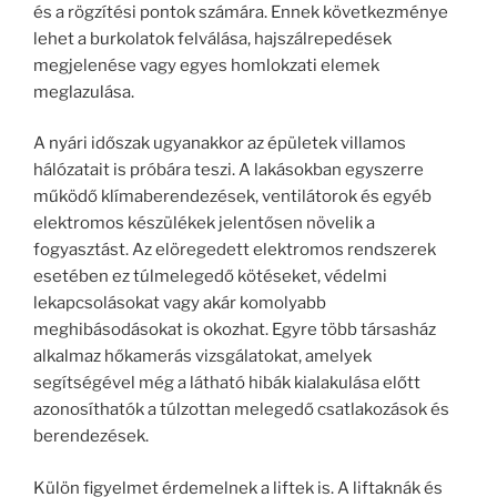
és a rögzítési pontok számára. Ennek következménye
lehet a burkolatok felválása, hajszálrepedések
megjelenése vagy egyes homlokzati elemek
meglazulása.
A nyári időszak ugyanakkor az épületek villamos
hálózatait is próbára teszi. A lakásokban egyszerre
működő klímaberendezések, ventilátorok és egyéb
elektromos készülékek jelentősen növelik a
fogyasztást. Az elöregedett elektromos rendszerek
esetében ez túlmelegedő kötéseket, védelmi
lekapcsolásokat vagy akár komolyabb
meghibásodásokat is okozhat. Egyre több társasház
alkalmaz hőkamerás vizsgálatokat, amelyek
segítségével még a látható hibák kialakulása előtt
azonosíthatók a túlzottan melegedő csatlakozások és
berendezések.
Külön figyelmet érdemelnek a liftek is. A liftaknák és