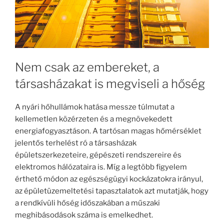
Nem csak az embereket, a
társasházakat is megviseli a hőség
A nyári hőhullámok hatása messze túlmutat a
kellemetlen közérzeten és a megnövekedett
energiafogyasztáson. A tartósan magas hőmérséklet
jelentős terhelést ró a társasházak
épületszerkezeteire, gépészeti rendszereire és
elektromos hálózataira is. Míg a legtöbb figyelem
érthető módon az egészségügyi kockázatokra irányul,
az épületüzemeltetési tapasztalatok azt mutatják, hogy
a rendkívüli hőség időszakában a műszaki
meghibásodások száma is emelkedhet.