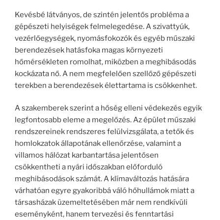
Kevésbé látványos, de szintén jelentős probléma a
gépészeti helyiségek felmelegedése. A szivattyúk,
vezérlőegységek, nyomásfokozók és egyéb műszaki
berendezések hatásfoka magas környezeti
hőmérsékleten romolhat, miközben a meghibásodás
kockázata nő. A nem megfelelően szellőző gépészeti
terekben a berendezések élettartama is csökkenhet.
A szakemberek szerint a hőség elleni védekezés egyik
legfontosabb eleme a megelőzés. Az épület műszaki
rendszereinek rendszeres felülvizsgálata, a tetők és
homlokzatok állapotának ellenőrzése, valamint a
villamos hálózat karbantartása jelentősen
csökkentheti a nyári időszakban előforduló
meghibásodások számát. A klímaváltozás hatására
várhatóan egyre gyakoribbá váló hőhullámok miatt a
társasházak üzemeltetésében már nem rendkívüli
eseményként, hanem tervezési és fenntartási