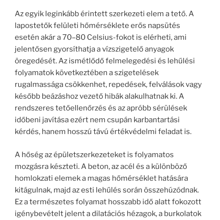
Az egyik leginkább érintett szerkezeti elem a tető. A
lapostetők felületi hőmérséklete erős napsütés
esetén akár a 70–80 Celsius-fokot is elérheti, ami
jelentősen gyorsíthatja a vízszigetelő anyagok
öregedését. Az ismétlődő felmelegedési és lehűlési
folyamatok következtében a szigetelések
rugalmassága csökkenhet, repedések, felválások vagy
később beázáshoz vezető hibák alakulhatnak ki. A
rendszeres tetőellenőrzés és az apróbb sérülések
időbeni javítása ezért nem csupán karbantartási
kérdés, hanem hosszú távú értékvédelmi feladat is.
A hőség az épületszerkezeteket is folyamatos
mozgásra készteti. A beton, az acél és a különböző
homlokzati elemek a magas hőmérséklet hatására
kitágulnak, majd az esti lehűlés során összehúzódnak.
Ez a természetes folyamat hosszabb idő alatt fokozott
igénybevételt jelent a dilatációs hézagok, a burkolatok