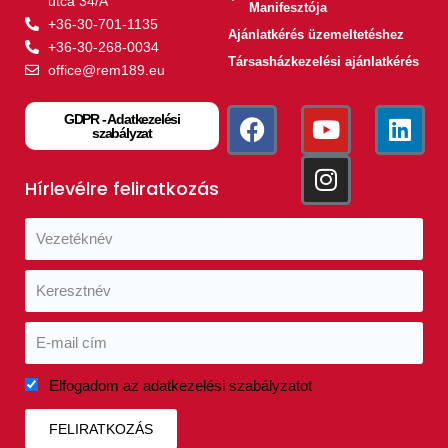
utca 34/A
Manifesztója
+36-30-701-1135
Ajánlatkérés üzemeltetéshez
+36-30-268-0034
Társasházkezelési ajánlatkérés
office@rem189.eu
GDPR - Adatkezelési
szabályzat
Hírlevélre feliratkozás
Elfogadom az adatkezelési szabályzatot
FELIRATKOZÁS