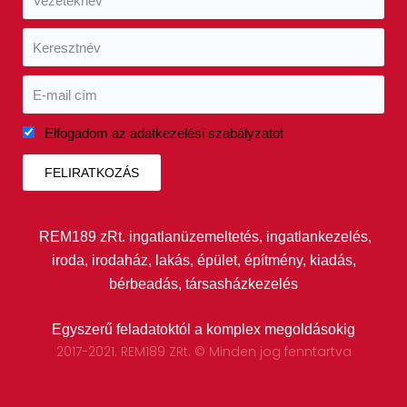
Elfogadom az adatkezelési szabályzatot
FELIRATKOZÁS
REM189 zRt. ingatlanüzemeltetés, ingatlankezelés,
iroda, irodaház, lakás, épület, építmény, kiadás,
bérbeadás, társasházkezelés
Egyszerű feladatoktól a komplex megoldásokig
2017-2021. REM189 ZRt. © Minden jog fenntartva