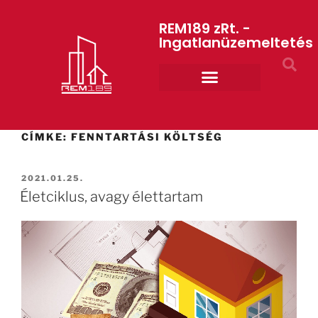
REM189 zRt. -
Ingatlanüzemeltetés
Rólunk REM189 ZRt.
ART GYM – edzőterem
CÍMKE:
FENNTARTÁSI KÖLTSÉG
2021.01.25.
Életciklus, avagy élettartam