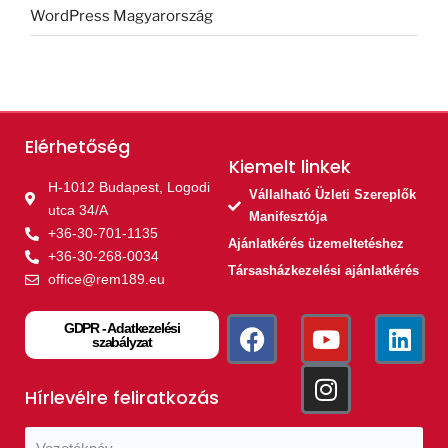
WordPress Magyarország
Elérhetőség
Kiemelt linkek​
H-1012 Budapest, Logodi
Vállalható Üzleti Szereplők
utca 34/A
Manifesztója
+36-30-701-1135
Ajánlatkérés üzemeltetéshez
+36-30-268-0034
Társasházkezelési ajánlatkérés
office@rem189.eu
GDPR - Adatkezelési
szabályzat
Hírlevélre feliratkozás