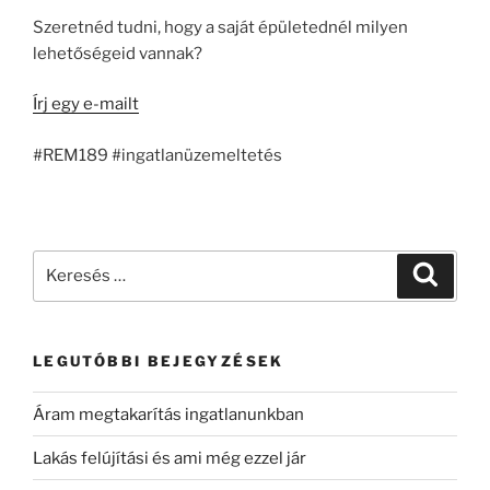
Szeretnéd tudni, hogy a saját épületednél milyen
lehetőségeid vannak?
Írj egy e-mailt
#REM189 #ingatlanüzemeltetés
LEGUTÓBBI BEJEGYZÉSEK
Áram megtakarítás ingatlanunkban
Lakás felújítási és ami még ezzel jár