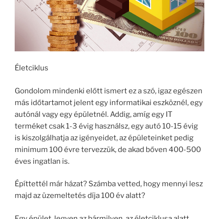
Életciklus
Gondolom mindenki előtt ismert ez a szó, igaz egészen
más időtartamot jelent egy informatikai eszköznél, egy
autónál vagy egy épületnél. Addig, amíg egy IT
terméket csak 1-3 évig használsz, egy autó 10-15 évig
is kiszolgálhatja az igényeidet, az épületeinket pedig
minimum 100 évre tervezzük, de akad bőven 400-500
éves ingatlan is.
Építtettél már házat? Számba vetted, hogy mennyi lesz
majd az üzemeltetés díja 100 év alatt?
Egy épület, legyen az bármilyen, az életciklusa alatt