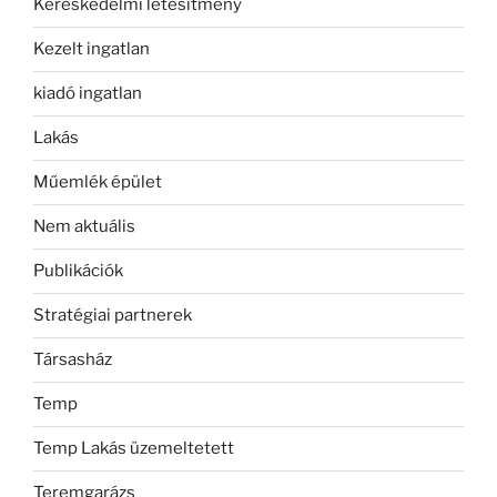
Kereskedelmi létesítmény
Kezelt ingatlan
kiadó ingatlan
Lakás
Műemlék épület
Nem aktuális
Publikációk
Stratégiai partnerek
Társasház
Temp
Temp Lakás üzemeltetett
Teremgarázs