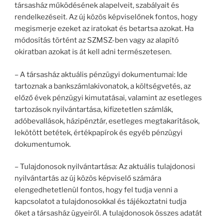
társasház működésének alapelveit, szabályait és
rendelkezéseit. Az új közös képviselőnek fontos, hogy
megismerje ezeket az iratokat és betartsa azokat. Ha
módosítás történt az SZMSZ-ben vagy az alapító
okiratban azokat is át kell adni természetesen.
– A társasház aktuális pénzügyi dokumentumai: Ide
tartoznak a bankszámlakivonatok, a költségvetés, az
előző évek pénzügyi kimutatásai, valamint az esetleges
tartozások nyilvántartása, kifizetetlen számlák,
adóbevallások, házipénztár, esetleges megtakarítások,
lekötött betétek, értékpapírok és egyéb pénzügyi
dokumentumok.
– Tulajdonosok nyilvántartása: Az aktuális tulajdonosi
nyilvántartás az új közös képviselő számára
elengedhetetlenül fontos, hogy fel tudja venni a
kapcsolatot a tulajdonosokkal és tájékoztatni tudja
őket a társasház ügyeiről. A tulajdonosok összes adatát