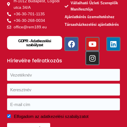
H-1012 Budapest, Logodi
Vállalható Üzleti Szereplők
utca 34/A
Manifesztója
+36-30-701-1135
Ajánlatkérés üzemeltetéshez
+36-30-268-0034
Társasházkezelési ajánlatkérés
office@rem189.eu
GDPR - Adatkezelési
szabályzat
Hírlevélre feliratkozás
Elfogadom az adatkezelési szabályzatot