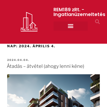
REM189 zRt. -
Ingatlanüzemeltetés
Rólunk REM189 ZRt.
ART GYM – edzőterem
NAP:
2024. ÁPRILIS 4.
2024.04.04.
Átadás – átvétel (ahogy lenni kéne)