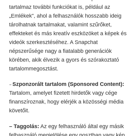
tartalmaz további funkciókat is, például az
„Emlékek”, ahol a felhasználók hosszabb ideig
tárolhatnak tartalmakat, valamint szűrőket,
effekteket és más kreatív eszközöket a képek és
videók szerkesztéséhez. A Snapchat
népszerűség
e nagy
a fiatalabb generációk
körében, akik élvezik a gyors és szórakoztató
tartalommegosztást.
Szponzorált tartalom (Sponsored Content):
–
Tartalom, amelyet fizetett hirdetők vagy cége
finanszíroznak, hogy elérjék a közösségi média
követőit.
– Taggolás:
Az egy felhasználó által egy másik
felhasználó megjelölése egy posztban vagy kép