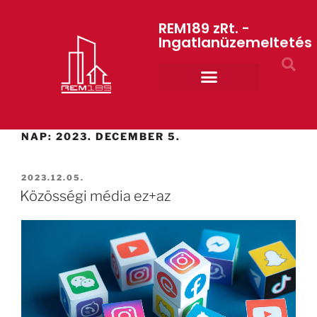
REM189 zRt. -
Ingatlanüzemeltetés
Rólunk REM189 ZRt.
ART GYM – edzőterem
NAP:
2023. DECEMBER 5.
2023.12.05.
Közösségi média ez+az