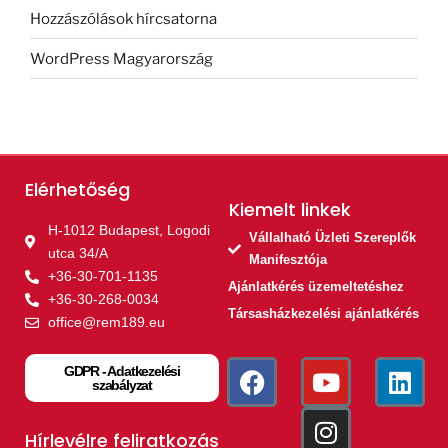
Hozzászólások hírcsatorna
WordPress Magyarország
Elérhetőség
Kiemelt linkek​
H-1012 Budapest, Logodi
Vállalható Üzleti Szereplők
utca 34/A
Manifesztója
+36-30-701-1135
Ajánlatkérés üzemeltetéshez
+36-30-268-0034
Társasházkezelési ajánlatkérés
office@rem189.eu
GDPR - Adatkezelési
szabályzat
Hírlevélre feliratkozás