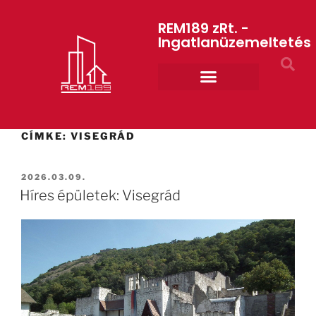
REM189 zRt. -
Ingatlanüzemeltetés
Rólunk REM189 ZRt.
ART GYM – edzőterem
CÍMKE:
VISEGRÁD
2026.03.09.
Híres épületek: Visegrád