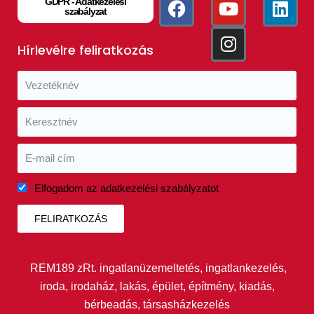
GDPR - Adatkezelési
szabályzat
Hírlevélre feliratkozás
Elfogadom az adatkezelési szabályzatot
FELIRATKOZÁS
REM189 zRt. ingatlanüzemeltetés, ingatlankezelés,
iroda, irodaház, lakás, épület, építmény, kiadás,
bérbeadás, társasházkezelés