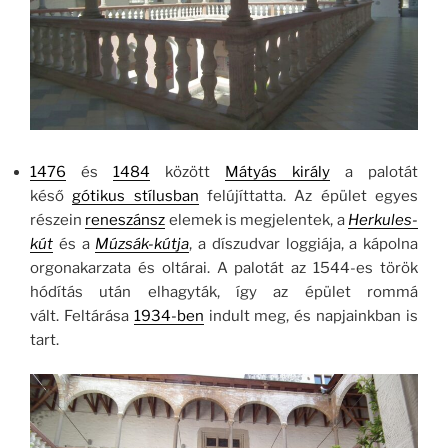
1476
és
1484
között
Mátyás király
a palotát
késő
gótikus stílusban
felújíttatta. Az épület egyes
részein
reneszánsz
elemek is megjelentek, a
Herkules-
kút
és a
Múzsák-kútja
, a díszudvar loggiája, a kápolna
orgonakarzata és oltárai. A palotát az 1544-es török
hódítás után elhagyták, így az épület rommá
vált. Feltárása
1934-ben
indult meg, és napjainkban is
tart.