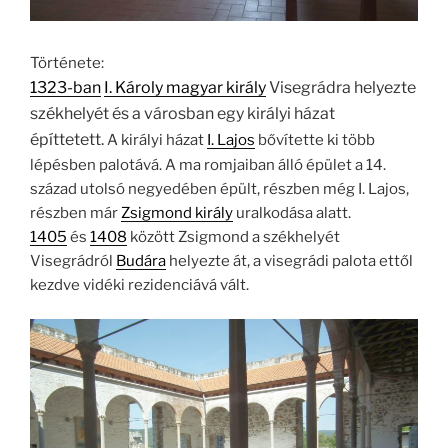
Története:
1323-ban
I. Károly magyar király
Visegrádra helyezte
székhelyét és a városban egy királyi házat
építtetett.
A királyi házat
I. Lajos
bővítette ki több
lépésben palotává. A ma romjaiban álló épület a 14.
század utolsó negyedében épült, részben még I. Lajos,
részben már
Zsigmond király
uralkodása alatt.
1405
és
1408
között Zsigmond a székhelyét
Visegrádról
Budára
helyezte át, a visegrádi palota ettől
kezdve vidéki rezidenciává vált.