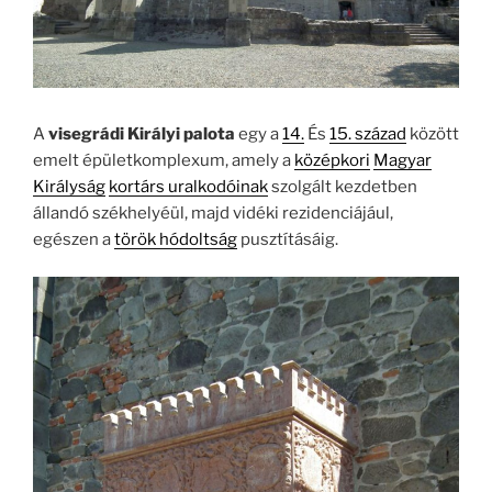
A
visegrádi Királyi palota
egy a
14.
És
15. század
között
emelt épületkomplexum, amely a
középkori
Magyar
Királyság
kortárs uralkodóinak
szolgált kezdetben
állandó székhelyéül, majd vidéki rezidenciájául,
egészen a
török hódoltság
pusztításáig.