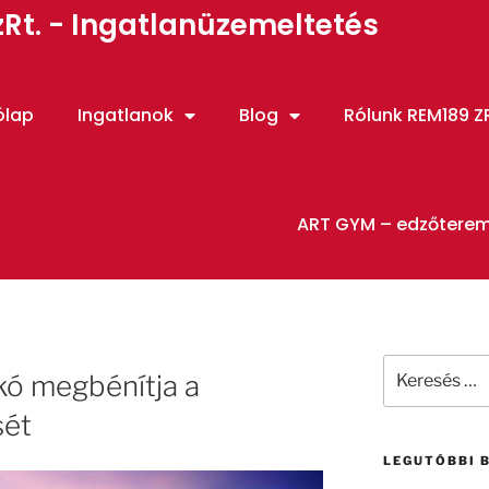
Rt. - Ingatlanüzemeltetés
ólap
Ingatlanok
Blog
Rólunk REM189 ZR
ART GYM – edzőtere
kó megbénítja a
sét
LEGUTÓBBI 