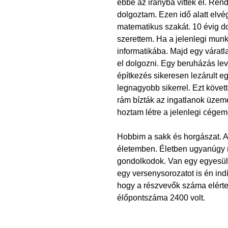
ebbe az irányba vittek el. Re
dolgoztam. Ezen idő alatt el
matematikus szakát. 10 évig d
szerettem. Ha a jelenlegi mun
informatikába. Majd egy váratl
el dolgozni. Egy beruházás lev
építkezés sikeresen lezárult e
legnagyobb sikerrel. Ezt követt
rám bízták az ingatlanok üzeme
hoztam létre a jelenlegi cégem
Hobbim a sakk és horgászat. A 
életemben. Életben ugyanúgy m
gondolkodok. Van egy egyesület
egy versenysorozatot is én ind
hogy a részvevők száma elérte 
élőpontszáma 2400 volt.