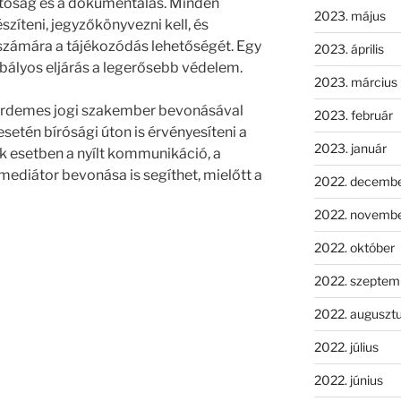
hatóság és a dokumentálás. Minden
2023. május
szíteni, jegyzőkönyvezni kell, és
k számára a tájékozódás lehetőségét. Egy
2023. április
bályos eljárás a legerősebb védelem.
2023. március
, érdemes jogi szakember bevonásával
2023. február
esetén bírósági úton is érvényesíteni a
2023. január
ok esetben a nyílt kommunikáció, a
mediátor bevonása is segíthet, mielőtt a
2022. decemb
2022. novemb
2022. október
2022. szeptem
2022. auguszt
2022. július
2022. június