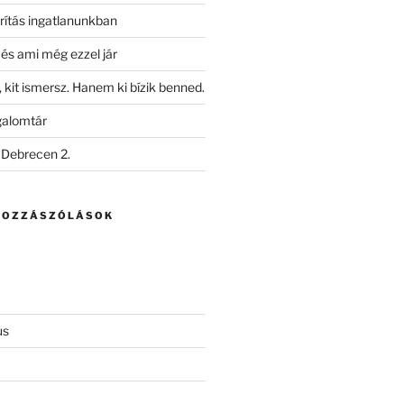
ítás ingatlanunkban
i és ami még ezzel jár
kit ismersz. Hanem ki bízik benned.
galomtár
 Debrecen 2.
HOZZÁSZÓLÁSOK
us