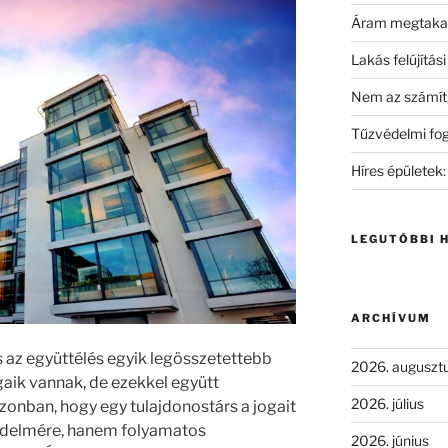
Áram megtakar
Lakás felújítás
Nem az számít, 
Tűzvédelmi fo
Híres épületek:
LEGUTÓBBI 
ARCHÍVUM
s az együttélés egyik legösszetettebb
2026. auguszt
aik vannak, de ezekkel együtt
2026. július
azonban, hogy egy tulajdonostárs a jogait
édelmére, hanem folyamatos
2026. június