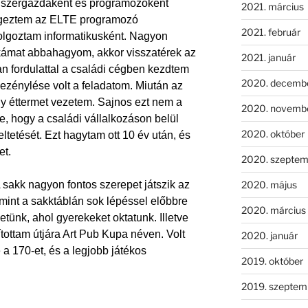
ndszergazdaként és programozóként
2021. március
végeztem az ELTE programozó
2021. február
olgoztam informatikusként. Nagyon
kámat abbahagyom, akkor visszatérek az
2021. január
an fordulattal a családi cégben kezdtem
2020. decemb
ezénylése volt a feladatom. Miután az
gy éttermet vezetem. Sajnos ezt nem a
2020. novemb
e, hogy a családi vállalkozáson belül
2020. október
ltetését. Ezt hagytam ott 10 év után, és
et.
2020. szeptem
2020. május
sakk nagyon fontos szerepet játszik az
int a sakktáblán sok lépéssel előbbre
2020. március
ünk, ahol gyerekeket oktatunk. Illetve
ítottam útjára Art Pub Kupa néven. Volt
2020. január
a 170-et, és a legjobb játékos
2019. október
2019. szeptem