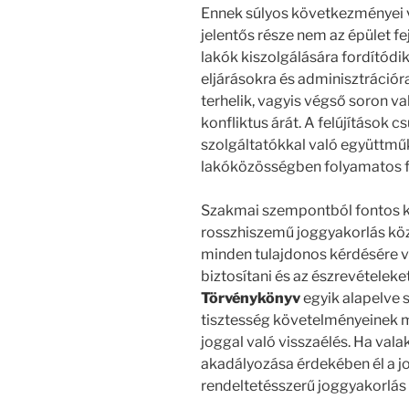
Ennek súlyos következményei v
jelentős része nem az épület fe
lakók kiszolgálására fordítódi
eljárásokra és adminisztrációr
terhelik, vagyis végső soron v
konfliktus árát. A felújítások 
szolgáltatókkal való együttmű
lakóközösségben folyamatos fe
Szakmai szempontból fontos kül
rosszhiszemű joggyakorlás köz
minden tulajdonos kérdésére v
biztosítani és az észrevételeke
Törvénykönyv
egyik alapelve 
tisztesség követelményeinek me
joggal való visszaélés. Ha va
akadályozása érdekében él a jo
rendeltetésszerű joggyakorlás 