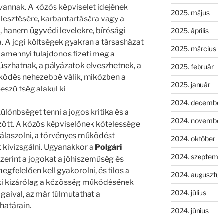
annak. A közös képviselet idejének
2025. május
jlesztésére, karbantartására vagy a
k, hanem ügyvédi levelekre, bírósági
2025. április
a. A jogi költségek gyakran a társasházat
2025. március
alamennyi tulajdonos fizeti meg a
csúszhatnak, a pályázatok elveszhetnek, a
2025. február
ködés nehezebbé válik, miközben a
2025. január
szültség alakul ki.
2024. decemb
önbséget tenni a jogos kritika és a
2024. novemb
ött. A közös képviselőnek kötelessége
álaszolni, a törvényes működést
2024. október
t kivizsgálni. Ugyanakkor a
Polgári
2024. szeptem
szerint a jogokat a jóhiszeműség és
gfelelően kell gyakorolni, és tilos a
2024. auguszt
laki kizárólag a közösség működésének
2024. július
gaival, az már túlmutathat a
határain.
2024. június