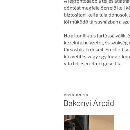
A legfontosabb a teljes átlát
döntést megfelelően elő kell ké
biztosítani kell a tulajdonoso
jól működő társasházban a sza
Ha a konfliktus tartóssá válik
kezelni a helyzetet, és szükség 
társasház érdekeit. Emellett s
közvetítés vagy egy független 
vita teljesen elmérgesedik.
2019.09.10.
Bakonyi Árpád