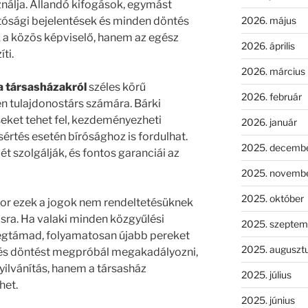
nálja. Állandó kifogások, egymást
2026. május
atósági bejelentések és minden döntés
 közös képviselő, hanem az egész
2026. április
ti.
2026. március
a társasházakról
széles körű
2026. február
n tulajdonostárs számára. Bárki
seket tehet fel, kezdeményezheti
2026. január
sértés esetén bírósághoz is fordulhat.
2025. decemb
t szolgálják, és fontos garanciái az
2025. novemb
2025. október
or ezek a jogok nem rendeltetésüknek
sra. Ha valaki minden közgyűlési
2025. szeptem
gtámad, folyamatosan újabb pereket
2025. auguszt
 és döntést megpróbál megakadályozni,
ilvánítás, hanem a társasház
2025. július
het.
2025. június