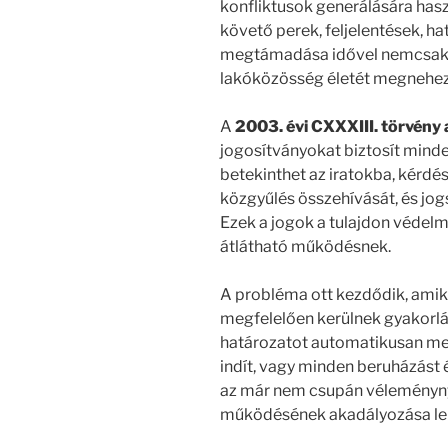
konfliktusok generálására hasz
követő perek, feljelentések, h
megtámadása idővel nemcsak a
lakóközösség életét megnehezí
A
2003. évi CXXXIII. törvény 
jogosítványokat biztosít minde
betekinthet az iratokba, kérdé
közgyűlés összehívását, és jog
Ezek a jogok a tulajdon védelmé
átlátható működésnek.
A probléma ott kezdődik, amik
megfelelően kerülnek gyakorlá
határozatot automatikusan me
indít, vagy minden beruházást
az már nem csupán véleményny
működésének akadályozása le