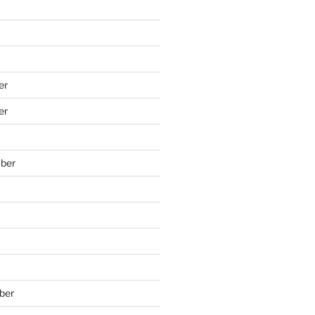
er
er
ber
ber