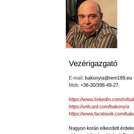
Vezérigazgató
E-mail:
bakonyia@rem189.eu
Mob:
+36-30/398-49-27
https://www.linkedin.com/in/ba
https://urilcard.com/bakonyia
https://www.facebook.com/bak
Nagyon korán elkezdett érdekel