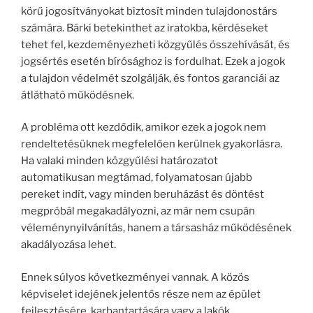
körű jogosítványokat biztosít minden tulajdonostárs
számára. Bárki betekinthet az iratokba, kérdéseket
tehet fel, kezdeményezheti közgyűlés összehívását, és
jogsértés esetén bírósághoz is fordulhat. Ezek a jogok
a tulajdon védelmét szolgálják, és fontos garanciái az
átlátható működésnek.
A probléma ott kezdődik, amikor ezek a jogok nem
rendeltetésüknek megfelelően kerülnek gyakorlásra.
Ha valaki minden közgyűlési határozatot
automatikusan megtámad, folyamatosan újabb
pereket indít, vagy minden beruházást és döntést
megpróbál megakadályozni, az már nem csupán
véleménynyilvánítás, hanem a társasház működésének
akadályozása lehet.
Ennek súlyos következményei vannak. A közös
képviselet idejének jelentős része nem az épület
fejlesztésére, karbantartására vagy a lakók