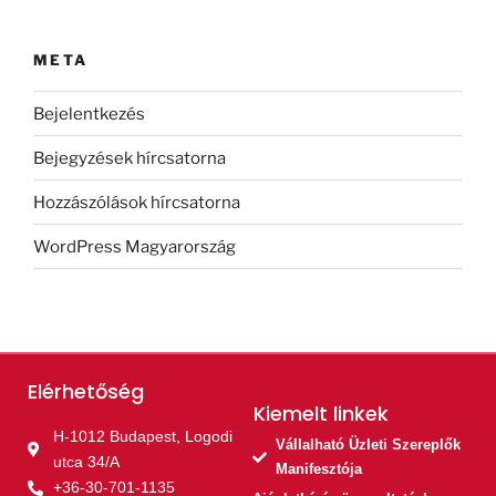
META
Bejelentkezés
Bejegyzések hírcsatorna
Hozzászólások hírcsatorna
WordPress Magyarország
Elérhetőség
Kiemelt linkek​
H-1012 Budapest, Logodi
Vállalható Üzleti Szereplők
utca 34/A
Manifesztója
+36-30-701-1135