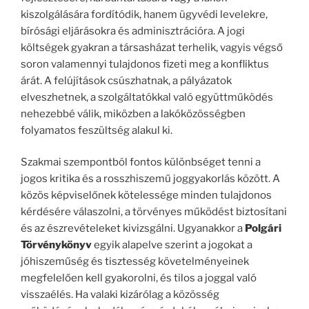
kiszolgálására fordítódik, hanem ügyvédi levelekre,
bírósági eljárásokra és adminisztrációra. A jogi
költségek gyakran a társasházat terhelik, vagyis végső
soron valamennyi tulajdonos fizeti meg a konfliktus
árát. A felújítások csúszhatnak, a pályázatok
elveszhetnek, a szolgáltatókkal való együttműködés
nehezebbé válik, miközben a lakóközösségben
folyamatos feszültség alakul ki.
Szakmai szempontból fontos különbséget tenni a
jogos kritika és a rosszhiszemű joggyakorlás között. A
közös képviselőnek kötelessége minden tulajdonos
kérdésére válaszolni, a törvényes működést biztosítani
és az észrevételeket kivizsgálni. Ugyanakkor a
Polgári
Törvénykönyv
egyik alapelve szerint a jogokat a
jóhiszeműség és tisztesség követelményeinek
megfelelően kell gyakorolni, és tilos a joggal való
visszaélés. Ha valaki kizárólag a közösség