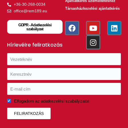
Ajánlatkérés üzemeltetéshez
+36-30-268-0034
Társasházkezelési ajánlatkérés
office@rem189.eu
GDPR - Adatkezelési
szabályzat
Hírlevélre feliratkozás
Elfogadom az adatkezelési szabályzatot
FELIRATKOZÁS