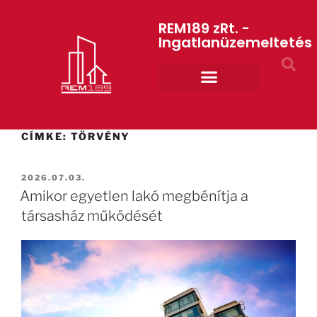
REM189 zRt. -
Ingatlanüzemeltetés
Rólunk REM189 ZRt.
ART GYM – edzőterem
CÍMKE:
TÖRVÉNY
2026.07.03.
Amikor egyetlen lakó megbénítja a
társasház működését