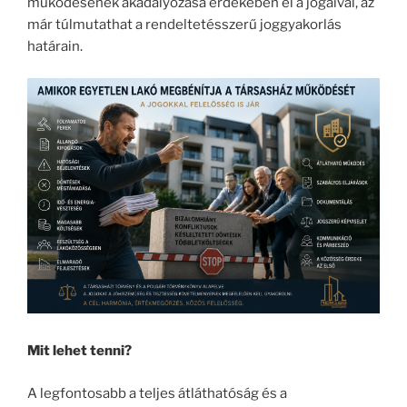
működésének akadályozása érdekében él a jogaival, az
már túlmutathat a rendeltetésszerű joggyakorlás
határain.
Mit lehet tenni?
A legfontosabb a teljes átláthatóság és a