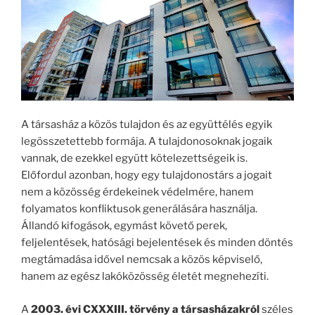
A társasház a közös tulajdon és az együttélés egyik
legösszetettebb formája. A tulajdonosoknak jogaik
vannak, de ezekkel együtt kötelezettségeik is.
Előfordul azonban, hogy egy tulajdonostárs a jogait
nem a közösség érdekeinek védelmére, hanem
folyamatos konfliktusok generálására használja.
Állandó kifogások, egymást követő perek,
feljelentések, hatósági bejelentések és minden döntés
megtámadása idővel nemcsak a közös képviselő,
hanem az egész lakóközösség életét megnehezíti.
A
2003. évi CXXXIII. törvény a társasházakról
széles