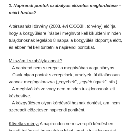
1. Napirendi pontok szabályos előzetes meghirdetése –
miért fontos?
A társasházi törvény (2003. évi CXXXIII. törvény) előírja,
hogy a közgyűlésre írásbeli meghívót kell kiküldeni minden
tulajdonosnak legalább 8 nappal a közgyűlés időpontja előtt,
és ebben fel kell tüntetni a napirendi pontokat.
Mi számít szabálytalannak?
– A napirend nem szerepel a meghívóban vagy hiányos.
– Csak olyan pontok szerepelnek, amelyek túl általánosan
vannak megfogalmazva („egyebek”, „egyéb ügyek”, stb.).
– A meghívó késve vagy nem minden tulajdonosnak lett
kézbesítve.
– A közgyűlésen olyan kérdésről hoznak döntést, ami nem
szerepelt előzetesen napirendi pontként.
Következmény:
A napirenden nem szereplő kérdésben
hozott határozat érvénytelen lehet, mert a tulajdonosokat