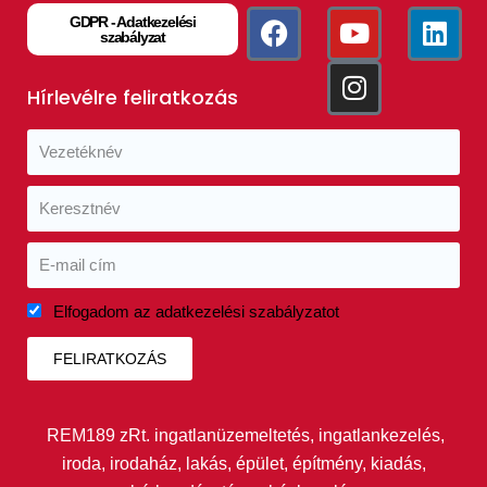
GDPR - Adatkezelési
szabályzat
Hírlevélre feliratkozás
Elfogadom az adatkezelési szabályzatot
FELIRATKOZÁS
REM189 zRt. ingatlanüzemeltetés, ingatlankezelés,
iroda, irodaház, lakás, épület, építmény, kiadás,