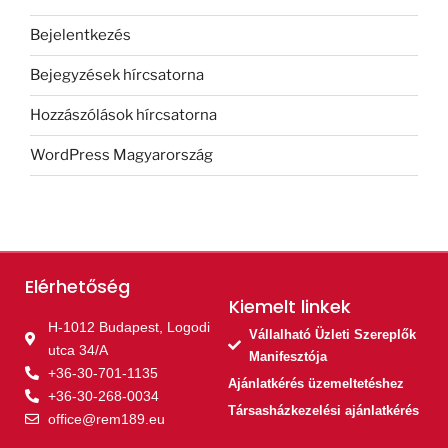
Bejelentkezés
Bejegyzések hírcsatorna
Hozzászólások hírcsatorna
WordPress Magyarország
Elérhetőség
Kiemelt linkek​
H-1012 Budapest, Logodi
Vállalható Üzleti Szereplők
utca 34/A
Manifesztója
+36-30-701-1135
Ajánlatkérés üzemeltetéshez
+36-30-268-0034
Társasházkezelési ajánlatkérés
office@rem189.eu