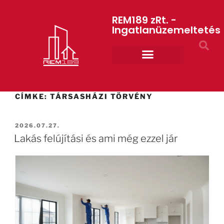
REM189 zRt. -
Ingatlanüzemeltetés
Rólunk REM189 ZRt.
ART GYM – edzőterem
CÍMKE:
TÁRSASHÁZI TÖRVÉNY
2026.07.27.
Lakás felújítási és ami még ezzel jár