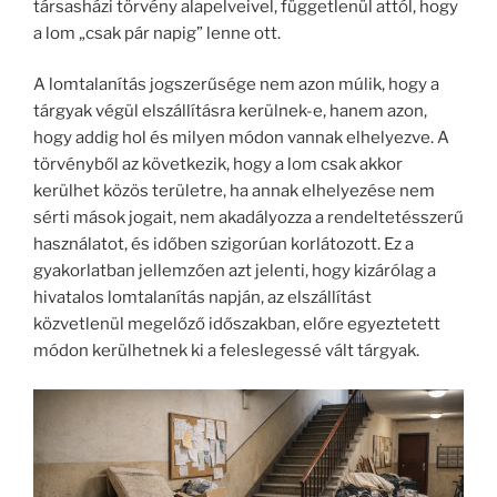
társasházi törvény alapelveivel, függetlenül attól, hogy
a lom „csak pár napig” lenne ott.
A lomtalanítás jogszerűsége nem azon múlik, hogy a
tárgyak végül elszállításra kerülnek-e, hanem azon,
hogy addig hol és milyen módon vannak elhelyezve. A
törvényből az következik, hogy a lom csak akkor
kerülhet közös területre, ha annak elhelyezése nem
sérti mások jogait, nem akadályozza a rendeltetésszerű
használatot, és időben szigorúan korlátozott. Ez a
gyakorlatban jellemzően azt jelenti, hogy kizárólag a
hivatalos lomtalanítás napján, az elszállítást
közvetlenül megelőző időszakban, előre egyeztetett
módon kerülhetnek ki a feleslegessé vált tárgyak.