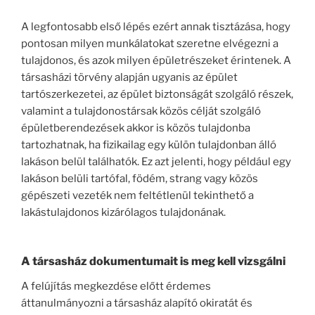
A legfontosabb első lépés ezért annak tisztázása, hogy
pontosan milyen munkálatokat szeretne elvégezni a
tulajdonos, és azok milyen épületrészeket érintenek. A
társasházi törvény alapján ugyanis az épület
tartószerkezetei, az épület biztonságát szolgáló részek,
valamint a tulajdonostársak közös célját szolgáló
épületberendezések akkor is közös tulajdonba
tartozhatnak, ha fizikailag egy külön tulajdonban álló
lakáson belül találhatók. Ez azt jelenti, hogy például egy
lakáson belüli tartófal, födém, strang vagy közös
gépészeti vezeték nem feltétlenül tekinthető a
lakástulajdonos kizárólagos tulajdonának.
A társasház dokumentumait is meg kell vizsgálni
A felújítás megkezdése előtt érdemes
áttanulmányozni a társasház alapító okiratát és