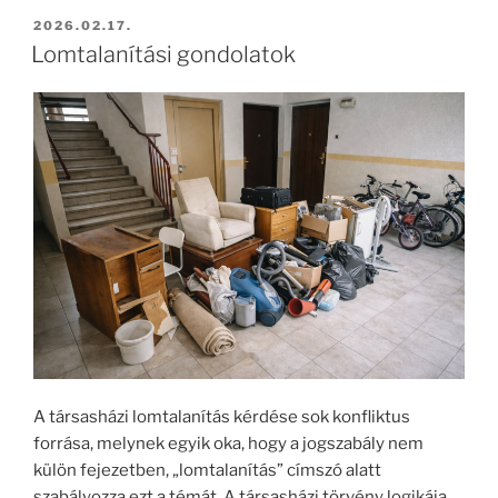
2026.02.17.
Lomtalanítási gondolatok
A társasházi lomtalanítás kérdése sok konfliktus
forrása, melynek egyik oka, hogy a jogszabály nem
külön fejezetben, „lomtalanítás” címszó alatt
szabályozza ezt a témát. A társasházi törvény logikája