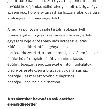
jelenti automatikusan azt, hogy a tulajdonos minden
további hozzájárulás nélkül elvégezheti azt. Ugyanígy
az sem igaz, hogy egy társasházi hozzájárulás kiváltja a
szükséges hatósági engedélyt.
A munka pontos műszaki tartalma alapján kell
megvizsgálni, hogy szükséges-e építési engedély,
egyszerű bejelentés vagy más hatósági eljárás.
Különös körültekintést igényelnek a
tartószerkezeteket, a homlokzatot, a nyílászárókat, az
épület külső megjelenését, valamint a közös
épületgépészeti rendszereket érintő munkálatok.
Bizonyos esetekben a jogszabályok a társasházi
hozzájárulás mellett további tulajdonosi
hozzájárulásokat is előírhatnak.
A szakember bevonása sok esetben
elengedhetetlen