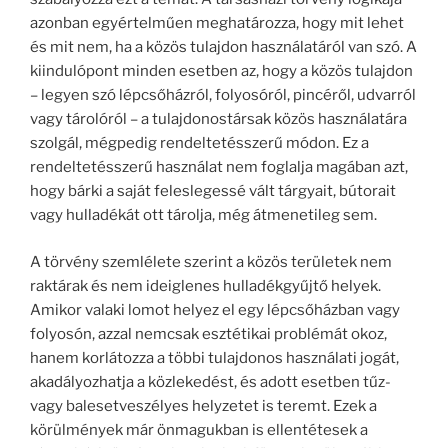
azonban egyértelműen meghatározza, hogy mit lehet
és mit nem, ha a közös tulajdon használatáról van szó. A
kiindulópont minden esetben az, hogy a közös tulajdon
– legyen szó lépcsőházról, folyosóról, pincéről, udvarról
vagy tárolóról – a tulajdonostársak közös használatára
szolgál, mégpedig rendeltetésszerű módon. Ez a
rendeltetésszerű használat nem foglalja magában azt,
hogy bárki a saját feleslegessé vált tárgyait, bútorait
vagy hulladékát ott tárolja, még átmenetileg sem.
A törvény szemlélete szerint a közös területek nem
raktárak és nem ideiglenes hulladékgyűjtő helyek.
Amikor valaki lomot helyez el egy lépcsőházban vagy
folyosón, azzal nemcsak esztétikai problémát okoz,
hanem korlátozza a többi tulajdonos használati jogát,
akadályozhatja a közlekedést, és adott esetben tűz-
vagy balesetveszélyes helyzetet is teremt. Ezek a
körülmények már önmagukban is ellentétesek a