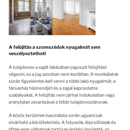
A felújítás a szomszédok nyugalmát sem
veszélyeztetheti
A tulajdonos a saját lakásában jogosult felújítást
végezni, ez a jog azonban nem korlátlan. A munkálatok
során figyelembe kell venni a többi lakó nyugalmát, a
társasház házirendjét és a zajjal kapcsolatos
szabályokat. A felújítás nem járhat indokolatlan vagy
aránytalan zavarásával a többi tulajdonostársnak.
A közös területek használata során ugyancsak
elvárható a körültekintés. A folyosók, lépcsőházak és
liftek nem válhatnak tartósan építési területté, az