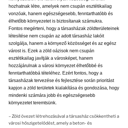
hozhatnak létre, amelyek nem csupán esztétikailag
vonzóak, hanem egészségesebb, fenntarthatóbb és
élhetőbb környezetet is biztosítanak számukra.
Fontos megérteni, hogy a társasházak zöld
területeinek
létesítése nem csupán az adott társasház lakóit
szolgálja, hanem a környező közösséget és az egész
várost is. Ezek a zöld oázisok nem csupán
esztétikailag javítják a városképet, hanem
hozzájárulnak a városi környezet élhetőbbé és
fenntarthatóbbá tételéhez. Ezért fontos, hogy a
társasházak tervezése és fejlesztése során prioritást
kapjon a zöld területek kialakítása és gondozása, hogy
mindenki számára jobb és egészségesebb
környezetet teremtsünk.
– Zöld övezet létrehozásával a társasház csökkentheti a
városi hőszigetelődést, amely a beton- és