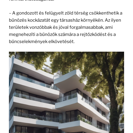
–
A gondozott és felügyelt zöld
térség
csökkenthetik a
bűnözés kockázatát egy társasház környékén. Az ilyen
területek vonzóbbak és
jóval
forgalmasabba
k
, ami
megnehezíti a bűnözők számára a rejtőzködést és a
bűncselekmények elkövetését.