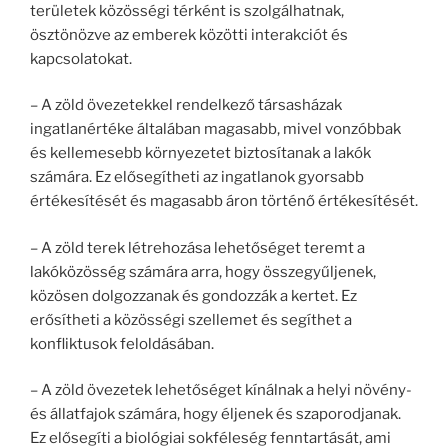
területek közösségi térként is szolgálhatnak,
ösztönözve az emberek közötti interakciót és
kapcsolatokat.
– A zöld övezetekkel rendelkező társasházak
ingatlanértéke általában magasabb, mivel vonzóbbak
és kellemesebb környezetet biztosítanak a lakók
számára. Ez elősegítheti az ingatlanok gyorsabb
értékesítését és magasabb áron történő értékesítését.
– A zöld terek létrehozása lehetőséget teremt a
lakóközösség számára arra, hogy összegyűljenek,
közösen dolgozzanak és gondozzák a kertet. Ez
erősítheti a közösségi szellemet és segíthet a
konfliktusok feloldásában.
– A zöld övezetek lehetőséget kínálnak a helyi növény-
és állatfajok számára, hogy éljenek és szaporodjanak.
Ez elősegíti a biológiai sokféleség fenntartását, ami