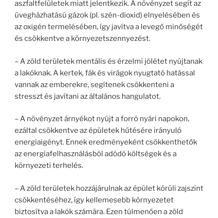
aszfaltfelületek miatt jelentkezik. A növényzet segít az
üvegházhatású gázok (pl. szén-dioxid) elnyelésében és
az oxigén termelésében, így javítva a levegő minőségét
és csökkentve a környezetszennyezést.
– A zöld területek mentális és érzelmi jólétet nyújtanak
a lakóknak. A kertek, fák és virágok nyugtató hatással
vannak az emberekre, segítenek csökkenteni a
stresszt és javítani az általános hangulatot.
– A növényzet árnyékot nyújt a forró nyári napokon,
ezáltal csökkentve az épületek hűtésére irányuló
energiaigényt. Ennek eredményeként csökkenthetők
az energiafelhasználásból adódó költségek és a
környezeti terhelés.
– A zöld területek hozzájárulnak az épület körüli zajszint
csökkentéséhez, így kellemesebb környezetet
biztosítva a lakók számára. Ezen túlmenően a zöld