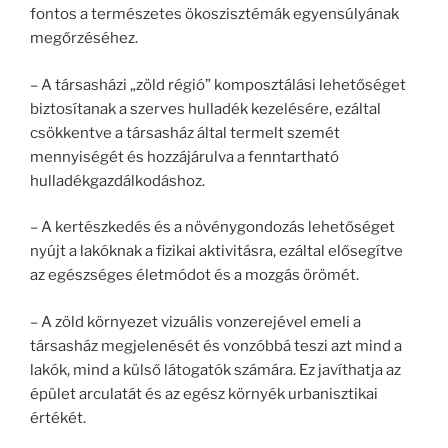
fontos a természetes ökoszisztémák egyensúlyának
megőrzéséhez.
– A társasházi „zöld régió” komposztálási lehetőséget
biztosítanak a szerves hulladék kezelésére, ezáltal
csökkentve a társasház által termelt szemét
mennyiségét és hozzájárulva a fenntartható
hulladékgazdálkodáshoz.
– A kertészkedés és a növénygondozás lehetőséget
nyújt a lakóknak a fizikai aktivitásra, ezáltal elősegítve
az egészséges életmódot és a mozgás örömét.
– A zöld környezet vizuális vonzerejével emeli a
társasház megjelenését és vonzóbbá teszi azt mind a
lakók, mind a külső látogatók számára. Ez javíthatja az
épület arculatát és az egész környék urbanisztikai
értékét.