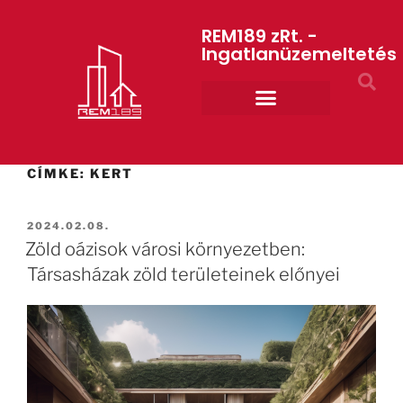
REM189 zRt. -
Ingatlanüzemeltetés
Rólunk REM189 ZRt.
ART GYM – edzőterem
CÍMKE:
KERT
2024.02.08.
Zöld oázisok városi környezetben:
Társasházak zöld területeinek előnyei