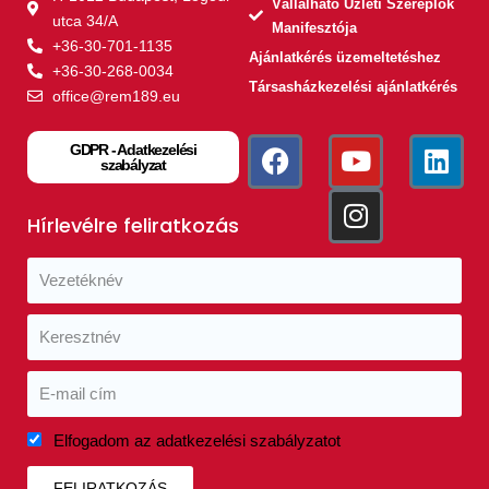
Vállalható Üzleti Szereplők
utca 34/A
Manifesztója
+36-30-701-1135
Ajánlatkérés üzemeltetéshez
+36-30-268-0034
Társasházkezelési ajánlatkérés
office@rem189.eu
GDPR - Adatkezelési
szabályzat
Hírlevélre feliratkozás
Elfogadom az adatkezelési szabályzatot
FELIRATKOZÁS