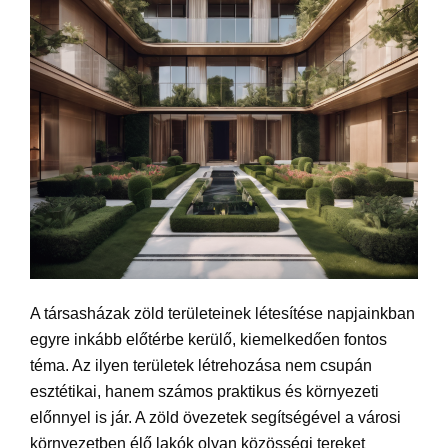
A társasházak zöld területeinek létesítése napjainkban
egyre inkább előtérbe kerülő, kiemelkedően fontos
téma. Az ilyen területek létrehozása nem csupán
esztétikai, hanem számos praktikus és környezeti
előnnyel is jár. A zöld
övezetek
segítségével a városi
környezetben élő lakók olyan közösségi tereket