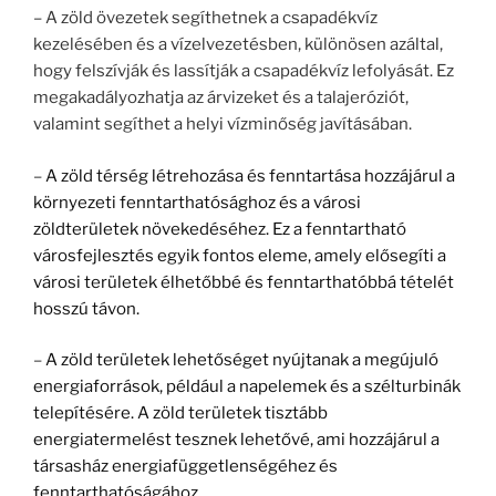
– A zöld övezetek segíthetnek a csapadékvíz
kezelésében és a vízelvezetésben, különösen azáltal,
hogy felszívják és lassítják a csapadékvíz lefolyását. Ez
megakadályozhatja az árvizeket és a talajeróziót,
valamint segíthet a helyi vízminőség javításában.
–
A zöld
térség
létrehozása és fenntartása hozzájárul a
környezeti fenntarthatósághoz és a városi
zöldterületek növekedéséhez. Ez a fenntartható
városfejlesztés egyik fontos eleme, amely elősegíti a
városi területek élhetőbbé és fenntarthatóbbá tételét
hosszú távon.
–
A zöld
területek
lehetőséget nyújtanak a megújuló
energiaforrások, például a napelemek és a szélturbinák
telepítésére. A zöld területek tisztább
energiatermelést tesznek lehetővé, ami hozzájárul a
társasház energiafüggetlenségéhez és
fenntarthatóságához.