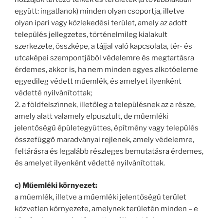
együtt: ingatlanok) minden olyan csoportja, illetve
olyan ipari vagy közlekedési terület, amely az adott
település jellegzetes, történelmileg kialakult
szerkezete, összképe, a tájjal való kapcsolata, tér- és
utcaképei szempontjából védelemre és megtartásra
érdemes, akkor is, ha nem minden egyes alkotóeleme
egyedileg védett műemlék, és amelyet ilyenként
védetté nyilvánítottak;
2. a földfelszínnek, illetőleg a településnek az a része,
amely alatt valamely elpusztult, de műemléki
jelentőségű épületegyüttes, építmény vagy település
összefüggő maradványai rejlenek, amely védelemre,
feltárásra és legalább részleges bemutatásra érdemes,
és amelyet ilyenként védetté nyilvánítottak.
c) Műemléki környezet:
a műemlék, illetve a műemléki jelentőségű terület
közvetlen környezete, amelynek területén minden – e