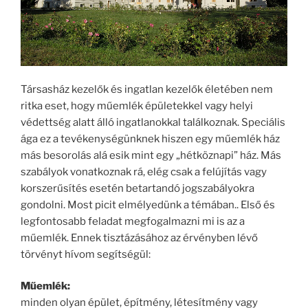
Társasház kezelők és ingatlan kezelők életében nem
ritka eset, hogy műemlék épületekkel vagy helyi
védettség alatt álló ingatlanokkal találkoznak. Speciális
ága ez a tevékenységünknek hiszen egy műemlék ház
más besorolás alá esik mint egy „hétköznapi” ház. Más
szabályok vonatkoznak rá, elég csak a felújítás vagy
korszerűsítés esetén betartandó jogszabályokra
gondolni. Most picit elmélyedünk a témában.. Első és
legfontosabb feladat megfogalmazni mi is az a
műemlék. Ennek tisztázásához az érvényben lévő
törvényt hívom segítségül:
Műemlék:
minden olyan épület, építmény, létesítmény vagy