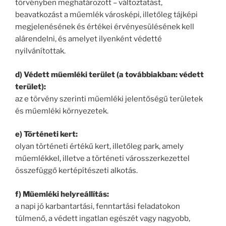
törvényben meghatározott – változtatást,
beavatkozást a műemlék városképi, illetőleg tájképi
megjelenésének és értékei érvényesülésének kell
alárendelni, és amelyet ilyenként védetté
nyilvánítottak.
d) Védett műemléki terület (a továbbiakban: védett
terület):
az e törvény szerinti műemléki jelentőségű területek
és műemléki környezetek.
e) Történeti kert:
olyan történeti értékű kert, illetőleg park, amely
műemlékkel, illetve a történeti városszerkezettel
összefüggő kertépítészeti alkotás.
f) Műemléki helyreállítás:
a napi jó karbantartási, fenntartási feladatokon
túlmenő, a védett ingatlan egészét vagy nagyobb,