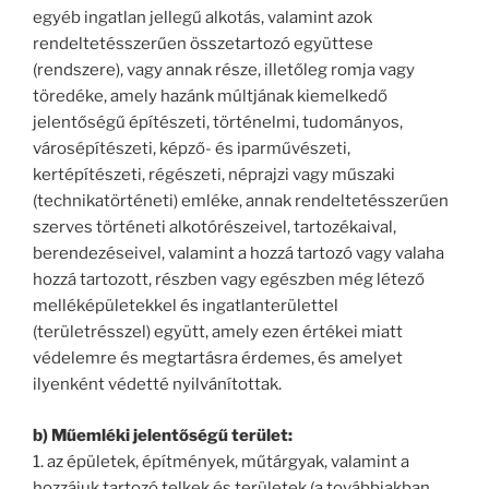
egyéb ingatlan jellegű alkotás, valamint azok
rendeltetésszerűen összetartozó együttese
(rendszere), vagy annak része, illetőleg romja vagy
töredéke, amely hazánk múltjának kiemelkedő
jelentőségű építészeti, történelmi, tudományos,
városépítészeti, képző- és iparművészeti,
kertépítészeti, régészeti, néprajzi vagy műszaki
(technikatörténeti) emléke, annak rendeltetésszerűen
szerves történeti alkotórészeivel, tartozékaival,
berendezéseivel, valamint a hozzá tartozó vagy valaha
hozzá tartozott, részben vagy egészben még létező
melléképületekkel és ingatlanterülettel
(területrésszel) együtt, amely ezen értékei miatt
védelemre és megtartásra érdemes, és amelyet
ilyenként védetté nyilvánítottak.
b) Műemléki jelentőségű terület:
1. az épületek, építmények, műtárgyak, valamint a
hozzájuk tartozó telkek és területek (a továbbiakban