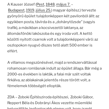
A Kauser József (
Pest
,
1848
.
május 7.
–
Budapest
,
1919
.
július 25.
) magyar építész.) tervezte
gyönyörű épület tulajdonképpen két pavilonból állt: az
egyikben posta, távírda és a „dohánytőzsde” (vagyis
trafik), a másikban a kocsivezetői laktanya, az
állomásfőnöki lakószoba és egy iroda volt. A kettő
közötti nyitott csarnok volt a tulajdonképpeni váró: az
oszlopokon nyugvó díszes tető alatt 500 ember is
elfért.
A villamos megszűnésével, majd a rendszerváltással
rohamosan romlásnak indult az épület állaga. Bár még a
2000-es években is lakták, a falai már szét voltak
firkálva, az ablakainak jelentős része törött volt, a
fémelemek többségét ellopták.
ZDA – Zoboki Építésziroda építészei, Zoboki Gábor,
Reppert Béla és Dobrányi Ákos vezette műemléki
helyreállítás legfontosabb eleme volt, hogy ismét