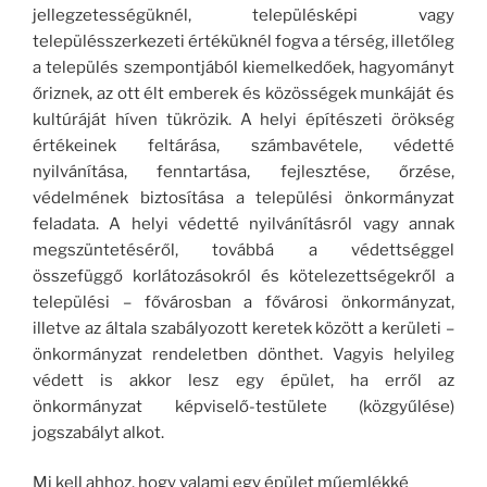
jellegzetességüknél, településképi vagy
településszerkezeti értéküknél fogva a térség, illetőleg
a település szempontjából kiemelkedőek, hagyományt
őriznek, az ott élt emberek és közösségek munkáját és
kultúráját híven tükrözik. A helyi építészeti örökség
értékeinek feltárása, számbavétele, védetté
nyilvánítása, fenntartása, fejlesztése, őrzése,
védelmének biztosítása a települési önkormányzat
feladata.
A helyi védetté nyilvánításról vagy annak
megszüntetéséről, továbbá a védettséggel
összefüggő korlátozásokról és kötelezettségekről a
települési – fővárosban a fővárosi önkormányzat,
illetve az általa szabályozott keretek között a kerületi –
önkormányzat rendeletben dönthet. Vagyis helyileg
védett is akkor lesz egy épület, ha erről az
önkormányzat képviselő-testülete (közgyűlése)
jogszabályt alkot.
Mi kell ahhoz, hogy valami egy épület műemlékké