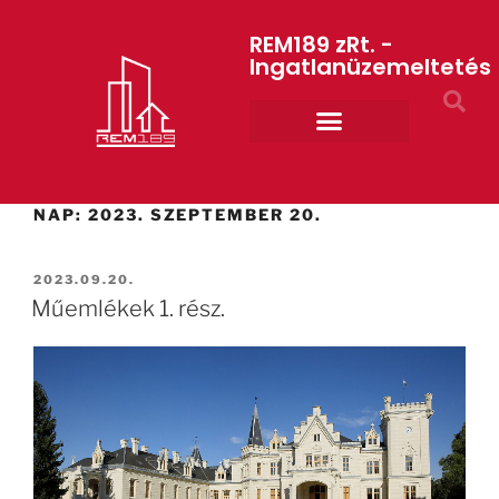
REM189 zRt. -
Ingatlanüzemeltetés
Rólunk REM189 ZRt.
ART GYM – edzőterem
NAP:
2023. SZEPTEMBER 20.
2023.09.20.
Műemlékek 1. rész.