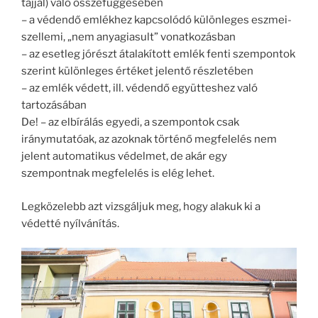
tájjal) való összefüggésében
– a védendő emlékhez kapcsolódó különleges eszmei-
szellemi, „nem anyagiasult” vonatkozásban
– az esetleg jórészt átalakított emlék fenti szempontok
szerint különleges értéket jelentő részletében
– az emlék védett, ill. védendő együtteshez való
tartozásában
De! – az elbírálás egyedi, a szempontok csak
iránymutatóak, az azoknak történő megfelelés nem
jelent automatikus védelmet, de akár egy
szempontnak megfelelés is elég lehet.
Legközelebb azt vizsgáljuk meg, hogy alakuk ki a
védetté nyílvánítás.