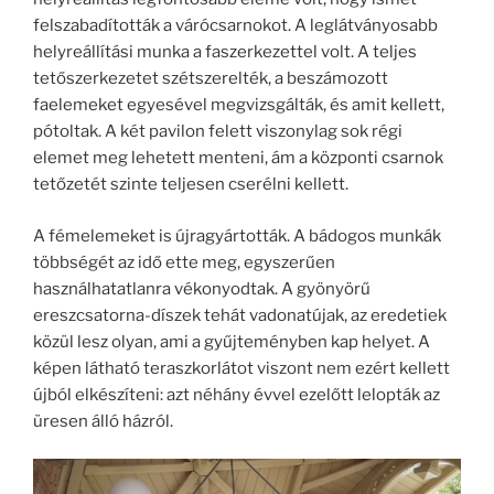
felszabadították a várócsarnokot. A leglátványosabb
helyreállítási munka a faszerkezettel volt. A teljes
tetőszerkezetet szétszerelték, a beszámozott
faelemeket egyesével megvizsgálták, és amit kellett,
pótoltak. A két pavilon felett viszonylag sok régi
elemet meg lehetett menteni, ám a központi csarnok
tetőzetét szinte teljesen cserélni kellett.
A fémelemeket is újragyártották. A bádogos munkák
többségét az idő ette meg, egyszerűen
használhatatlanra vékonyodtak. A gyönyörű
ereszcsatorna-díszek tehát vadonatújak, az eredetiek
közül lesz olyan, ami a gyűjteményben kap helyet. A
képen látható teraszkorlátot viszont nem ezért kellett
újból elkészíteni: azt néhány évvel ezelőtt lelopták az
üresen álló házról.