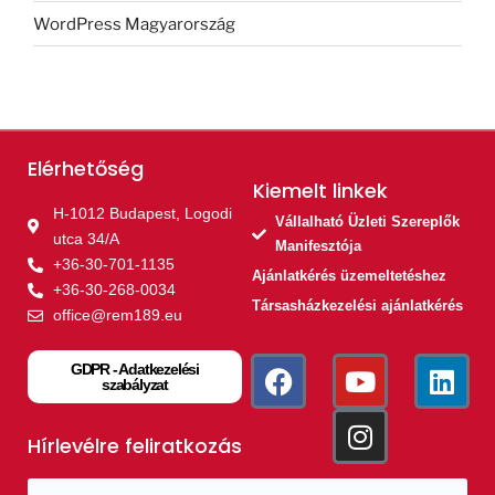
WordPress Magyarország
Elérhetőség
Kiemelt linkek​
H-1012 Budapest, Logodi
Vállalható Üzleti Szereplők
utca 34/A
Manifesztója
+36-30-701-1135
Ajánlatkérés üzemeltetéshez
+36-30-268-0034
Társasházkezelési ajánlatkérés
office@rem189.eu
GDPR - Adatkezelési
szabályzat
Hírlevélre feliratkozás