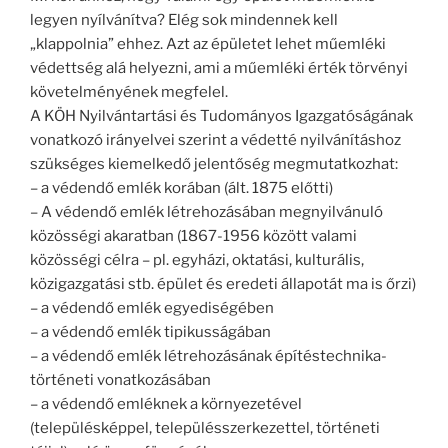
legyen nyílvánítva? Elég sok mindennek kell
„klappolnia” ehhez. Azt az épületet lehet műemléki
védettség alá helyezni, ami a műemléki érték törvényi
követelményének megfelel.
A KÖH Nyilvántartási és Tudományos Igazgatóságának
vonatkozó irányelvei szerint a védetté nyilvánításhoz
szükséges kiemelkedő jelentőség megmutatkozhat:
– a védendő emlék korában (ált. 1875 előtti)
– A védendő emlék létrehozásában megnyilvánuló
közösségi akaratban (1867-1956 között valami
közösségi célra – pl. egyházi, oktatási, kulturális,
közigazgatási stb. épület és eredeti állapotát ma is őrzi)
– a védendő emlék egyediségében
– a védendő emlék tipikusságában
– a védendő emlék létrehozásának építéstechnika-
történeti vonatkozásában
– a védendő emléknek a környezetével
(településképpel, településszerkezettel, történeti