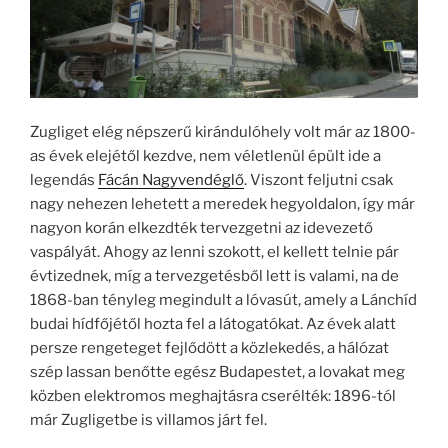
Zugliget elég népszerű kirándulóhely volt már az 1800-
as évek elejétől kezdve, nem véletlenül épült ide a
legendás
Fácán Nagyvendéglő
. Viszont feljutni csak
nagy nehezen lehetett a meredek hegyoldalon, így már
nagyon korán elkezdték tervezgetni az idevezető
vaspályát. Ahogy az lenni szokott, el kellett telnie pár
évtizednek, míg a tervezgetésből lett is valami, na de
1868-ban tényleg megindult a lóvasút, amely a Lánchíd
budai hídfőjétől hozta fel a látogatókat. Az évek alatt
persze rengeteget fejlődött a közlekedés, a hálózat
szép lassan benőtte egész Budapestet, a lovakat meg
közben elektromos meghajtásra cserélték: 1896-tól
már Zugligetbe is villamos járt fel.