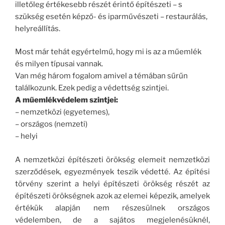
illetőleg értékesebb részét érintő építészeti – s
szükség esetén képző- és iparművészeti – restaurálás,
helyreállítás.
Most már tehát egyértelmű, hogy mi is az a műemlék
és milyen típusai vannak.
Van még három fogalom amivel a témában sűrűn
találkozunk. Ezek pedig a védettség szintjei.
A műemlékvédelem szintjei:
– nemzetközi (egyetemes),
– országos (nemzeti)
– helyi
A nemzetközi építészeti örökség elemeit nemzetközi
szerződések, egyezmények teszik védetté. Az építési
törvény szerint a helyi építészeti örökség részét az
építészeti örökségnek azok az elemei képezik, amelyek
értékük alapján nem részesülnek országos
védelemben, de a sajátos megjelenésüknél,