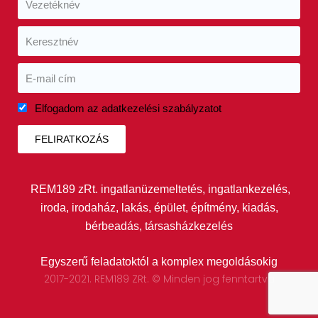
Elfogadom az adatkezelési szabályzatot
FELIRATKOZÁS
REM189 zRt. ingatlanüzemeltetés, ingatlankezelés,
iroda, irodaház, lakás, épület, építmény, kiadás,
bérbeadás, társasházkezelés
Egyszerű feladatoktól a komplex megoldásokig
2017-2021. REM189 ZRt. © Minden jog fenntartva