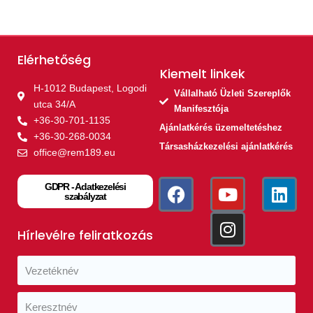
Elérhetőség
Kiemelt linkek​
H-1012 Budapest, Logodi
Vállalható Üzleti Szereplők
utca 34/A
Manifesztója
+36-30-701-1135
Ajánlatkérés üzemeltetéshez
+36-30-268-0034
Társasházkezelési ajánlatkérés
office@rem189.eu
GDPR - Adatkezelési
szabályzat
Hírlevélre feliratkozás