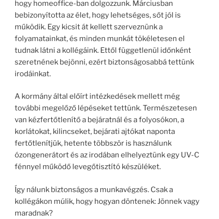
hogy homeoffice-ban dolgozzunk. Márciusban
bebizonyította az élet, hogy lehetséges, sőt jól is
működik. Egy kicsit át kellett szerveznünk a
folyamatainkat, és minden munkát tökéletesen el
tudnak látni a kollégáink. Ettől függetlenül időnként
szeretnének bejönni, ezért biztonságosabbá tettünk
irodáinkat.
A kormány által előírt intézkedések mellett még
további megelőző lépéseket tettünk. Természetesen
van kézfertőtlenítő a bejáratnál és a folyosókon, a
korlátokat, kilincseket, bejárati ajtókat naponta
fertőtlenítjük, hetente többször is használunk
ózongenerátort és az irodában elhelyeztünk egy UV-C
fénnyel működő levegőtisztító készüléket.
Így nálunk biztonságos a munkavégzés. Csak a
kollégákon múlik, hogy hogyan döntenek: Jönnek vagy
maradnak?