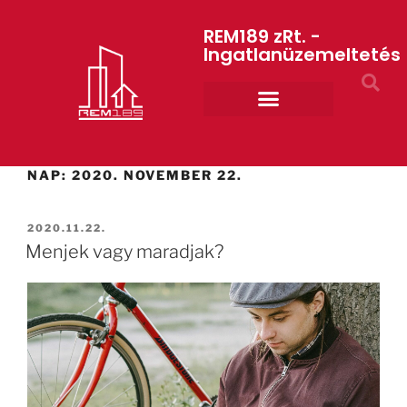
REM189 zRt. -
Ingatlanüzemeltetés
Rólunk REM189 ZRt.
ART GYM – edzőterem
NAP:
2020. NOVEMBER 22.
2020.11.22.
Menjek vagy maradjak?