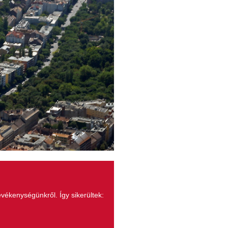
ékenységünkről. Így sikerültek: