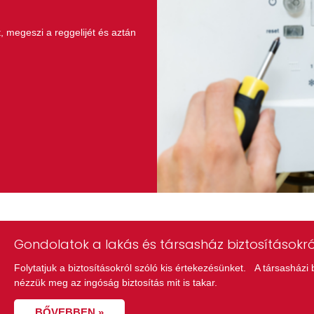
, megeszi a reggelijét és aztán
Gondolatok a lakás és társasház biztosításokról
Folytatjuk a biztosításokról szóló kis értekezésünket. A társasházi b
nézzük meg az ingóság biztosítás mit is takar.
BŐVEBBEN »