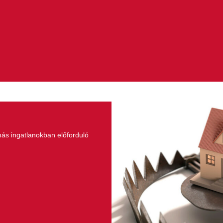
ás ingatlanokban előforduló