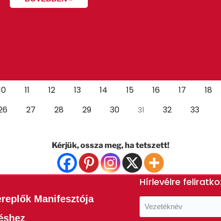
10
11
12
13
14
15
16
17
18
26
27
28
29
30
32
33
31
Kérjük, ossza meg, ha tetszett!
Hírlevélre feliratk
ereplők Manifesztója
téshez