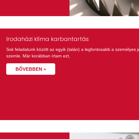
Irodaházi klíma karbantartás
Sok feladatunk között az egyik (talán) a legfontosabb a személyes j
szemle. Már korábban írtam ezt,
BŐVEBBEN »