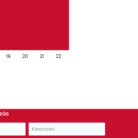
19
20
21
22
ozás