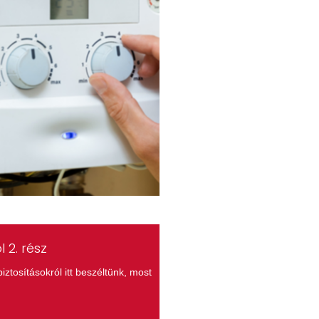
 2. rész
iztosításokról itt beszéltünk, most