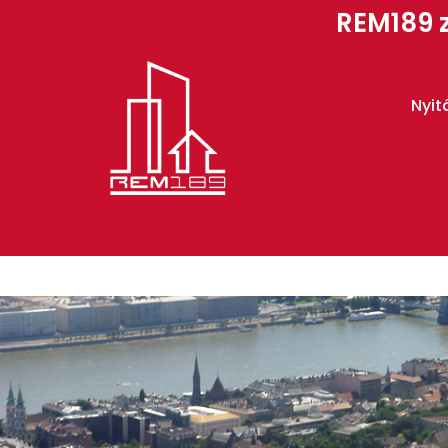
REM189 z
Nyit