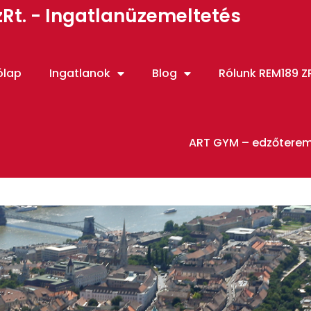
Rt. - Ingatlanüzemeltetés
ólap
Ingatlanok
Blog
Rólunk REM189 ZR
ART GYM – edzőtere