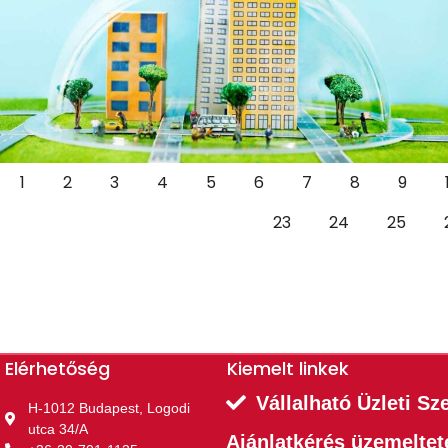
1
2
3
4
5
6
7
8
9
23
24
25
Elérhetőség
Kiemelt linkek​
Vállalható Üzleti Sz
H-1012 Budapest, Logodi
utca 34/A
Ajánlatkérés üzemelte