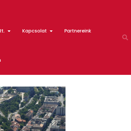
t.
Kapcsolat
Partnereink
m