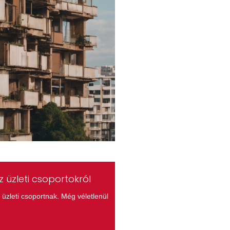
 üzleti csoportokról
üzleti csoportnak. Még véletlenül