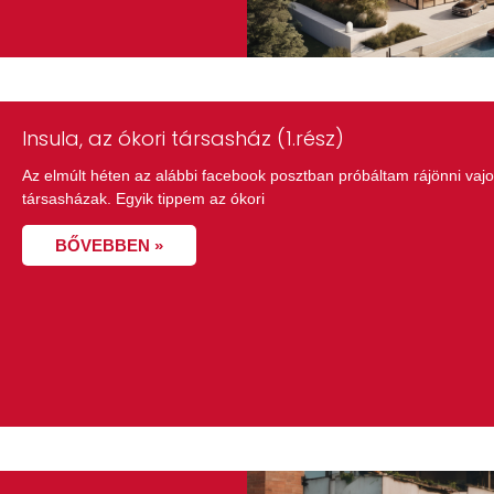
Insula, az ókori társasház (1.rész)
Az elmúlt héten az alábbi facebook posztban próbáltam rájönni vajo
társasházak. Egyik tippem az ókori
BŐVEBBEN »