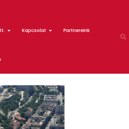
t.
Kapcsolat
Partnereink
m