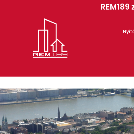
REM189 z
Nyit