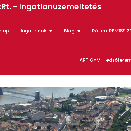
Rt. - Ingatlanüzemeltetés
ólap
Ingatlanok
Blog
Rólunk REM189 ZR
ART GYM – edzőtere