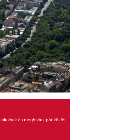
alakulnak és meghívtak pár közös