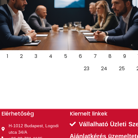
1
2
3
4
5
6
7
8
9
23
24
25
Elérhetőség
Kiemelt linkek​
Vállalható Üzleti Sz
H-1012 Budapest, Logodi
utca 34/A
Ajánlatkérés üzemelte