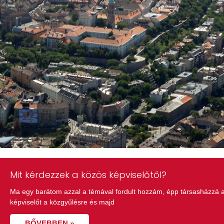
Mit kérdezzek a közös képviselőtől?
Ma egy barátom azzal a témával fordult hozzám, épp társasházzá 
képviselőt a közgyűlésre és majd
BŐVEBBEN »