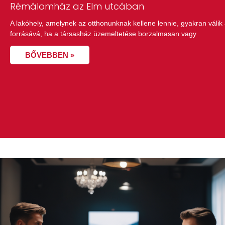
Rémálomház az Elm utcában
A lakóhely, amelynek az otthonunknak kellene lennie, gyakran válik 
forrásává, ha a társasház üzemeltetése borzalmasan vagy
BŐVEBBEN »