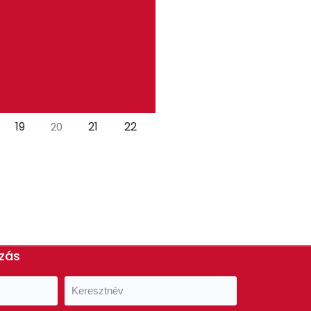
19
21
22
20
ozás