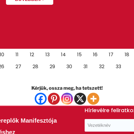
10
11
12
13
14
15
16
17
18
26
27
28
29
30
31
32
33
Kérjük, ossza meg, ha tetszett!
Hírlevélre feliratk
ereplők Manifesztója
téshez