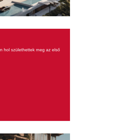
n hol születhettek meg az első