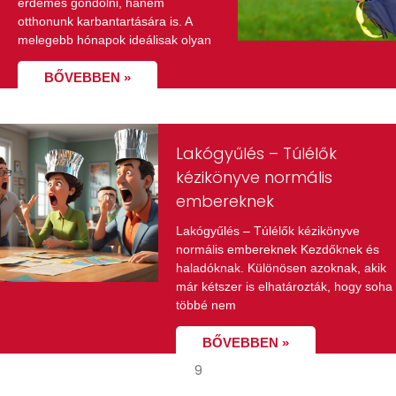
érdemes gondolni, hanem
otthonunk karbantartására is. A
melegebb hónapok ideálisak olyan
BŐVEBBEN »
Lakógyűlés – Túlélők
kézikönyve normális
embereknek
Lakógyűlés – Túlélők kézikönyve
normális embereknek Kezdőknek és
haladóknak. Különösen azoknak, akik
már kétszer is elhatározták, hogy soha
többé nem
BŐVEBBEN »
9