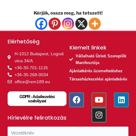
Kérjük, ossza meg, ha tetszett!
Elérhetőség
Kiemelt linkek​
H-1012 Budapest, Logodi
Vállalható Üzleti Szereplők
utca 34/A
Manifesztója
+36-30-701-1135
Ajánlatkérés üzemeltetéshez
+36-30-268-0034
Társasházkezelési ajánlatkérés
office@rem189.eu
GDPR - Adatkezelési
szabályzat
Hírlevélre feliratkozás