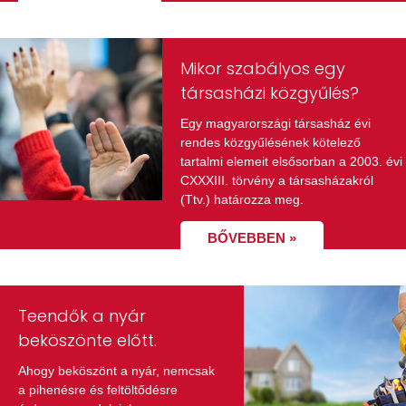
Mikor szabályos egy
társasházi közgyűlés?
Egy magyarországi társasház évi
rendes közgyűlésének kötelező
tartalmi elemeit elsősorban a 2003. évi
CXXXIII. törvény a társasházakról
(Ttv.) határozza meg.
BŐVEBBEN »
Teendők a nyár
beköszönte előtt.
Ahogy beköszönt a nyár, nemcsak
a pihenésre és feltöltődésre