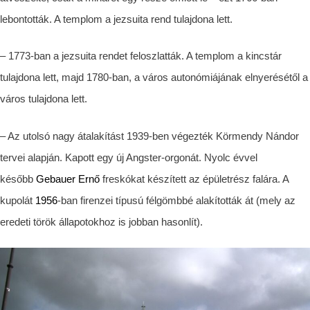
lebontották. A templom a jezsuita rend tulajdona lett.
– 1773-ban a jezsuita rendet feloszlatták. A templom a kincstár
tulajdona lett, majd 1780-ban, a város autonómiájának elnyerésétől a
város tulajdona lett.
– Az utolsó nagy átalakítást 1939-ben végezték Körmendy Nándor
tervei alapján. Kapott egy új Angster-orgonát. Nyolc évvel
később
Gebauer Ernő
freskókat készített az épületrész falára. A
kupolát
1956
-ban firenzei típusú félgömbbé alakították át (mely az
eredeti török állapotokhoz is jobban hasonlít).