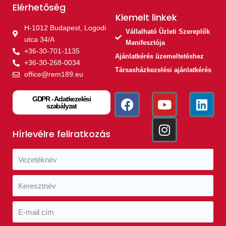
Elérhetőség
Kiemelt linkek​
H-1012 Budapest, Logodi
Vállalható Üzleti Szereplők
utca 34/A
Manifesztója
+36-30-701-1135
Ajánlatkérés üzemeltetéshez
+36-30-268-0034
Társasházkezelési ajánlatkérés
office@rem189.eu
GDPR - Adatkezelési
szabályzat
Hírlevélre feliratkozás