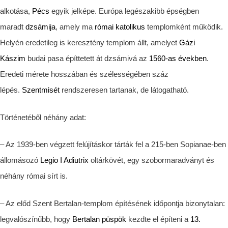
alkotása,
Pécs
egyik jelképe. Európa legészakibb épségben
maradt
dzsámija
, amely ma
római katolikus
templomként működik.
Helyén eredetileg is keresztény templom állt, amelyet
Gázi
Kászim
budai pasa építtetett át dzsámivá az
1560-as években
.
Eredeti mérete hosszában és szélességében száz
lépés.
Szentmisét
rendszeresen tartanak, de látogatható.
Történetéből néhány adat:
– Az 1939-ben végzett felújításkor tárták fel a 215-ben Sopianae-ben
állomásozó
Legio I Adiutrix
oltárkövét, egy szobormaradványt és
néhány római sírt is.
– Az előd Szent Bertalan-templom építésének időpontja bizonytalan:
legvalószínűbb, hogy
Bertalan püspök
kezdte el építeni a
13.