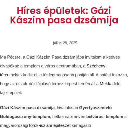
Híres épületek: Gázi
Kászim pasa dzsámija
július 28, 2025
Ma Pécsre, a Gázi Kászim Pasa dzsámijába invitálom a kedves
olvasókat: a templom a város centrumában, a
Széchenyi
téren
helyezkedik el, a tér legmagasabb pontján áll. A hatást fokozza,
hogy az észak-déli tájolású térhez képest ferdén áll a
Mekka
felé
tájolt épület.
Gázi Kászim pasa dzsámija
, hivatalosan
Gyertyaszentelő
Boldogasszony-templom
, hétköznapi nevén
belvárosi templom
a
magyarországi
török-iszlám építészet
kimagasló