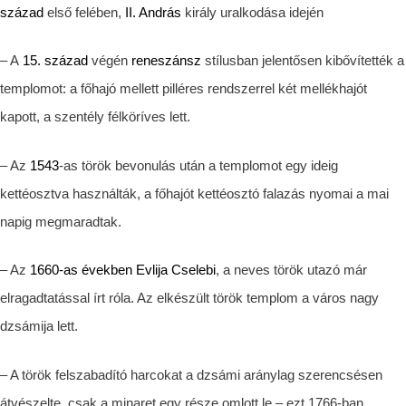
század
első felében,
II. András
király uralkodása idején
–
A
15. század
végén
reneszánsz
stílusban jelentősen kibővítették a
templomot: a főhajó mellett pilléres rendszerrel két mellékhajót
kapott, a szentély félköríves lett.
– Az
1543
-as török bevonulás után a templomot egy ideig
kettéosztva használták, a főhajót kettéosztó falazás nyomai a mai
napig megmaradtak.
– Az
1660-as években
Evlija Cselebi
, a neves török utazó már
elragadtatással írt róla. Az elkészült török templom a város nagy
dzsámija lett.
– A török felszabadító harcokat a dzsámi aránylag szerencsésen
átvészelte, csak a minaret egy része omlott le – ezt 1766-ban