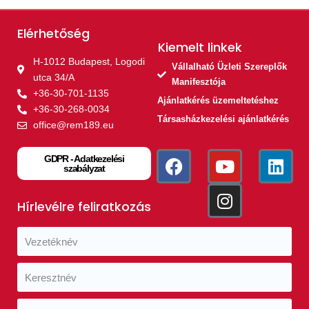
Elérhetőség
Kiemelt linkek​
H-1012 Budapest, Logodi
Vállalható Üzleti Szereplők
utca 34/A
Manifesztója
+36-30-701-1135
Ajánlatkérés üzemeltetéshez
+36-30-268-0034
Társasházkezelési ajánlatkérés
office@rem189.eu
GDPR - Adatkezelési
szabályzat
Hírlevélre feliratkozás