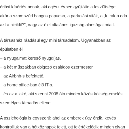
óriási kísértés annak, aki egész évben gyűjtötte a feszültséget —
akár a szomszéd hangos papucsa, a parkolási viták, a „ki rakta oda
azt a biciklit?”, vagy az élet általános igazságtalanságai miatt.
A társasház ráadásul egy mini társadalom. Ugyanabban az
épületben él:
– a nyugalmat kereső nyugdíjas,
– a két műszakban dolgozó családos ezermester
– az Airbnb-s befektető,
– a home office-ban élő IT-s,
– és az a lakó, aki szerint 2008 óta minden közös költség-emelés
személyes támadás ellene.
A pszichológia is egyszerű: ahol az emberek úgy érzik, kevés
kontrolljuk van a hétköznapok felett, ott felértékelődik minden olyan