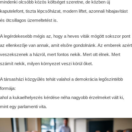
mindenki olcsóbb közös költséget szeretne, de közben új
kaputelefont, tiszta lépcsőházat, modern liftet, azonnali hibajavítást
és ötcsillagos üzemeltetést is.
A legérdekesebb mégis az, hogy a heves viták mögött sokszor pont
az ellenkezője van annak, amit elsőre gondolnánk. Az emberek azért
veszekszenek a házról, mert fontos nekik. Mert ott élnek. Mert
számít nekik, milyen környezet veszi körül őket.
A társasházi közgyűlés tehát valahol a demokrácia legőszintébb
formája:
ahol a kukaelhelyezés kérdése néha nagyobb érzelmeket vált ki,
mint egy parlamenti vita.