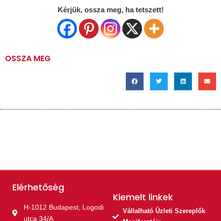
Kérjük, ossza meg, ha tetszett!
OSSZA MEG
Elérhetőség
Kiemelt linkek​
H-1012 Budapest, Logodi
Vállalható Üzleti Szereplők
utca 34/A