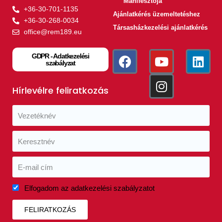
Manifesztója
+36-30-701-1135
Ajánlatkérés üzemeltetéshez
+36-30-268-0034
Társasházkezelési ajánlatkérés
office@rem189.eu
GDPR - Adatkezelési
szabályzat
Hírlevélre feliratkozás
Elfogadom az adatkezelési szabályzatot
FELIRATKOZÁS