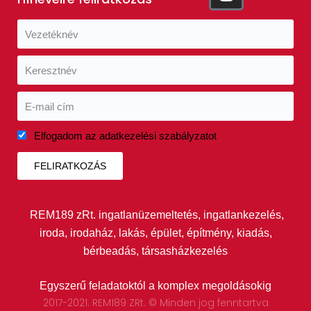
Elfogadom az adatkezelési szabályzatot
FELIRATKOZÁS
REM189 zRt. ingatlanüzemeltetés, ingatlankezelés,
iroda, irodaház, lakás, épület, építmény, kiadás,
bérbeadás, társasházkezelés
Egyszerű feladatoktól a komplex megoldásokig
2017-2021. REM189 ZRt. © Minden jog fenntartva