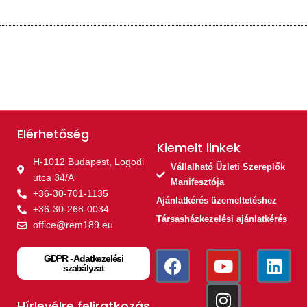
Elérhetőség
Kiemelt linkek​
H-1012 Budapest, Logodi
Vállalható Üzleti Szereplők
utca 34/A
Manifesztója
+36-30-701-1135
Ajánlatkérés üzemeltetéshez
+36-30-268-0034
Társasházkezelési ajánlatkérés
office@rem189.eu
GDPR - Adatkezelési
szabályzat
Hírlevélre feliratkozás