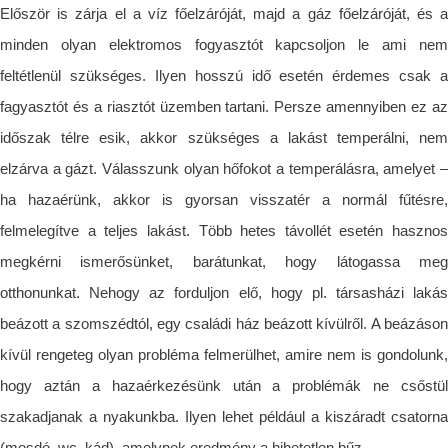
Először is zárja el a víz főelzáróját, majd a gáz főelzáróját, és a
minden olyan elektromos fogyasztót kapcsoljon le ami nem
feltétlenül szükséges. Ilyen hosszú idő esetén érdemes csak a
fagyasztót és a riasztót üzemben tartani. Persze amennyiben ez az
időszak télre esik, akkor szükséges a lakást temperálni, nem
elzárva a gázt. Válasszunk olyan hőfokot a temperálásra, amelyet –
ha hazaérünk, akkor is gyorsan visszatér a normál fűtésre,
felmelegítve a teljes lakást. Több hetes távollét esetén hasznos
megkérni ismerősünket, barátunkat, hogy látogassa meg
otthonunkat. Nehogy az forduljon elő, hogy pl. társasházi lakás
beázott a szomszédtól, egy családi ház beázott kívülről. A beázáson
kívül rengeteg olyan probléma felmerülhet, amire nem is gondolunk,
hogy aztán a hazaérkezésünk után a problémák ne csőstül
szakadjanak a nyakunkba. Ilyen lehet például a kiszáradt csatorna
(mosdó, wc, kád), amelynek eredmény a hihetetlen bűz.