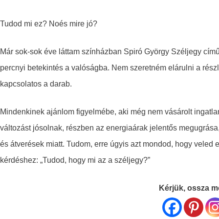
Tudod mi ez? Noés mire jó?
Már sok-sok éve láttam színházban Spiró György Széljegy című 
percnyi betekintés a valóságba. Nem szeretném elárulni a részl
kapcsolatos a darab.
Mindenkinek ajánlom figyelmébe, aki még nem vásárolt ingatlan
változást jósolnak, részben az energiaárak jelentős megugrása
és átverések miatt. Tudom, erre úgyis azt mondod, hogy veled e
kérdéshez: „Tudod, hogy mi az a széljegy?”
Kérjük, ossza me