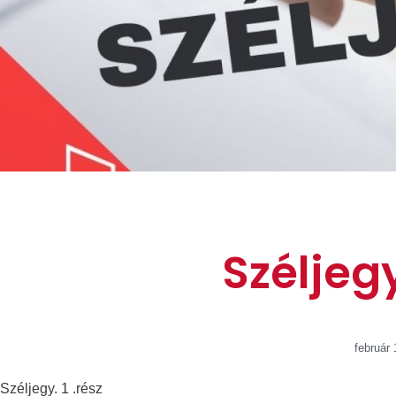
Széljegy
február 
Széljegy. 1 .rész