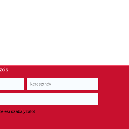
ozás
elési szabályzatot