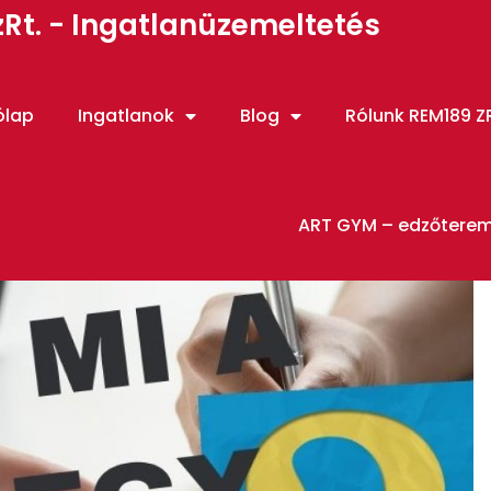
Rt. - Ingatlanüzemeltetés
ólap
Ingatlanok
Blog
Rólunk REM189 ZR
ART GYM – edzőtere