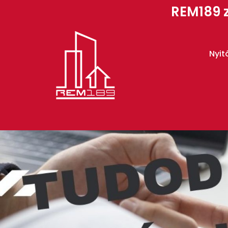
REM189 z
Nyit