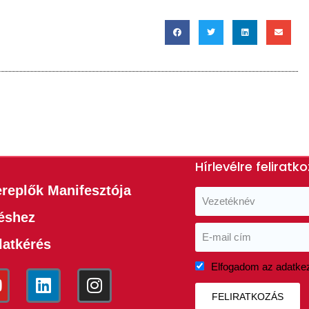
Hírlevélre feliratk
ereplők Manifesztója
téshez
latkérés
Elfogadom az adatkez
FELIRATKOZÁS