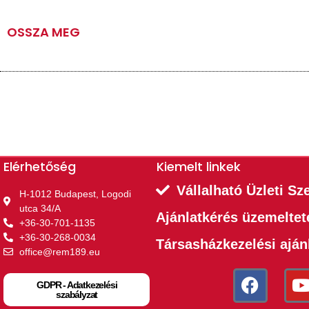
OSSZA MEG
Elérhetőség
Kiemelt linkek​
Vállalható Üzleti Sz
H-1012 Budapest, Logodi
utca 34/A
Ajánlatkérés üzemelte
+36-30-701-1135
+36-30-268-0034
Társasházkezelési aján
office@rem189.eu
GDPR - Adatkezelési
szabályzat