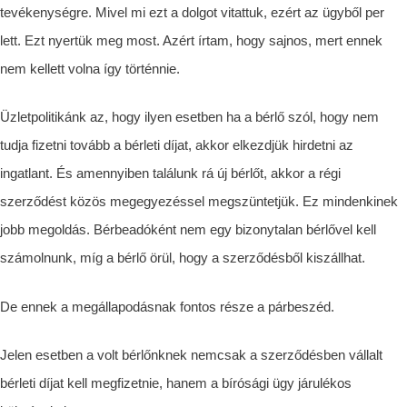
tevékenységre. Mivel mi ezt a dolgot vitattuk, ezért az ügyből per
lett. Ezt nyertük meg most. Azért írtam, hogy sajnos, mert ennek
nem kellett volna így történnie.
Üzletpolitikánk az, hogy ilyen esetben ha a bérlő szól, hogy nem
tudja fizetni tovább a bérleti díjat, akkor elkezdjük hirdetni az
ingatlant. És amennyiben találunk rá új bérlőt, akkor a régi
szerződést közös megegyezéssel megszüntetjük. Ez mindenkinek
jobb megoldás. Bérbeadóként nem egy bizonytalan bérlővel kell
számolnunk, míg a bérlő örül, hogy a szerződésből kiszállhat.
De ennek a megállapodásnak fontos része a párbeszéd.
Jelen esetben a volt bérlőnknek nemcsak a szerződésben vállalt
bérleti díjat kell megfizetnie, hanem a bírósági ügy járulékos