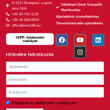
H-1012 Budapest, Logodi
Vállalható Üzleti Szereplők
utca 34/A
Manifesztója
+36-30-701-1135
Ajánlatkérés üzemeltetéshez
+36-30-268-0034
Társasházkezelési ajánlatkérés
office@rem189.eu
GDPR - Adatkezelési
szabályzat
Hírlevélre feliratkozás
Elfogadom az adatkezelési szabályzatot