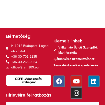
Elérhetőség
Kiemelt linkek​
H-1012 Budapest, Logodi
Vállalható Üzleti Szereplők
utca 34/A
Manifesztója
+36-30-701-1135
Ajánlatkérés üzemeltetéshez
+36-30-268-0034
Társasházkezelési ajánlatkérés
office@rem189.eu
GDPR - Adatkezelési
szabályzat
Hírlevélre feliratkozás