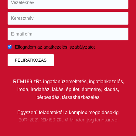
Elfogadom az adatkezelési szabályzatot
FELIRATKOZÁS
REM189 zRt. ingatlanüzemeltetés, ingatlankezelés,
iroda, irodaház, lakás, épület, építmény, kiadás,
bérbeadás, társasházkezelés
Egyszerű feladatoktól a komplex megoldásokig
2017-2021. REM189 ZRt. © Minden jog fenntartva