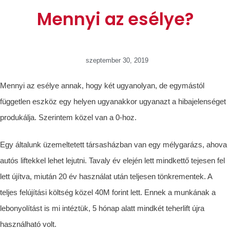
Mennyi az esélye?
szeptember 30, 2019
Mennyi az esélye annak, hogy két ugyanolyan, de egymástól
független eszköz egy helyen ugyanakkor ugyanazt a hibajelenséget
produkálja. Szerintem közel van a 0-hoz.
Egy általunk üzemeltetett társasházban van egy mélygarázs, ahova
autós liftekkel lehet lejutni. Tavaly év elején lett mindkettő tejesen fel
lett újítva, miután 20 év használat után teljesen tönkrementek. A
teljes felújítási költség közel 40M forint lett. Ennek a munkának a
lebonyolítást is mi intéztük, 5 hónap alatt mindkét teherlift újra
használható volt.