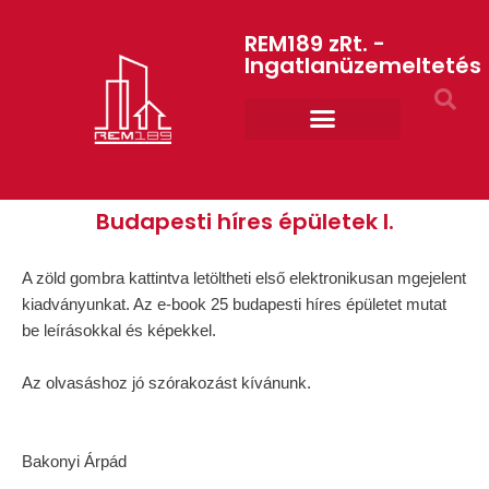
REM189 zRt. -
Ingatlanüzemeltetés
Rólunk REM189 ZRt.
ART GYM – edzőterem
Budapesti híres épületek I.
A zöld gombra kattintva letöltheti első elektronikusan mgejelent
kiadványunkat. Az e-book 25 budapesti híres épületet mutat
be leírásokkal és képekkel.
Az olvasáshoz jó szórakozást kívánunk.
Bakonyi Árpád