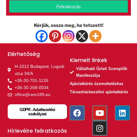
Feliratkozás
Kérjük, ossza meg, ha tetszett!
Elérhetőség
Kiemelt linkek​
H-1012 Budapest, Logodi
Vállalható Üzleti Szereplők
utca 34/A
Manifesztója
+36-30-701-1135
Ajánlatkérés üzemeltetéshez
+36-30-268-0034
Társasházkezelési ajánlatkérés
office@rem189.eu
GDPR - Adatkezelési
szabályzat
Hírlevélre feliratkozás