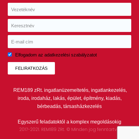
Elfogadom az adatkezelési szabályzatot
FELIRATKOZÁS
REM189 zRt. ingatlanüzemeltetés, ingatlankezelés,
iroda, irodaház, lakás, épület, építmény, kiadás,
bérbeadás, társasházkezelés
Egyszerű feladatoktól a komplex megoldásokig
2017-2021. REM189 ZRt. © Minden jog fenntartva