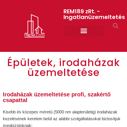
REM189 zRt. -
Ingatlanüzemeltetés
Rólunk REM189 ZRt.
ART GYM – edzőterem
Épületek, irodaházak
üzemeltetése
Irodaházak üzemeltetése profi, szakértő
csapattal
Kisebb és közepes méretű (5000 nm alapterületig) irodaházak
kezelésének keretein belül az alábbi szolgáltatásokat biztosítjuk
megbízóinknak: