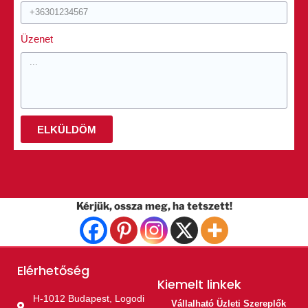
Üzenet
ELKÜLDÖM
Kérjük, ossza meg, ha tetszett!
Elérhetőség
Kiemelt linkek​
H-1012 Budapest, Logodi
Vállalható Üzleti Szereplők