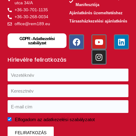
utca 34/A
Manifesztója
+36-30-701-1135
Ajánlatkérés üzemeltetéshez
+36-30-268-0034
Társasházkezelési ajánlatkérés
office@rem189.eu
GDPR - Adatkezelési
szabályzat
Hírlevélre feliratkozás
Elfogadom az adatkezelési szabályzatot
FELIRATKOZÁS