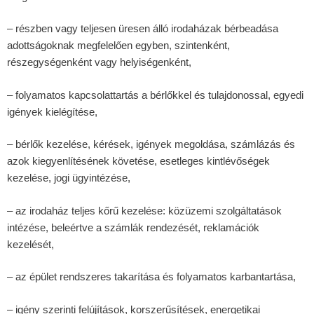
– részben vagy teljesen üresen álló irodaházak bérbeadása
adottságoknak megfelelően egyben, szintenként,
részegységenként vagy helyiségenként,
– folyamatos kapcsolattartás a bérlőkkel és tulajdonossal, egyedi
igények kielégítése,
– bérlők kezelése, kérések, igények megoldása, számlázás és
azok kiegyenlítésének követése, esetleges kintlévőségek
kezelése, jogi ügyintézése,
– az irodaház teljes kőrű kezelése: közüzemi szolgáltatások
intézése, beleértve a számlák rendezését, reklamációk
kezelését,
– az épület rendszeres takarítása és folyamatos karbantartása,
– igény szerinti felújítások, korszerűsítések, energetikai