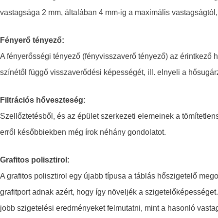
vastagsága 2 mm, általában 4 mm-ig a maximális vastagságtól, 
Fényerő tényező:
A fényerősségi tényező (fényvisszaverő tényező) az érintkező hő
színétől függő visszaverődési képességét, ill. elnyeli a hősugár
Filtrációs hőveszteség:
Szellőztetésből, és az épület szerkezeti elemeinek a tömítetle
erről későbbiekben még írok néhány gondolatot.
Grafitos polisztirol:
A grafitos polisztirol egy újabb típusa a táblás hőszigetelő me
grafitport adnak azért, hogy így növeljék a szigetelőképessége
jobb szigetelési eredményeket felmutatni, mint a hasonló vast