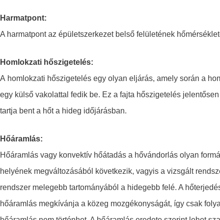
Harmatpont:
A harmatpont az épületszerkezet belső felületének hőmérséklet
Homlokzati hőszigetelés:
A homlokzati hőszigetelés egy olyan eljárás, amely során a ho
egy külső vakolattal fedik be. Ez a fajta hőszigetelés jelentőse
tartja bent a hőt a hideg időjárásban.
Hőáramlás:
Hőáramlás vagy konvektív hőátadás a hővándorlás olyan formá
helyének megváltozásából következik, vagyis a vizsgált rends
rendszer melegebb tartományából a hidegebb felé. A hőterjedés
hőáramlás megkívánja a közeg mozgékonyságát, így csak foly
hőáramlás nem történhet. A hőáramlás eredete szerint lehet s