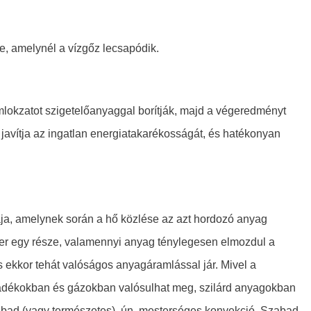
e, amelynél a vízgőz lecsapódik.
mlokzatot szigetelőanyaggal borítják, majd a végeredményt
n javítja az ingatlan energiatakarékosságát, és hatékonyan
ja, amelynek során a hő közlése az azt hordozó anyag
zer egy része, valamennyi anyag ténylegesen elmozdul a
 ekkor tehát valóságos anyagáramlással jár. Mivel a
adékokban és gázokban valósulhat meg, szilárd anyagokban
zabad (vagy természetes), ún. mesterséges konvekció. Szabad