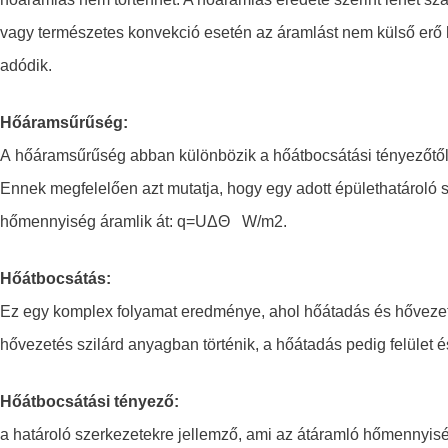
vagy természetes konvekció esetén az áramlást nem külső erő 
adódik.
Hőáramsűrűség:
A hőáramsűrűség abban különbözik a hőátbocsátási tényezőtől
Ennek megfele­lően azt mutatja, hogy egy adott épülethatároló 
hőmennyiség áramlik át: q=UΔΘ W/m2.
Hőátbocsátás:
Ez egy komplex folyamat eredménye, ahol hőátadás és hővezeté
hővezetés szilárd anyagban történik, a hőátadás pedig felület é
Hőátbocsátási tényező:
a határoló szerkezetekre jellemző, ami az átáramló hőmennyiség