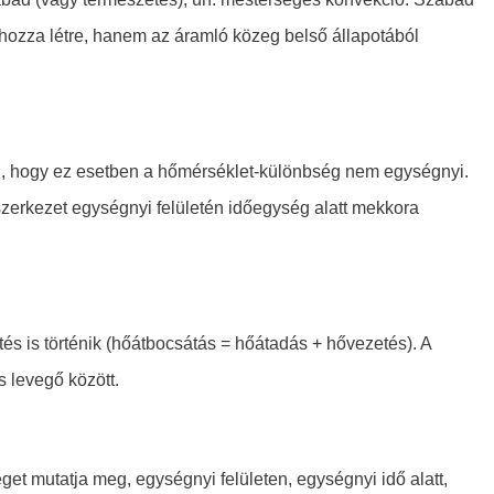
hozza létre, hanem az áramló közeg belső állapotából
, hogy ez esetben a hőmérséklet-különbség nem egységnyi.
szerkezet egységnyi felületén időegység alatt mekkora
s is történik (hőátbocsátás = hőátadás + hővezetés). A
s levegő között.
et mutatja meg, egységnyi felületen, egységnyi idő alatt,