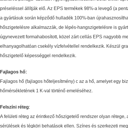
préseléssel állítják elő. Az EPS termékek 98%-a levegő (a pentá
a gyártásuk során képződő hulladék 100%-ban újrahasznosíthat
hőszigetelésre alkalmazzák, de lépés-hangszigetelésre is gyá
úgynevezett formahabosított, közel zárt cellás EPS nagyobb me
elhanyagolhatóan csekély vízfelvétellel rendelkezik. Készül gr
hőszigetelő képességgel rendelkezik.
Fajlagos hő:
Fajlagos hő (fajlagos hőteljesítmény) c az a hő, amelyet egy 
hőmérsékletének 1 K-val történő emeléséhez.
Felszíni réteg
:
A felületi réteg az érintkező hőszigetelő rendszer olyan rétege
sérülések és légköri behatások ellen. Színes és szerkezeti megj