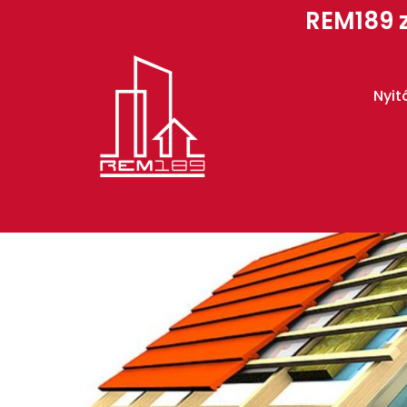
REM189 z
Nyit