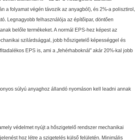
n a folyamat végén távozik az anyagból), és 2%-a polisztirol,
ó. Legnagyobb felhasználója az építőipar, döntően
rtanak belőle termékeket. A normál EPS-hez képest az
chanikai szilárdsággal, jobb hőszigetelő képességgel és
afitadalékos EPS is, ami a „fehérhaboknál” akár 20%-kal jobb
bizonyos súlyú anyaghoz állandó nyomáson kell leadni annak
, amely védelmet nyújt a hőszigetelő rendszer mechanikai
elenést hoz létre a szigetelés külső felületén. Minimális