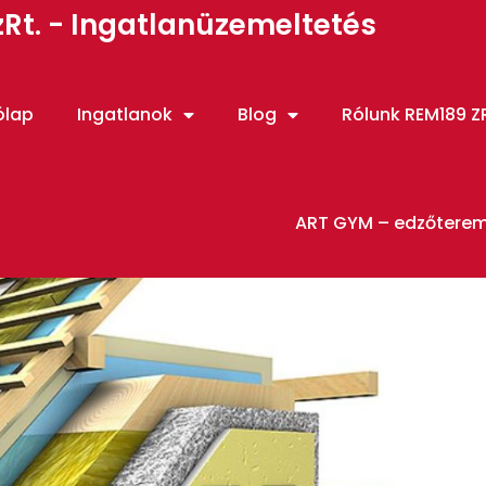
Rt. - Ingatlanüzemeltetés
ólap
Ingatlanok
Blog
Rólunk REM189 ZR
ART GYM – edzőtere