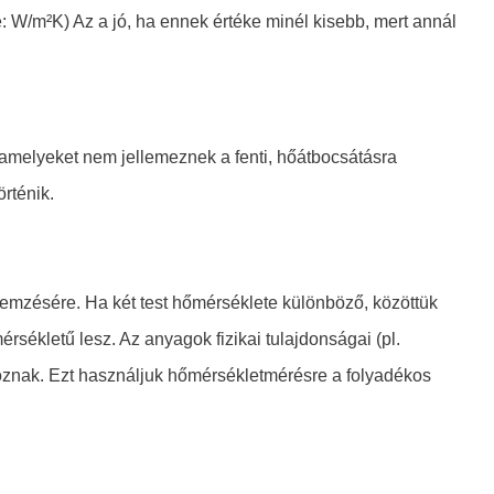
 W/m²K) Az a jó, ha ennek értéke minél kisebb, mert annál
ame­lyeket nem jellemeznek a fenti, hőátbocsátásra
rténik.
lemzésére. Ha két test hőmérséklete különböző, közöttük
rsékletű lesz. Az anyagok fizikai tulajdonságai (pl.
ltoznak. Ezt használjuk hőmérsékletmérésre a folyadékos