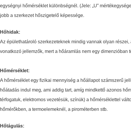
egységnyi hőmérséklet különbségnél. (Jele: „U” mértékegysége:
jobb a szerkezet hőszigetelő képessége.
Hőhidak:
Az épülethatároló szerkezeteknek mindig vannak olyan részei, 
vonatkozó jellemzők, mert a hőáramlás nem egy dimenzióban tö
Hőmérséklet:
A hőmérséklet egy fizikai mennyiség a hőállapot számszerű jel
hőátadás indul meg, ami addig tart, amíg mindkettő azonos hőmé
térfogatuk, elektromos vezetésük, színük) a hőmérséklettel vá
hőmérőkben, a termoelemeknél, a pirométerben stb.
Hőtágulás: