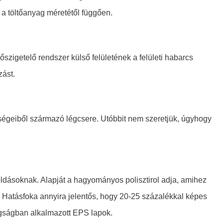
a töltőanyag méretétől függően.
szigetelő rendszer külső felületének a felületi habarcs
zást.
nségeiből származó légcsere. Utóbbit nem szeretjük, úgyhogy
goldásoknak. Alapját a hagyományos polisztirol adja, amihez
t. Hatásfoka annyira jelentős, hogy 20-25 százalékkal képes
agságban alkalmazott EPS lapok.