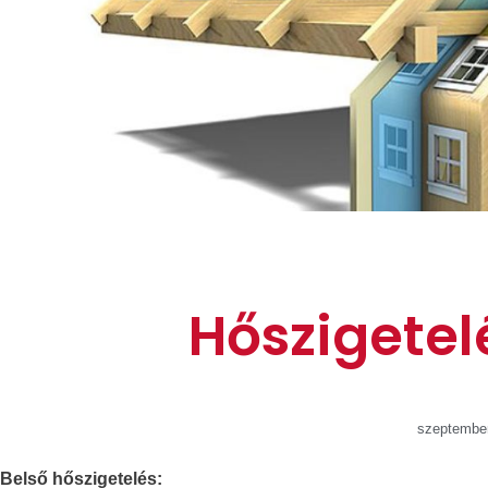
Hőszigetel
szeptember
Belső hőszigetelés: