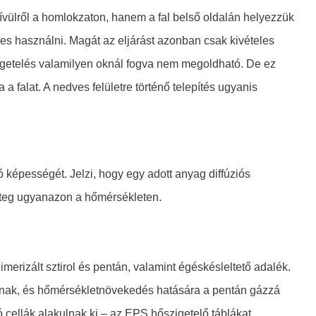
kívülről a homlokzaton, hanem a fal belső oldalán helyezzük
es használni. Magát az eljárást azonban csak kivételes
igetelés valamilyen oknál fogva nem megoldható. De ez
 a falat. A nedves felületre történő telepítés ugyanis
tó képességét. Jelzi, hogy egy adott anyag diffúziós
éteg ugyanazon a hőmérsékleten.
imerizált sztirol és pentán, valamint égéskésleltető adalék.
nak, és hőmérsékletnövekedés hatására a pentán gázzá
ó cellák alakulnak ki – az EPS hőszigetelő táblákat