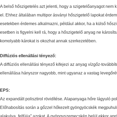
A belső hőszigetelés azt jelenti, hogy a szigetelőanyagot nem 
el. Ehhez általában multipor ásványi hőszigetelő lapokat érdem
esetekben érdemes alkalmazni, például akkor, ha a külső hősz
esetben is figyelni kell rá, hogy a hőszigetelő anyag ne károsítsa
komolyabb károkat is okozhat annak szerkezetében.
Diffúziós ellenállási tényező:
A diffúziós ellenállási tényező kifejezi az anyag vízgőz-továbbí
ellenállása hányszor nagyobb, mint ugyanaz a vastag levegőr
EPS:
Az expandált polisztirol rövidítése. Alapanyaga hőre lágyuló pol
Előhabosítás során a gőzzel hőkezelt gyöngyöcskék megpuhul
alakulva „felfújja” azokat. A gyöngyszemecskén belül ekkor apr