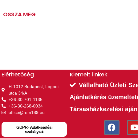
OSSZA MEG
Elérhetőség
Kiemelt linkek​
Vállalható Üzleti Sz
H-1012 Budapest, Logodi
utca 34/A
Ajánlatkérés üzemelte
+36-30-701-1135
+36-30-268-0034
Társasházkezelési aján
office@rem189.eu
GDPR - Adatkezelési
szabályzat