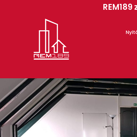
REM189 z
Nyit