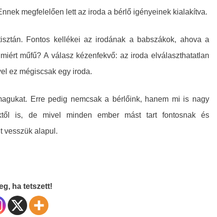
 Ennek megfelelően lett az iroda a bérlő igényeinek kialakítva.
 tisztán. Fontos kellékei az irodának a babszákok, ahova a
miért műfű? A válasz kézenfekvő: az iroda elválaszthatatlan
ivel ez mégiscsak egy iroda.
magukat. Erre pedig nemcsak a bérlőink, hanem mi is nagy
őktől is, de mivel minden ember mást tart fontosnak és
t vesszük alapul.
g, ha tetszett!