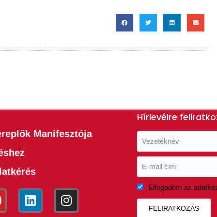
Hírlevélre feliratk
ereplők Manifesztója
téshez
latkérés
Elfogadom az adatkez
FELIRATKOZÁS