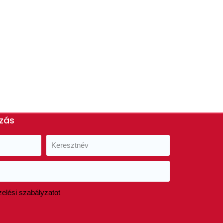
ozás
elési szabályzatot