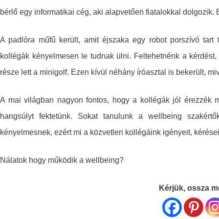
bérlő egy informatikai cég, aki alapvetően fiatalokkal dolgozik.
A padlóra műfű került, amit éjszaka egy robot porszívó tart
kollégák kényelmesen le tudnak ülni. Feltehetnénk a kérdést, 
része lett a minigolf. Ezen kívül néhány íróasztal is bekerült, m
A mai világban nagyon fontos, hogy a kollégák jól érezzék 
hangsúlyt fektetünk. Sokat tanulunk a wellbeing szakért
kényelmesnek, ezért mi a közvetlen kollégáink igényeit, kérései
Nálatok hogy működik a wellbeing?
Kérjük, ossza me