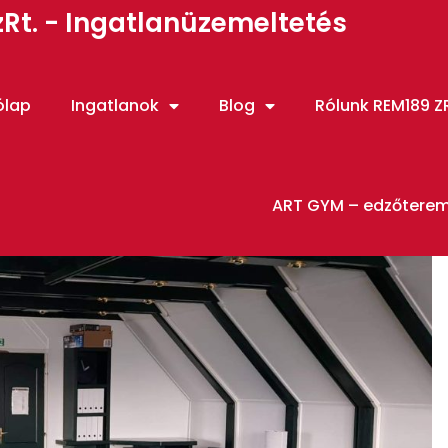
Rt. - Ingatlanüzemeltetés
ólap
Ingatlanok
Blog
Rólunk REM189 ZR
ART GYM – edzőtere