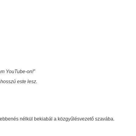
tam YouTube-on!”
:
hosszú este lesz.
rebbenés nélkül bekiabál a közgyűlésvezető szavába.