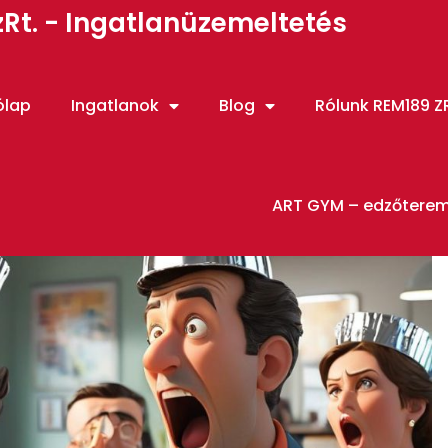
Rt. - Ingatlanüzemeltetés
ólap
Ingatlanok
Blog
Rólunk REM189 ZR
ART GYM – edzőtere