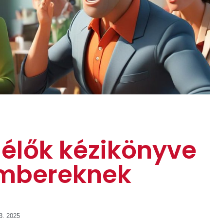
lélők kézikönyve
embereknek
3, 2025