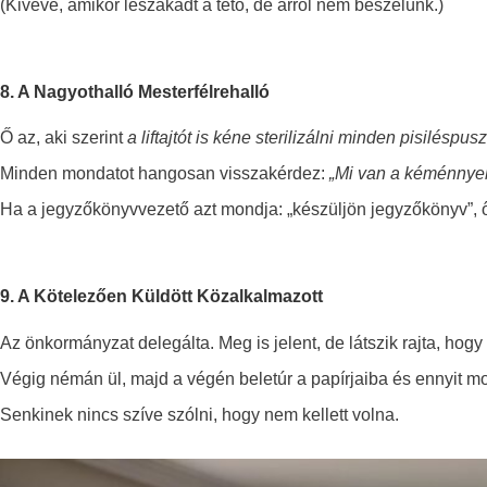
(Kivéve, amikor leszakadt a tető, de arról nem beszélünk.)
8. A Nagyothalló Mesterfélrehalló
Ő az, aki szerint
a liftajtót is kéne sterilizálni minden pisiléspus
Minden mondatot hangosan visszakérdez:
„Mi van a kéménnyel
Ha a jegyzőkönyvvezető azt mondja: „készüljön jegyzőkönyv”, 
9. A Kötelezően Küldött Közalkalmazott
Az önkormányzat delegálta. Meg is jelent, de látszik
rajta
, hogy
Végig némán ül, majd a végén beletúr a papírjaiba és ennyit m
Senkinek nincs szíve szólni, hogy nem kellett volna.