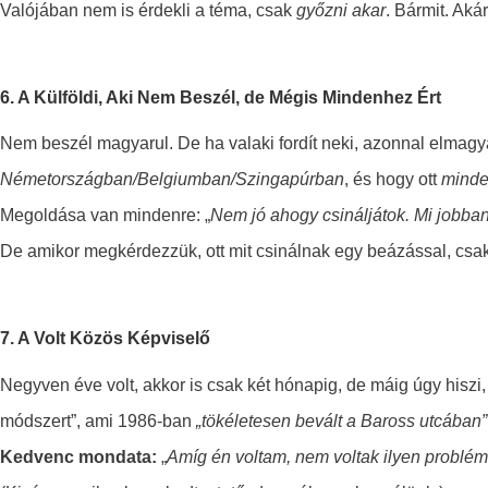
Valójában nem is érdekli a téma, csak
győzni akar
. Bármit. Akár
6. A Külföldi, Aki Nem Beszél, de Mégis Mindenhez Ért
Nem beszél magyarul. De ha valaki fordít neki, azonnal elmagy
Németországban/Belgiumban/Szingapúrban
, és hogy ott
minde
Megoldása van mindenre: „
Nem jó
ahogy csináljátok
.
Mi jobban 
De amikor megkérdezzük, ott mit csinálnak egy beázással, csak
7. A Volt Közös Képviselő
Negyven éve volt, akkor is csak két hónapig, de máig úgy hiszi, 
módszert”, ami 1986-ban
„tökéletesen bevált a Baross utcában”
Kedvenc mondata:
„
Amíg én voltam, nem voltak ilyen problémá