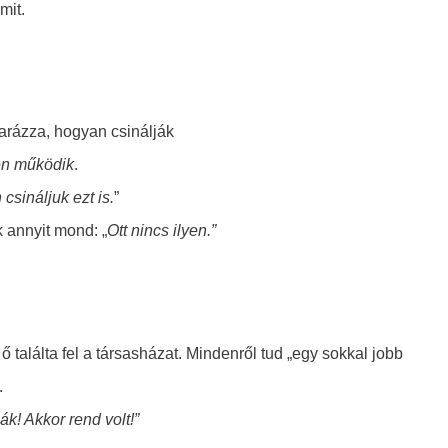
mit.
arázza, hogyan csinálják
n működik
.
csináljuk ezt is.
”
 annyit mond: „
Ott nincs ilyen.”
ő találta fel a társasházat. Mindenről tud „egy sokkal jobb
.
k! Akkor rend volt!”