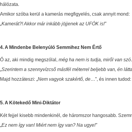
hálózata.
Amikor szóba kerül a kamerás megfigyelés, csak annyit mond:
„Kamerát?! Akkor már inkább jöjjenek az UFÓK is!”
4. A Mindenbe Belenyúló Semmihez Nem Értő
Ő az, aki mindig megszólal,
még ha nem is tudja, miről van szó
.
„
Szerintem a szennyvízcső másfél méterrel beljebb van, én lát
Majd hozzáteszi: „
Nem vagyok szakértő, de
…”, és innen tudod
5. A Kötekedő Mini-Diktátor
Két fejjel kisebb mindenkinél, de háromszor hangosabb. Szem
„
Ez nem így van! Miért nem így van? Na ugye!”