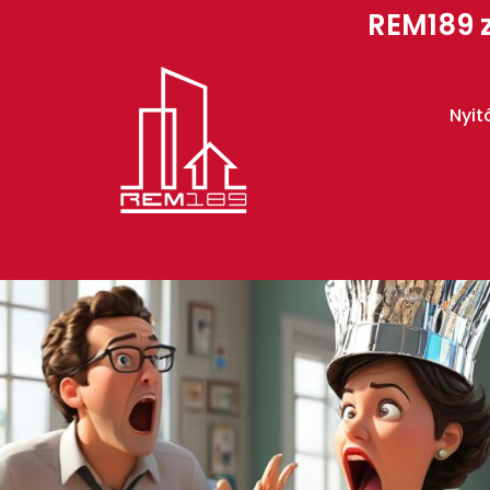
REM189 z
Nyit