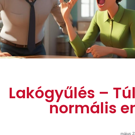
Lakógyűlés – Tú
normális 
május 2