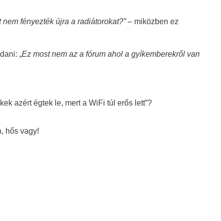
t nem fényezték újra a radiátorokat?”
– miközben
ez
dani: „
Ez most nem az a fórum
ahol a gyíkemberekről van
ek azért égtek le, mert a WiFi túl erős lett”?
, hős vagy!