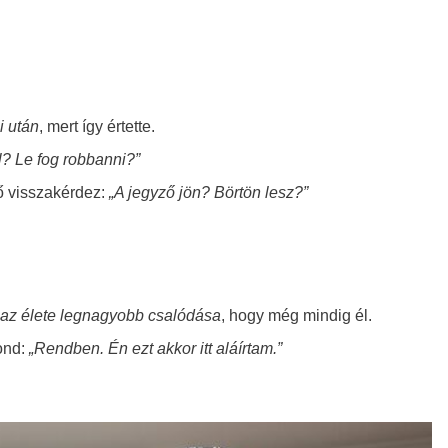
zi után
, mert így értette.
? Le fog robbanni?”
ő visszakérdez:
„A jegyző jön? Börtön lesz?”
az élet
e
legnagyobb csalódása
,
hogy még mindig él.
ond:
„Rendben. Én ezt akkor itt aláírtam.”