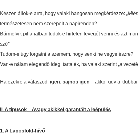
Készen állok-e arra, hogy valaki hangosan megkérdezze:
„Miér
természetesen
nem szerepelt a napirenden?
Bármelyik pillanatban tudok-e hirtelen levegőt venni és azt mon
szó”
Tudom-e úgy forgatni a szemem, hogy senki ne vegye észre?
Van-e nálam elegendő idegi tartalék, ha valaki szerint „a vezeték
Ha ezekre a válaszod:
igen, sajnos igen
– akkor üdv a klubban
II. A típusok – Avagy akikkel garantált a leépülés
1. A Laposföld-hívő