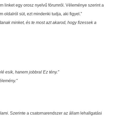
rom linket egy orosz nyelvű fórumról. Véleménye szerint a
oldalról süt, ezt mindenki tudja, aki figyel.”
ítanak minket
, és te most azt akarod, hogy fizessek a
felé esik, hanem
jobbra
! Ez tény.”
vélemény.”
alami
. Szerinte a csatornarendszer az állam lehallgatási