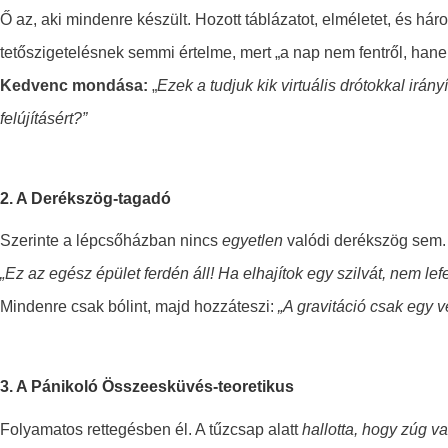
Ő az, aki mindenre készült. Hozott táblázatot, elméletet, és há
tetőszigetelésnek semmi értelme, mert „a nap nem fentről, hanem 
Kedvenc mondása:
„
Ezek
a tudjuk kik
virtuális
drótokkal
irány
felújításért?”
2. A Derékszög-tagadó
Szerinte a lépcsőházban nincs
egyetlen
valódi
derék
szög sem.
„Ez az egész épület ferdén áll! Ha elhajítok egy szilvát, nem le
Mindenre csak bólint, majd hozzáteszi:
„A gravitáció csak egy 
3. A Pánikoló Összeesküvés-teoretikus
Folyamatos rettegésben él. A tűzcsap alatt
hallotta, hogy zúg v