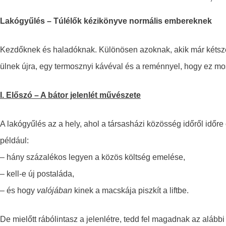
Lakógyűlés – Túlélők kézikönyve normális embereknek
Kezdőknek és haladóknak. Különösen azoknak, akik már kétszer
ülnek újra, egy termosznyi kávéval és a reménnyel, hogy ez mo
I. Előszó – A bátor jelenlét művészete
A lakógyűlés az a hely, ahol a társasházi közösség időről időre
például:
– hány százalékos legyen a közös költség emelése,
– kell-e új postaláda,
– és hogy
valójában
kinek a macskája piszkít a liftbe.
De mielőtt rábólintasz a jelenlétre, tedd fel magadnak az alábbi