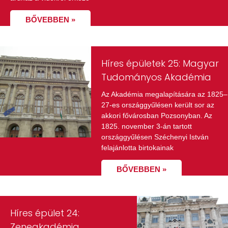
BŐVEBBEN »
Híres épületek 25: Magyar
Tudományos Akadémia
Az Akadémia megalapítására az 1825–
27-es országgyűlésen került sor az
akkori fővárosban Pozsonyban. Az
1825. november 3-án tartott
országgyűlésen Széchenyi István
felajánlotta birtokainak
BŐVEBBEN »
Híres épület 24:
Zeneakadémia