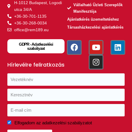
H-1012 Budapest, Logodi
Vállalható Üzleti Szereplők
utca 34/A
Manifesztója
+36-30-701-1135
Ajánlatkérés üzemeltetéshez
+36-30-268-0034
Társasházkezelési ajánlatkérés
office@rem189.eu
GDPR - Adatkezelési
szabályzat
Hírlevélre feliratkozás
Elfogadom az adatkezelési szabályzatot