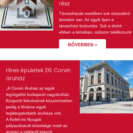
rész
Társasházak esetében sok visszatérő
témakör van. Az egyik ilyen a
társasházi biztosítás. Sok a tévhit
ebben a témában, sokszor találkozunk
BŐVEBBEN »
Híres épületek 26: Corvin
áruház
„A Corvin Áruház az egyik
legrégebbi budapesti nagyáruház.
Központi fekvésének köszönhetően
pedig a főváros egyik
leglátogatottabb áruháza volt.
A Keleti és Nyugati
pályaudvarok közelsége miatt az
áruház a vidékről érkező