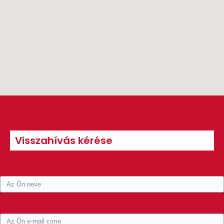
Visszahívás kérése
Név
E-mail