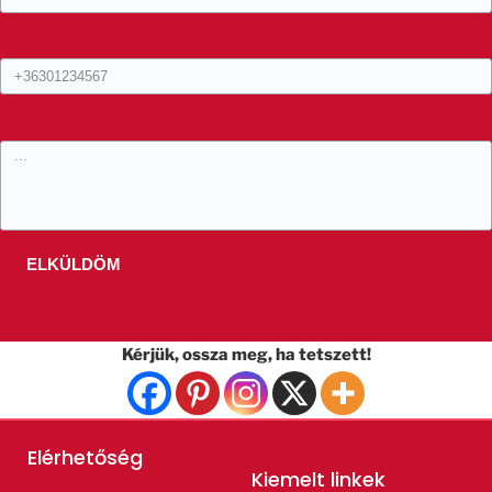
Telefon
Üzenet
ELKÜLDÖM
Kérjük, ossza meg, ha tetszett!
Elérhetőség
Kiemelt linkek​