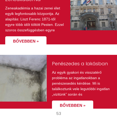
Zeneakadémia a hazai zenei élet
egyik legfontosabb központja. Az
alapítás: Liszt Ferenc 1871-től
egyre több időt töltött Pesten. Ezzel
szoros összefüggésben egyre
BŐVEBBEN »
Penészedes a lakásban
Az egyik gyakori és visszatérő
probléma az ingatlanokban a
penészesedés kérdése. Mi is
találkoztunk vele legutóbbi ingatlan
„vizitünk” során és
BŐVEBBEN »
53