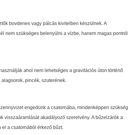
ztők bovdenes vagy pálcás kivitelben készülnek. A
snél nem szükséges belenyúlni a vízbe, hanem magas pontról
használják ahol nem lehetséges a gravitációs úton történő
 alagsorok, pincék, szuterének.
 szennyvizet engedünk a csatornába, mindenképpen szükség
ök visszaáramlását akadályozó szerelvény. A bűzelzárók a
 el a csatornából érkező bűzt.