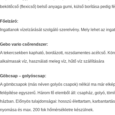
bekötőcső (flexicső) belső anyaga gumi, külső borítása pedig f
Főelzáró:
Ingatlanok vízelzárását szolgáló szerelvény. Mely lehet az ing
Gebo vario csőrendszer:
A tekercsekben kapható, bordázott, rozsdamentes acélcső. Kö
alkalmasak víz, használati meleg víz, hűtő víz szállítására
Göbcsap – golyóscsap:
A gömbcsapok (más néven golyós csapok) nélkül ma már elképz
felépítése egyszerű. Három fő elemből áll: csapház, golyó, töm
házban. Előnyös tulajdonságai: hosszú élettartam, karbantartás
nyomása és max. 200 fok hőmérsékletre készülnek.