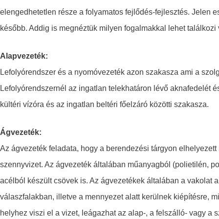
elengedhetetlen része a folyamatos fejlődés-fejlesztés. Jelen 
később. Addig is megnéztük milyen fogalmakkal lehet találkozi
Alapvezeték:
Lefolyórendszer és a nyomóvezeték azon szakasza ami a szolgál
Lefolyórendszernél az ingatlan telekhatáron lévő aknafedelét é
kültéri vízóra és az ingatlan beltéri főelzáró közötti szakasza.
Ágvezeték:
Az ágvezeték feladata, hogy a berendezési tárgyon elhelyezett 
szennyvizet. Az ágvezeték általában műanyagból (polietilén, po
acélból készült csövek is. Az ágvezetékek általában a vakolat al
válaszfalakban, illetve a mennyezet alatt kerülnek kiépítésre, mi
helyhez viszi el a vizet, leágazhat az alap-, a felszálló- vagy a sz