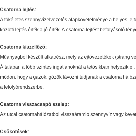
Csatorna lejtés:
A tökéletes szennyvízelvezetés alapkövetelménye a helyes lejté
közötti lejtés érték a jó érték. A csatorna lejtést befolyásoló t
Csatorna kiszellőző:
Műanyagból készült alkatrész, mely az ejtővezetékek (strang v
Általában a több szintes ingatlanoknál a tetősíkban helyezik el.
módon, hogy a gázok, gőzök távozni tudjanak a csatorna hálózat
a lefolyórendszerbe.
Csatorna visszacsapó szelep:
Az utcai csatornahálózatból visszaáramló szennyvíz vagy kever
Csőkötések: