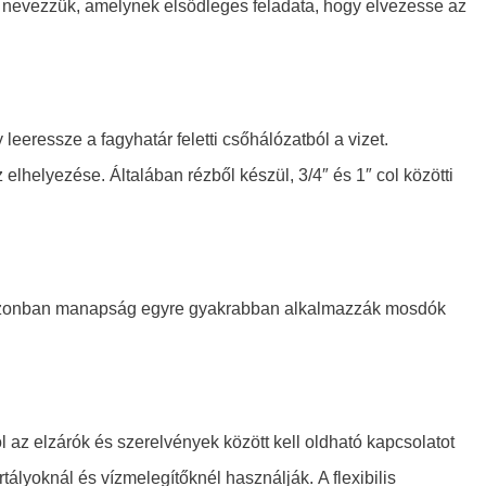
t nevezzük, amelynek elsődleges feladata, hogy elvezesse az
leeressze a fagyhatár feletti csőhálózatból a vizet.
lhelyezése. Általában rézből készül, 3/4″ és 1″ col közötti
l. Azonban manapság egyre gyakrabban alkalmazzák mosdók
 az elzárók és szerelvények között kell oldható kapcsolatot
tályoknál és vízmelegítőknél használják. A flexibilis