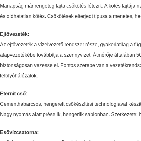
Manapság már rengeteg fajta csőkötés létezik. A kötés fajtája n
és oldhatatlan kötés. Csőkötések elterjedt típusa a menetes, hege
Ejtővezeték:
Az ejtővezeték a vízelvezető rendszer része, gyakorlatilag a 
alapvezetékébe továbbítja a szennyvizet. Átmérője általában 5
biztonságosan vezesse el. Fontos szerepe van a vezetékrendsze
lefolyóhálózatok.
Eternit cső:
Cementhabarcsos, hengerelt csőkészítési technológiával készíte
Nagy nyomás alatt préselik, hengerlik sablonban. Szerkezete: ho
Esővízcsatorna: