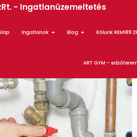
Rt. - Ingatlanüzemeltetés
ólap
Ingatlanok
Blog
Rólunk REM189 ZR
ART GYM – edzőtere