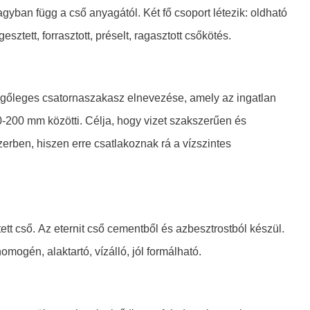
agyban függ a cső anyagától. Két fő csoport létezik: oldható
sztett, forrasztott, préselt, ragasztott csőkötés.
függőleges csatornaszakasz elnevezése, amely az ingatlan
0-200 mm közötti. Célja, hogy vizet szakszerűen és
rben, hiszen erre csatlakoznak rá a vízszintes
tt cső. Az eternit cső cementből és azbesztrostból készül.
mogén, alaktartó, vízálló, jól formálható.