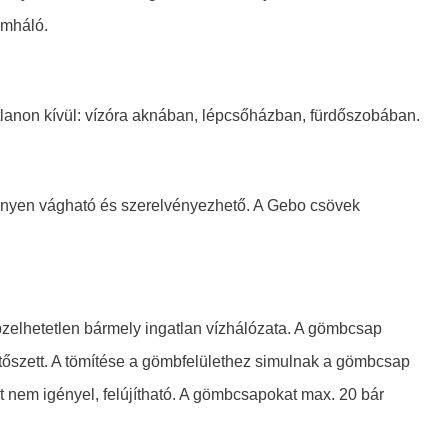
émháló.
atlanon kívül: vízóra aknában, lépcsőházban, fürdőszobában.
nnyen vágható és szerelvényezhető. A Gebo csövek
elhetetlen bármely ingatlan vízhálózata. A gömbcsap
ítőszett. A tömítése a gömbfelülethez simulnak a gömbcsap
t nem igényel, felújítható. A gömbcsapokat max. 20 bár