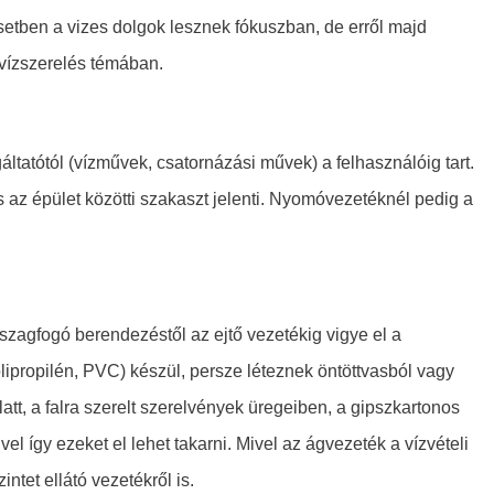
esetben a vizes dolgok lesznek fókuszban, de erről majd
 vízszerelés témában.
tatótól (vízművek, csatornázási művek) a felhasználóig tart.
s az épület közötti szakaszt jelenti. Nyomóvezetéknél pedig a
szagfogó berendezéstől az ejtő vezetékig vigye el a
lipropilén, PVC) készül, persze léteznek öntöttvasból vagy
att, a falra szerelt szerelvények üregeiben, a gipszkartonos
vel így ezeket el lehet takarni. Mivel az ágvezeték a vízvételi
intet ellátó vezetékről is.