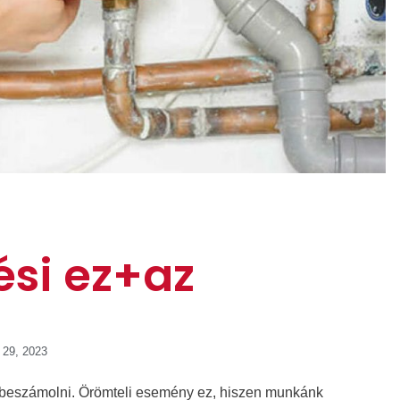
ési ez+az
 29, 2023
jd beszámolni. Örömteli esemény ez, hiszen munkánk