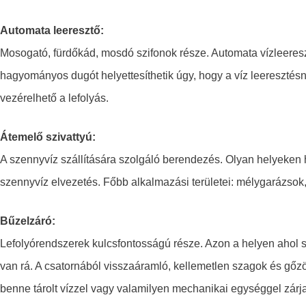
Automata leeresztő:
Mosogató, fürdőkád, mosdó szifonok része. Automata vízleeres
hagyományos dugót helyettesíthetik úgy, hogy a víz leereszté
vezérelhető a lefolyás.
Átemelő szivattyú:
A szennyvíz szállítására szolgáló berendezés. Olyan helyeken 
szennyvíz elvezetés. Főbb alkalmazási területei: mélygarázsok,
Bűzelzáró:
Lefolyórendszerek kulcsfontosságú része. Azon a helyen ahol
van rá. A csatornából visszaáramló, kellemetlen szagok és gőz
benne tárolt vízzel vagy valamilyen mechanikai egységgel zárja