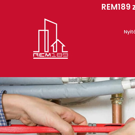
REM189 z
Nyit