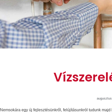
Vízszerel
augusztus
Nemsokára egy új fejlesztésünkről, felújításunkról tudunk ma