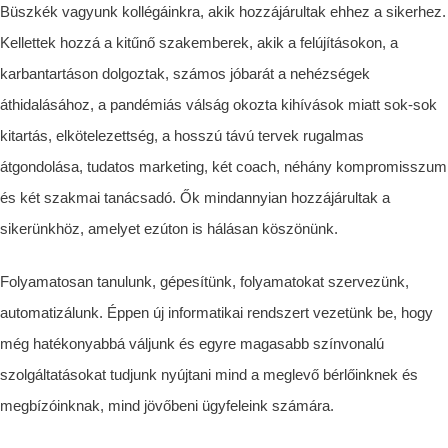
Büszkék vagyunk kollégáinkra, akik hozzájárultak ehhez a sikerhez.
Kellettek hozzá a kitűnő szakemberek, akik a felújításokon, a
karbantartáson dolgoztak, számos jóbarát a nehézségek
áthidalásához, a pandémiás válság okozta kihívások miatt sok-sok
kitartás, elkötelezettség, a hosszú távú tervek rugalmas
átgondolása, tudatos marketing, két coach, néhány kompromisszum
és két szakmai tanácsadó. Ők mindannyian hozzájárultak a
sikerünkhöz, amelyet ezúton is hálásan köszönünk.
Folyamatosan tanulunk, gépesítünk, folyamatokat szervezünk,
automatizálunk. Éppen új informatikai rendszert vezetünk be, hogy
még hatékonyabbá váljunk és egyre magasabb színvonalú
szolgáltatásokat tudjunk nyújtani mind a meglevő bérlőinknek és
megbízóinknak, mind jövőbeni ügyfeleink számára.