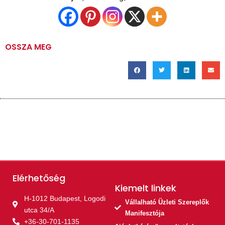
OSSZA MEG
Elérhetőség
Kiemelt linkek​
H-1012 Budapest, Logodi
Vállalható Üzleti Szereplők
utca 34/A
Manifesztója
+36-30-701-1135