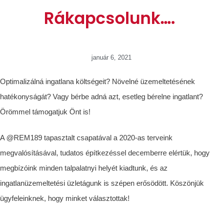
Rákapcsolunk….
január 6, 2021
Optimalizálná ingatlana költségeit? Növelné üzemeltetésének
hatékonyságát? Vagy bérbe adná azt, esetleg bérelne ingatlant?
Örömmel támogatjuk Önt is!
A @REM189 tapasztalt csapatával a 2020-as terveink
megvalósításával, tudatos építkezéssel decemberre elértük, hogy
megbízóink minden talpalatnyi helyét kiadtunk, és az
ingatlanüzemeltetési üzletágunk is szépen erősödött. Köszönjük
ügyfeleinknek, hogy minket választottak!