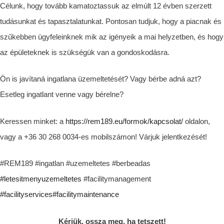
Célunk, hogy tovább kamatoztassuk az elmúlt 12 évben szerzett
tudásunkat és tapasztalatunkat. Pontosan tudjuk, hogy a piacnak és
szűkebben ügyfeleinknek mik az igényeik a mai helyzetben, és hogy
az épületeknek is szükségük van a gondoskodásra.
Ön is javítaná ingatlana üzemeltetését? Vagy bérbe adná azt?
Esetleg ingatlant venne vagy bérelne?
Keressen minket: a
https://rem189.eu/formok/kapcsolat/
oldalon,
vagy a +36 30 268 0034-es mobilszámon! Várjuk jelentkezését!
#REM189 #ingatlan #uzemeltetes #berbeadas
#letesitmenyuzemeltetes
#facilitymanagement
#facilityservices
#facilitymaintenance
Kérjük, ossza meg, ha tetszett!