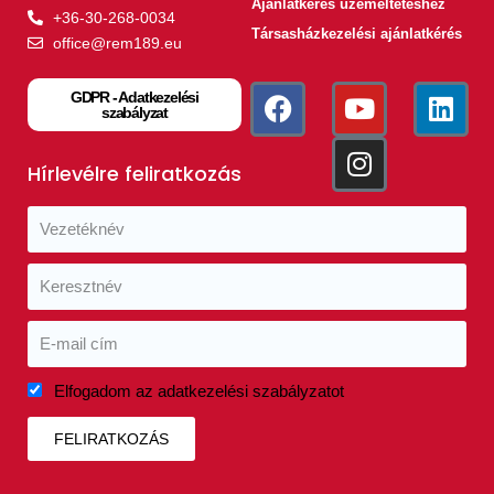
Ajánlatkérés üzemeltetéshez
+36-30-268-0034
Társasházkezelési ajánlatkérés
office@rem189.eu
GDPR - Adatkezelési
szabályzat
Hírlevélre feliratkozás
Elfogadom az adatkezelési szabályzatot
FELIRATKOZÁS