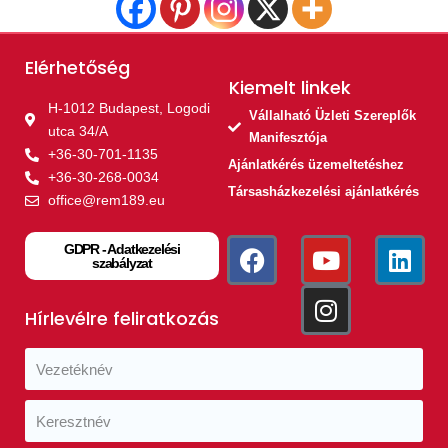
Elérhetőség
Kiemelt linkek​
H-1012 Budapest, Logodi
Vállalható Üzleti Szereplők
utca 34/A
Manifesztója
+36-30-701-1135
Ajánlatkérés üzemeltetéshez
+36-30-268-0034
Társasházkezelési ajánlatkérés
office@rem189.eu
GDPR - Adatkezelési
szabályzat
Hírlevélre feliratkozás