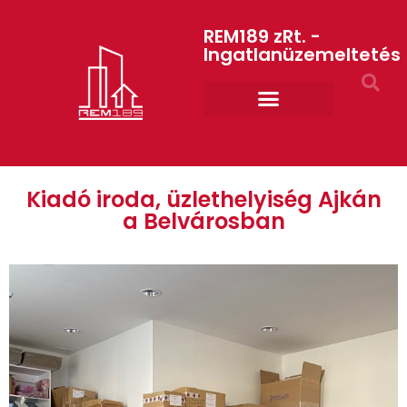
REM189 zRt. -
Ingatlanüzemeltetés
Rólunk REM189 ZRt.
ART GYM – edzőterem
Kiadó iroda, üzlethelyiség Ajkán
a Belvárosban