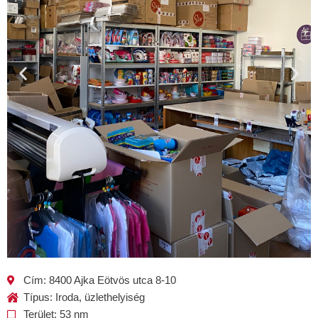
Cím: 8400 Ajka Eötvös utca 8-10
Típus: Iroda, üzlethelyiség
Terület: 53 nm