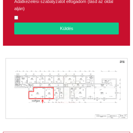
Adatkezelési szabályzatot elfogadom (lásd az oldal
alján)
Küldés