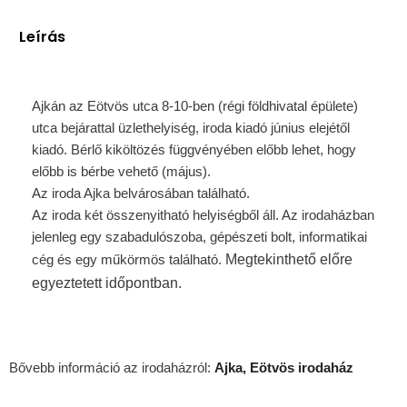
Leírás
Ajkán az Eötvös utca 8-10-ben (régi földhivatal épülete)
utca bejárattal üzlethelyiség, iroda kiadó június elejétől
kiadó. Bérlő kiköltözés függvényében előbb lehet, hogy
előbb is bérbe vehető (május).
Az iroda Ajka belvárosában található.
Az iroda két összenyitható helyiségből áll. Az irodaházban
jelenleg egy szabadulószoba, gépészeti bolt, informatikai
cég és egy műkörmös található.
Megtekinthető előre
egyeztetett időpontban.
Bővebb információ az irodaházról:
Ajka, Eötvös irodaház