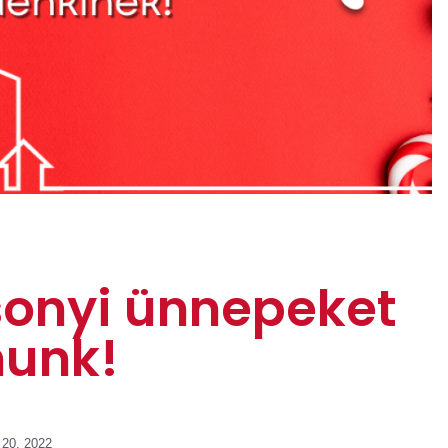
sonyi ünnepeket
nunk!
20, 2022