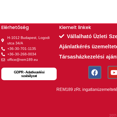
Elérhetőség
Kiemelt linkek​
Vállalható Üzleti Sz
H-1012 Budapest, Logodi
utca 34/A
Ajánlatkérés üzemelte
+36-30-701-1135
+36-30-268-0034
Társasházkezelési aján
office@rem189.eu
GDPR - Adatkezelési
szabályzat
REM189 zRt. ingatlanüzemeltetés,
2017