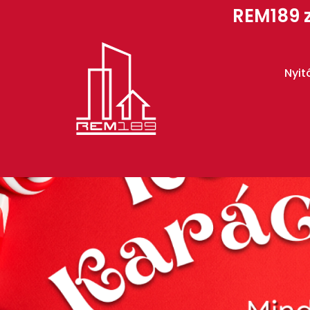
REM189 z
Nyit