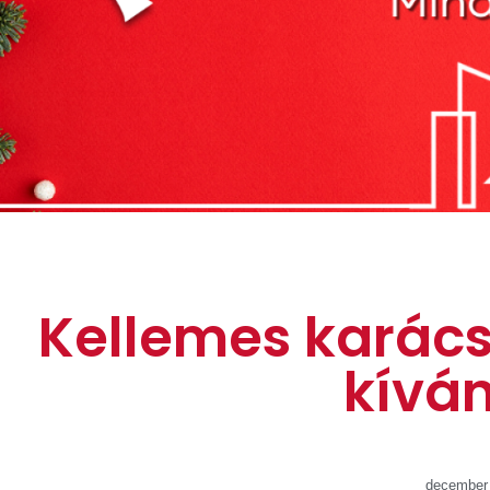
Kellemes karác
kívá
december 