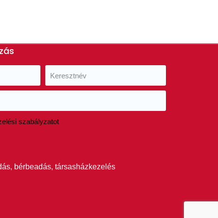
ozás
elési szabályzatot
adás, bérbeadás, társasházkezelés