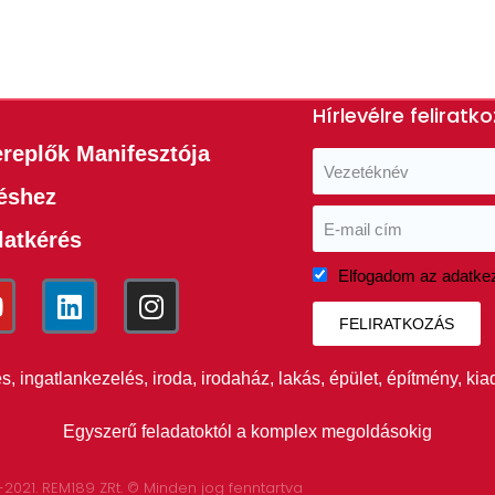
Hírlevélre feliratk
ereplők Manifesztója
téshez
latkérés
Elfogadom az adatkez
FELIRATKOZÁS
 ingatlankezelés, iroda, irodaház, lakás, épület, építmény, ki
Egyszerű feladatoktól a komplex megoldásokig
-2021. REM189 ZRt. © Minden jog fenntartva