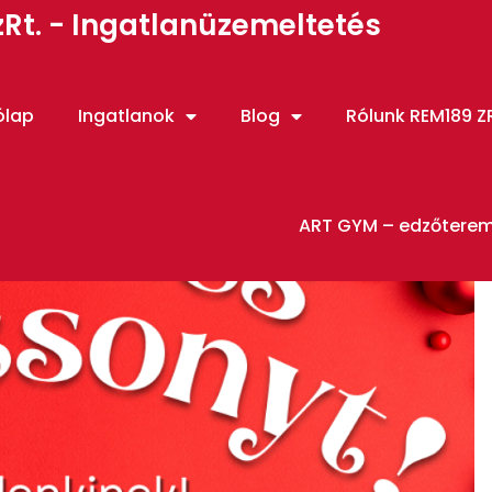
Rt. - Ingatlanüzemeltetés
ólap
Ingatlanok
Blog
Rólunk REM189 ZR
ART GYM – edzőtere