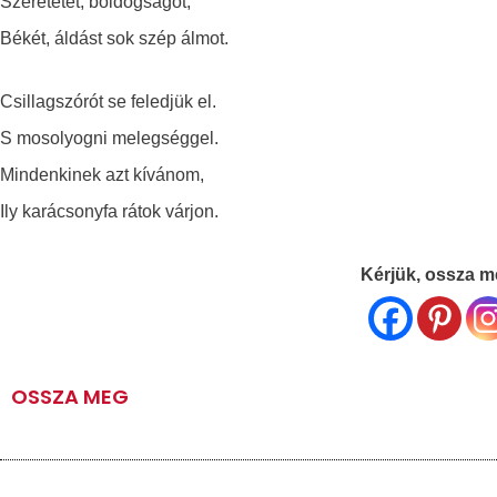
Szeretetet, boldogságot,
Békét, áldást sok szép álmot.
Csillagszórót se feledjük el.
S mosolyogni melegséggel.
Mindenkinek azt kívánom,
Ily karácsonyfa rátok várjon.
Kérjük, ossza me
OSSZA MEG