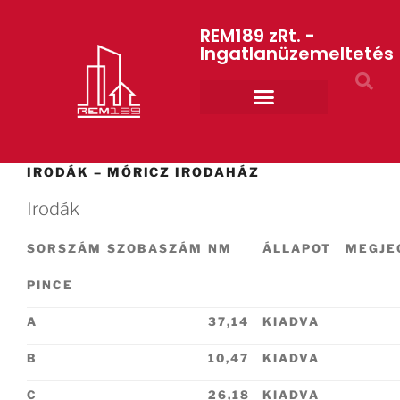
REM189 zRt. -
Ingatlanüzemeltetés
Rólunk REM189 ZRt.
ART GYM – edzőterem
IRODÁK – MÓRICZ IRODAHÁZ
Irodák
SORSZÁM
SZOBASZÁM
NM
ÁLLAPOT
MEGJE
PINCE
A
37,14
KIADVA
B
10,47
KIADVA
C
26,18
KIADVA