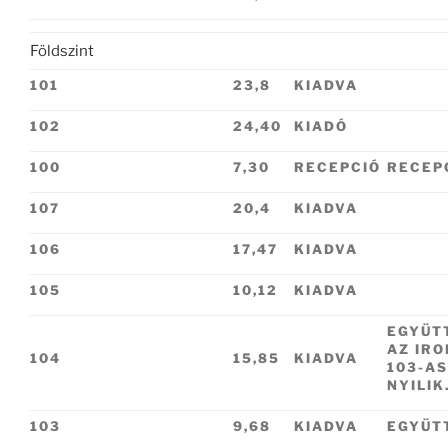
Földszint
101
23,8
KIADVA
102
24,40
KIADÓ
100
7,30
RECEPCIÓ
RECEP
107
20,4
KIADVA
106
17,47
KIADVA
105
10,12
KIADVA
EGYÜTT
AZ IRO
104
15,85
KIADVA
103-A
NYILIK
103
9,68
KIADVA
EGYÜT