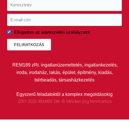
Elfogadom az adatkezelési szabályzatot
FELIRATKOZÁS
REM189 zRt. ingatlanüzemeltetés, ingatlankezelés,
iroda, irodaház, lakás, épület, építmény, kiadás,
bérbeadás, társasházkezelés
Egyszerű feladatoktól a komplex megoldásokig
2017-2021. REM189 ZRt. © Minden jog fenntartva