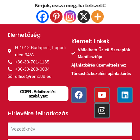
Kérjük, ossza meg, ha tetszett!
Elérhetőség
Kiemelt linkek​
H-1012 Budapest, Logodi
Vállalható Üzleti Szereplők
utca 34/A
Manifesztója
+36-30-701-1135
Ajánlatkérés üzemeltetéshez
+36-30-268-0034
Társasházkezelési ajánlatkérés
office@rem189.eu
GDPR - Adatkezelési
szabályzat
Hírlevélre feliratkozás