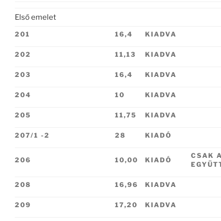
Első emelet
201
16,4
KIADVA
202
11,13
KIADVA
203
16,4
KIADVA
204
10
KIADVA
205
11,75
KIADVA
207/1 -2
28
KIADÓ
CSAK A
206
10,00
KIADÓ
EGYÜT
208
16,96
KIADVA
209
17,20
KIADVA