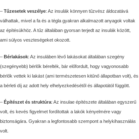
–
Tűzesetek veszélye
: Az insul
á
k
könnyen tűzvész áldozatává
válhattak, mivel a fa és a tégla gyakran alkalmazott anyagok voltak
az építésükhöz. A tűz általában gyorsan terjedt az insul
ák
között,
ami súlyos veszteségeket okozott.
–
Bérlakások
: Az insul
á
ben lévő lakásokat általában
szegény
(szegényebb)
bérlők bérelték,
bár előfordult, hogy vagyonosabb
bérlők vettek ki lakást (ami természetesen kitűnő állapotban volt),
és
a bérleti díj az adott hely elhelyezkedésétől és állapotától függött.
–
Építészet és struktúra
: Az insulae építészete általában egyszerű
volt, és kevés figyelmet fordítottak a lakók kényelmére vagy
biztonságára. Gyakran a legfontosabb szempont a helykihasználás
volt.