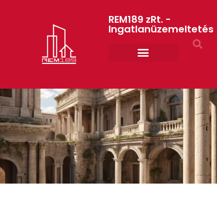
REM189 zRt. -
Ingatlanüzemeltetés
Rólunk REM189 ZRt.
ART GYM – edzőterem