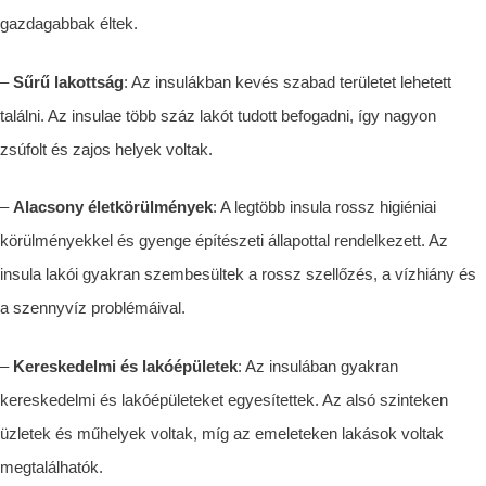
gazdagabbak éltek.
–
Sűrű lako
ttság
: Az insul
ákban kevés szabad területet lehetett
találni
. Az insulae több száz lakót tudott befogadni, így nagyon
zsúfolt és zajos helyek voltak.
–
Alacsony életkörülmények
: A legtöbb insula rossz higiéniai
körülményekkel és gyenge építészeti állapottal rendelkezett. Az
insula lakói gyakran szembesültek a rossz szellőzés, a vízhiány és
a szennyvíz problémáival.
–
Kereskedelmi és lakóépületek
: Az insul
ában
gyakran
kereskedelmi és lakóépületeket egyesítettek. Az alsó szinteken
üzletek és műhelyek voltak, míg az emeleteken lakások
voltak
meg
találhatók.