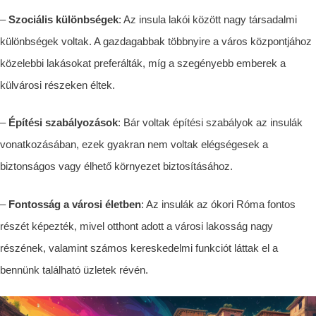
–
Szociális különbségek
: Az insula lakói között nagy társadalmi
különbségek voltak. A gazdagabbak többnyire a város központjához
közelebbi lakásokat preferálták, míg a szegényebb emberek a
külvárosi részeken éltek.
–
Építési szabályozások
: Bár voltak építési szabályok az insul
ák
vonatkozásában, ezek gyakran nem voltak elégségesek a
biztonságos vagy élhető környezet biztosításához.
–
Fontosság a városi életben
: Az insul
ák
az ókori Róma fontos
részét képezték, mivel
otthont adott
a városi lakosság
nagy
részé
n
e
k,
valamint
számos
kereskedelmi funkciót láttak el
a
bennünk található üzletek révén
.