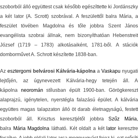
szoborból álló együttest csak később egészíttette ki Jordánszky
a két lator (A. Scrott) szobrával. A feszülettől balra Mária, a
feszület tövében Magdolna és tőle jobbra Szent János
evangélista szobrai állnak, nem bizonyíthatóan Hebenstreit
József (1719 – 1783) alkotásaiként, 1781-ből. A stációk
domborművet A. Schrott készítette 1838-ban.
Az
esztergomi
belvárosi Kálvária-kápolna
a
Vaskapu
nyugati
lejtőjén, az úgynevezett Kálvária-hegy tetején áll. A
kápolna
neoromán
stílusban épült 1900-ban. Görögkeresz
alaprajzú, igénytelen, nyerstégla falazású épület. A kálvária
együttes magas talapzaton álló öt darab életnagyságú, festett
szoborból áll. Krisztus keresztjétől jobbra
Szűz Mária
balra
Mária Magdolna
látható. Két oldalt a két
lator
keresztr
feszítve. A jobb oldali lator arca megnyugvást fejez ki, ezt erősíti