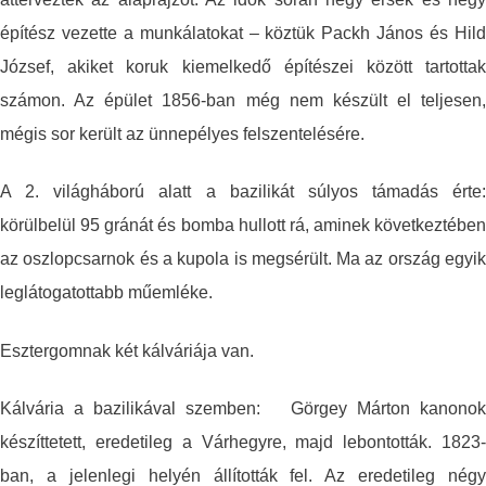
építész vezette a munkálatokat – köztük Packh János és Hild
József, akiket koruk kiemelkedő építészei között tartottak
számon. Az épület 1856-ban még nem készült el teljesen,
mégis sor került az ünnepélyes felszentelésére.
A 2. világháború alatt a bazilikát súlyos támadás érte:
körülbelül 95 gránát és bomba hullott rá, aminek következtében
az oszlopcsarnok és a kupola is megsérült. Ma az ország egyik
leglátogatottabb műemléke.
Esztergomnak két kálváriája van.
Kálvária a bazilikával szemben: Görgey Márton kanonok
készíttetett, eredetileg a Várhegyre, majd lebontották. 1823-
ban, a jelenlegi helyén állították fel. Az eredetileg négy