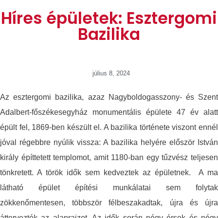
Híres épületek: Esztergomi
Bazilika
július 8, 2024
Az esztergomi bazilika, azaz Nagyboldogasszony- és Szent
Adalbert-főszékesegyház monumentális épülete 47 év alatt
épült fel, 1869-ben készült el. A bazilika története viszont ennél
jóval régebbre nyúlik vissza: A bazilika helyére először István
király építtetett templomot, amit 1180-ban egy tűzvész teljesen
tönkretett. A török idők sem kedveztek az épületnek. A ma
látható épület építési munkálatai sem folytak
zökkenőmentesen, többször félbeszakadtak, újra és újra
áttervezték az alaprajzot. Az idők során négy érsek és négy