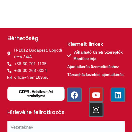
Elérhetőség
Kiemelt linkek​
H-1012 Budapest, Logodi
Vállalható Üzleti Szereplők
utca 34/A
Manifesztója
+36-30-701-1135
Ajánlatkérés üzemeltetéshez
+36-30-268-0034
Társasházkezelési ajánlatkérés
office@rem189.eu
GDPR - Adatkezelési
szabályzat
Hírlevélre feliratkozás