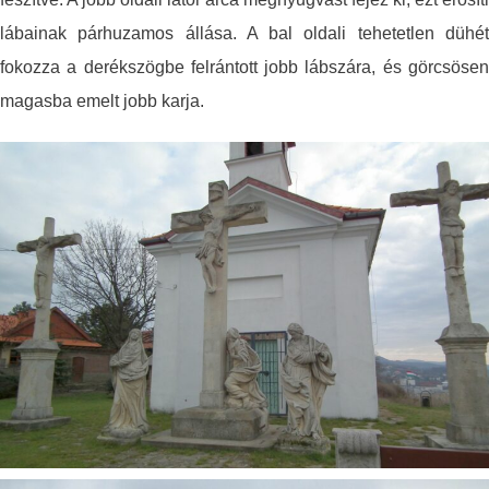
lábainak párhuzamos állása. A bal oldali tehetetlen dühét
fokozza a derékszögbe felrántott jobb lábszára, és görcsösen
magasba emelt jobb karja.