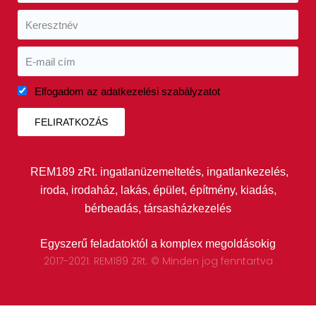
Elfogadom az adatkezelési szabályzatot
FELIRATKOZÁS
REM189 zRt. ingatlanüzemeltetés, ingatlankezelés,
iroda, irodaház, lakás, épület, építmény, kiadás,
bérbeadás, társasházkezelés
Egyszerű feladatoktól a komplex megoldásokig
2017-2021. REM189 ZRt. © Minden jog fenntartva