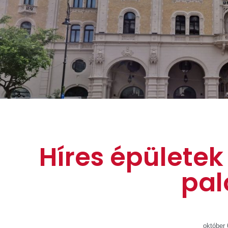
Híres épületek
pal
október 