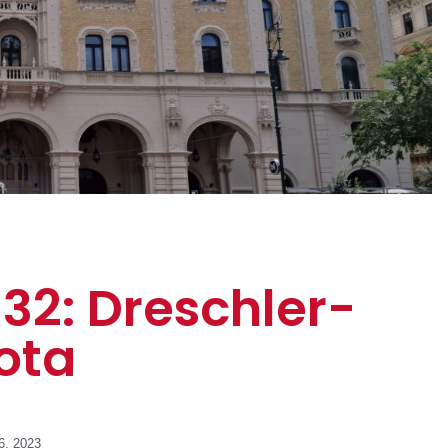
 32: Dreschler-
ota
6, 2023