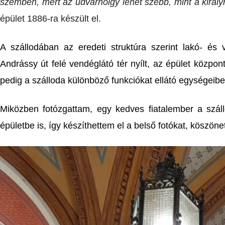
szemben, mert az udvarhölgy lehet szebb, mint a királyn
épület 1886-ra készült el.
A szállodában az eredeti struktúra szerint lakó- és
Andrássy út felé vendéglátó tér nyílt, az épület közpon
pedig a szálloda különböző funkciókat ellátó egységeibe
Miközben fotózgattam, egy kedves fiatalember a szállo
épületbe is, így készíthettem el a belső fotókat, köszönet