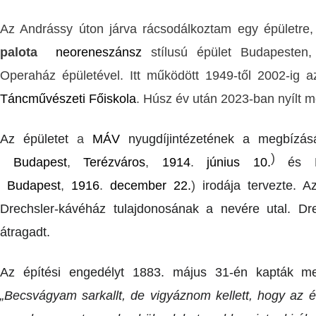
Az Andrássy úton járva rácsodálkoztam egy épületre, 
palota
neoreneszánsz
stílusú épület Budapeste
Operaház
épületével. Itt működött 1949-től 2002-ig a
Táncművészeti Főiskola
. Húsz év után 2023-ban nyílt m
Az épületet
a
MÁV
nyugdíjintézetének a megbízá
)
Budapest
,
Terézváros
,
1914
.
június 10.
és P
Budapest
,
1916
.
december 22.
)
irodája tervezte. A
Drechsler-kávéház tulajdonosának a nevére utal. D
átragadt.
Az építési engedélyt 1883. május 31-én kapták m
„Becsvágyam sarkallt, de vigyáznom kellett, hogy az 