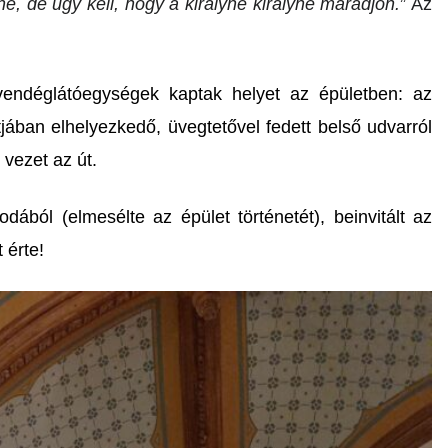
é, de úgy kell, hogy a királyné királyné maradjon.
” Az
 vendéglátóegységek kaptak helyet az épületben: az
tjában elhelyezkedő, üvegtetővel fedett belső udvarról
 vezet az út.
dából (elmesélte az épület történetét), beinvitált az
 érte!