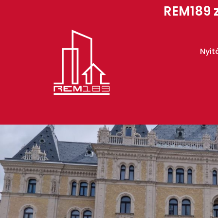
REM189 z
Nyit