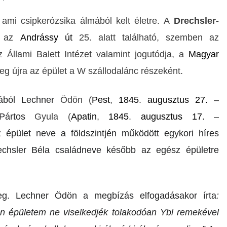
ami csipkerózsika álmából kelt életre.
A
Drechsler-
n, az
Andrássy út
25. alatt található, szemben a
z
z Állami Balett Intézet valamint jogutódja, a
Magyar
eg újra az épület a W szállodalánc részeként.
sából Lechner
Ödön (
Pest
,
1845
.
augus
z
tus 27.
–
ártos
Gyula
(
Apatin
,
1845
.
augusztus 17.
–
z épület neve a földszintjén működött egykori híres
rechsler Béla családneve később az egész épületre
eg. Lechner Ödön a megbízás elfogadásakor írta
:
én épületem ne viselkedjék tolakodóan Ybl remekével