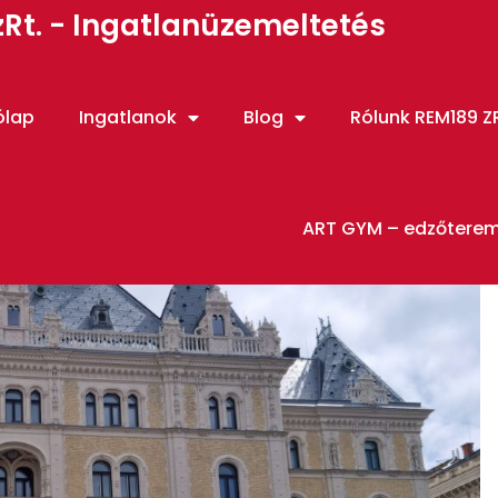
Rt. - Ingatlanüzemeltetés
ólap
Ingatlanok
Blog
Rólunk REM189 ZR
ART GYM – edzőtere