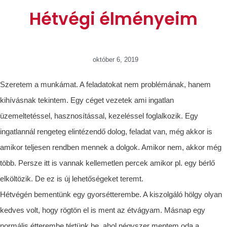
Hétvégi élményeim
október 6, 2019
Szeretem a munkámat. A feladatokat nem problémának, hanem
kihívásnak tekintem. Egy céget vezetek ami ingatlan
üzemeltetéssel, hasznosítással, kezeléssel foglalkozik. Egy
ingatlannál rengeteg elintézendő dolog, feladat van, még akkor is
amikor teljesen rendben mennek a dolgok. Amikor nem, akkor még
több. Persze itt is vannak kellemetlen percek amikor pl. egy bérlő
elköltözik. De ez is új lehetőségeket teremt.
Hétvégén bementünk egy gyorsétterembe. A kiszolgáló hölgy olyan
kedves volt, hogy rögtön el is ment az étvágyam. Másnap egy
normális étterembe tértünk be, ahol négyszer mentem oda a