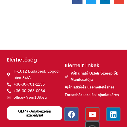
Elérhetőség
Kiemelt linkek​
H-1012 Budapest, Logodi
Vállalható Üzleti Szereplők
utca 34/A
Manifesztója
+36-30-701-1135
Ajánlatkérés üzemeltetéshez
+36-30-268-0034
Társasházkezelési ajánlatkérés
office@rem189.eu
GDPR - Adatkezelési
szabályzat